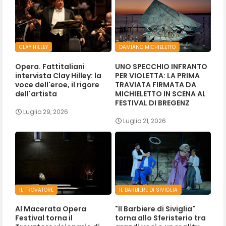
CLAY HILLEY
DAMIANO MICHIELETTO
Opera. Fattitaliani
UNO SPECCHIO INFRANTO
intervista Clay Hilley: la
PER VIOLETTA: LA PRIMA
voce dell'eroe, il rigore
TRAVIATA FIRMATA DA
dell'artista
MICHIELETTO IN SCENA AL
FESTIVAL DI BREGENZ
Luglio 29, 2026
Luglio 21, 2026
IL TROVATORE
IL BARBIERE DI SIVIGLIA
Al Macerata Opera
"Il Barbiere di Siviglia"
Festival torna il
torna allo Sferisterio tra