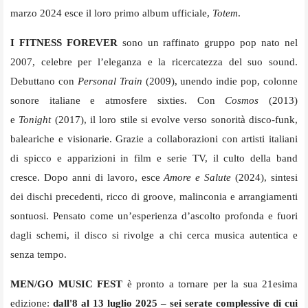
marzo 2024 esce il loro primo album ufficiale,
Totem
.
I FITNESS FOREVER
sono un raffinato gruppo pop nato nel
2007, celebre per l’eleganza e la ricercatezza del suo sound.
Debuttano con
Personal Train
(2009), unendo indie pop, colonne
sonore italiane e atmosfere sixties. Con
Cosmos
(2013)
e
Tonight
(2017), il loro stile si evolve verso sonorità disco-funk,
baleariche e visionarie. Grazie a collaborazioni con artisti italiani
di spicco e apparizioni in film e serie TV, il culto della band
cresce. Dopo anni di lavoro, esce
Amore e Salute
(2024), sintesi
dei dischi precedenti, ricco di groove, malinconia e arrangiamenti
sontuosi. Pensato come un’esperienza d’ascolto profonda e fuori
dagli schemi, il disco si rivolge a chi cerca musica autentica e
senza tempo.
MEN/GO MUSIC FEST
è pronto a tornare per la sua 21esima
edizione:
dall'8 al 13 luglio 2025 – sei serate complessive di cui