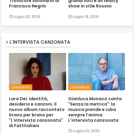
Trovatore visionario di
grandi voci e un reality
Francisco Negrin
show in stile Rossini
Luglio 20, 2026
Luglio 19, 2026
L'INTERVISTA CANZONATA
CANZONATA
CANZONATA
Lara Dei: Identità,
Gianluca Monaco canta
desiderio e canzoni. Il
"Senza la metrica": la
nuovo album raccontato
musica prende e ruba
brano per brano per
sempre l’anima.
"L'intervista canzonata"
L'intervista canzonata
di Fattitaliani
Luglio 02, 2025