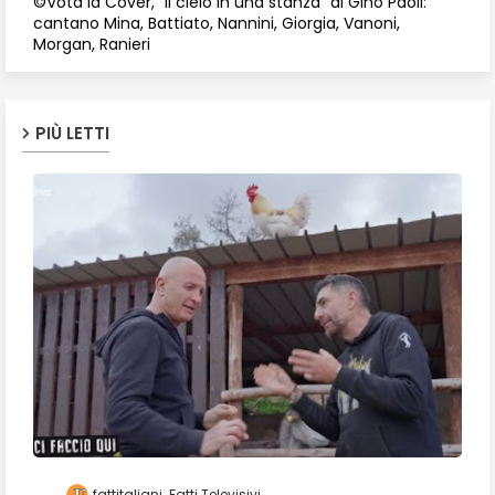
©Vota la Cover, "Il cielo in una stanza" di Gino Paoli:
cantano Mina, Battiato, Nannini, Giorgia, Vanoni,
Morgan, Ranieri
PIÙ LETTI
fattitaliani
Fatti Televisivi