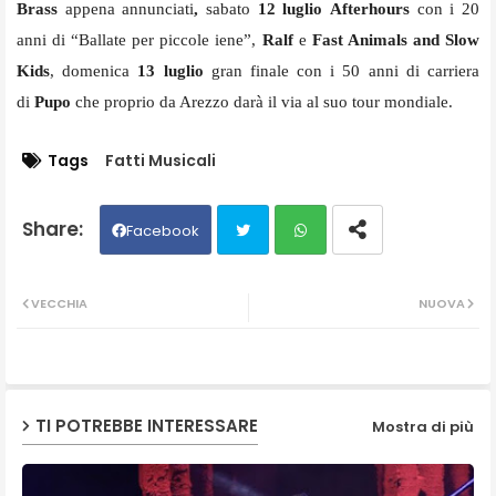
Brass
appena annunciati
,
sabato
12 luglio
Afterhours
con i 20
anni di “Ballate per piccole iene”,
Ralf
e
Fast Animals and Slow
Kids
, domenica
13 luglio
gran finale con i 50 anni di carriera
di
Pupo
che proprio da Arezzo darà il via al suo tour mondiale.
Tags
Fatti Musicali
Facebook
Twit
Wh
VECCHIA
NUOVA
ter
ats
ap
TI POTREBBE INTERESSARE
Mostra di più
p