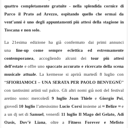
quattro completamente gratuite - nella splendida cornice di
Parco il Prato ad Arezzo, ospitando quello che ormai da
vent’anni è uno degli appuntamenti più attesi della stagione in
Toscana e non solo.
La 21esima edizione ha già confermato dai primi annunci
una
line-up come sempre eclettica ed estremamente
contemporanea
, accogliendo alcuni dei
tour più attesi
dell’estate
e offre uno
spaccato accurato e ricercato della scena
musicale attuale
. La kermesse si aprirà martedì 8 luglio con
“
SFIORIAMOCI – UNA SERATA PER PAOLO BENVEGNÙ
”
con tantissimi artisti sul palco. Gli altri nomi già noti del festival
aretino sono: mercoledì
9 luglio
Joan Thiele
e
Giorgio Poi
,
giovedì
10 luglio
l’attesissimo
Lucio Corsi
insieme ai
≈ Belize ≈
e
a un dj set di
Samuel
, venerdì
11 luglio Il Mago del Gelato,
Adi
Oasis, Dov’è Liana
, oltre a
Fitness Forever e Mefisto