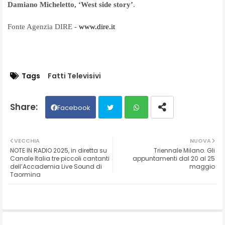
Damiano Micheletto, ‘West side story’
.
Fonte Agenzia DIRE -
www.dire.it
Tags
Fatti Televisivi
Facebook
Twit
Wh
VECCHIA
NUOVA
NOTE IN RADIO 2025, in diretta su
Triennale Milano. Gli
ter
ats
Canale Italia tre piccoli cantanti
appuntamenti dal 20 al 25
dell’Accademia Live Sound di
maggio
Taormina
ap
p