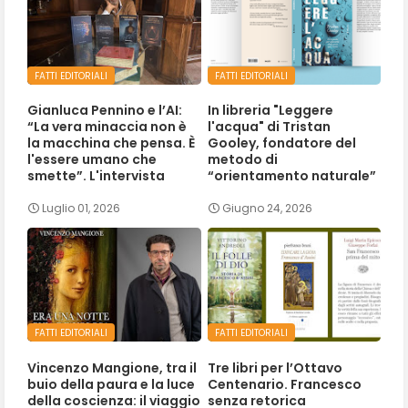
FATTI EDITORIALI
FATTI EDITORIALI
Gianluca Pennino e l’AI:
In libreria "Leggere
“La vera minaccia non è
l'acqua" di Tristan
la macchina che pensa. È
Gooley, fondatore del
l'essere umano che
metodo di
smette”. L'intervista
“orientamento naturale”
Luglio 01, 2026
Giugno 24, 2026
FATTI EDITORIALI
FATTI EDITORIALI
Vincenzo Mangione, tra il
Tre libri per l’Ottavo
buio della paura e la luce
Centenario. Francesco
della coscienza: il viaggio
senza retorica