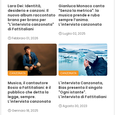
Lara Dei: Identità,
Gianluca Monaco canta
desiderio e canzoni. Il
"Senza la metrica": la
nuovo album raccontato
musica prende e ruba
brano per brano per
sempre l’anima.
"L'intervista canzonata"
L'intervista canzonata
di Fattitaliani
Luglio 02, 2025
Febbraio 01, 2026
CANZONATA
CANZONATA
Musica, il cantautore
L'intervista Canzonata,
Bosio a Fattitaliani: è il
Bias presenta il singolo
pubblico che detta la
"Ogni istante".
legge, sempre.
L'intervista di Fattitaliani
L'intervista canzonata
Agosto 30, 2023
Gennaio 18, 2025