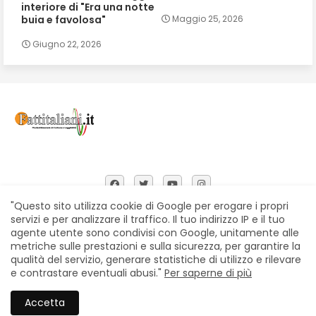
interiore di "Era una notte
buia e favolosa"
Maggio 25, 2026
Giugno 22, 2026
"Questo sito utilizza cookie di Google per erogare i propri
servizi e per analizzare il traffico. Il tuo indirizzo IP e il tuo
agente utente sono condivisi con Google, unitamente alle
Home
Chi siamo
Contatti
Privacy Policy
metriche sulle prestazioni e sulla sicurezza, per garantire la
Segnalazioni
qualità del servizio, generare statistiche di utilizzo e rilevare
e contrastare eventuali abusi."
Per saperne di più
All Right Reserved Copyright © Fattitaliani
Accetta