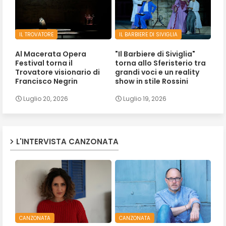
IL TROVATORE
IL BARBIERE DI SIVIGLIA
Al Macerata Opera
"Il Barbiere di Siviglia"
Festival torna il
torna allo Sferisterio tra
Trovatore visionario di
grandi voci e un reality
Francisco Negrin
show in stile Rossini
Luglio 20, 2026
Luglio 19, 2026
L'INTERVISTA CANZONATA
CANZONATA
CANZONATA