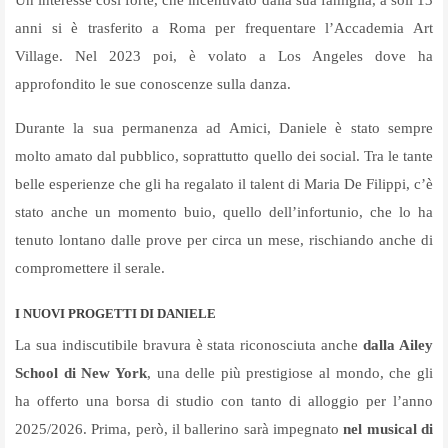
Un interesse così forte, che incentivato dalla sua famiglia, a soli 13
anni si è trasferito a Roma per frequentare l’Accademia Art
Village. Nel 2023 poi, è volato a Los Angeles dove ha
approfondito le sue conoscenze sulla danza.
Durante la sua permanenza ad Amici, Daniele è stato sempre
molto amato dal pubblico, soprattutto quello dei social. Tra le tante
belle esperienze che gli ha regalato il talent di Maria De Filippi, c’è
stato anche un momento buio, quello dell’infortunio, che lo ha
tenuto lontano dalle prove per circa un mese, rischiando anche di
compromettere il serale.
I NUOVI PROGETTI DI DANIELE
La sua indiscutibile bravura è stata riconosciuta anche
dalla Ailey
School di New York
, una delle più prestigiose al mondo, che gli
ha offerto una borsa di studio con tanto di alloggio per l’anno
2025/2026. Prima, però, il ballerino sarà impegnato
nel musical di