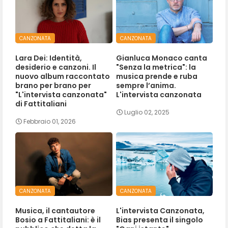
CANZONATA
CANZONATA
Lara Dei: Identità,
Gianluca Monaco canta
desiderio e canzoni. Il
"Senza la metrica": la
nuovo album raccontato
musica prende e ruba
brano per brano per
sempre l’anima.
"L'intervista canzonata"
L'intervista canzonata
di Fattitaliani
Luglio 02, 2025
Febbraio 01, 2026
CANZONATA
CANZONATA
Musica, il cantautore
L'intervista Canzonata,
Bosio a Fattitaliani: è il
Bias presenta il singolo