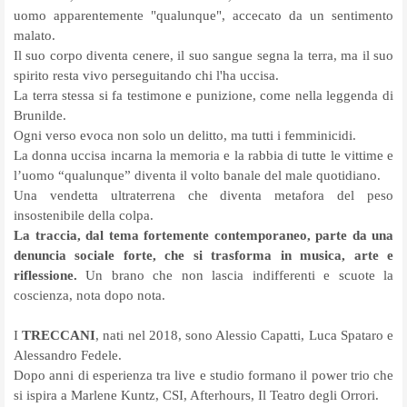
uomo apparentemente "qualunque", accecato da un sentimento
malato.
Il suo corpo diventa cenere, il suo sangue segna la terra, ma il suo
spirito resta vivo perseguitando chi l'ha uccisa.
La terra stessa si fa testimone e punizione, come nella leggenda di
Brunilde.
Ogni verso evoca non solo un delitto, ma tutti i femminicidi.
La donna uccisa incarna la memoria e la rabbia di tutte le vittime e
l’uomo “qualunque” diventa il volto banale del male quotidiano.
Una vendetta ultraterrena che diventa metafora del peso
insostenibile della colpa.
La traccia, dal tema fortemente contemporaneo, parte da una
denuncia sociale forte, che si trasforma in musica, arte e
riflessione.
Un brano che non lascia indifferenti e scuote la
coscienza, nota dopo nota.
I
TRECCANI
, nati nel 2018, sono Alessio Capatti, Luca Spataro e
Alessandro Fedele.
Dopo anni di esperienza tra live e studio formano il power trio che
si ispira a Marlene Kuntz, CSI, Afterhours, Il Teatro degli Orrori.