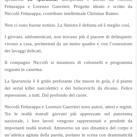
Fettarappa e Lorenzo Guerrieri. Progetto ideato e scritto da
Niccolò Fettarappa, contributo intellettuale Christian Raimo.
Non ci sono buone notizie. La Sinistra è defunta ed è meglio così.
I giovani, addomesticati, non trovano più il piacere di delinquere:
vivono a casa, perimetrati da un metro quadro e con l’ossessione
dei lavaggi delicati.
Il compagno Niccolò si innamora di colonnelli e programma
orgasmi in caserma.
La
Sparanoia
è il grido perforante che muore in gola,
è il pianto
dei serial killer narcolettici e dei bolscevichi da divano. Felice
repressione, a tutti. Dal profondo del cuore.
Niccolò Fettarappa e Lorenzo Guerrieri sono autori, attori e registi.
Tra le realtà teatrali giovani più apprezzate sul panorama
nazionale, i loro lavori vengono rappresentati e prodotti da
importanti realtà teatrali. Attraverso un uso dinamico del corpo e
un’atletica agitata della parola, portano in scena con drammaticità