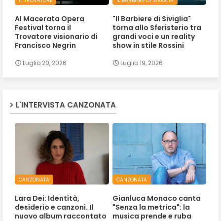
IL TROVATORE
IL BARBIERE DI SIVIGLIA
Al Macerata Opera
"Il Barbiere di Siviglia"
Festival torna il
torna allo Sferisterio tra
Trovatore visionario di
grandi voci e un reality
Francisco Negrin
show in stile Rossini
Luglio 20, 2026
Luglio 19, 2026
L'INTERVISTA CANZONATA
CANZONATA
CANZONATA
Lara Dei: Identità,
Gianluca Monaco canta
desiderio e canzoni. Il
"Senza la metrica": la
nuovo album raccontato
musica prende e ruba