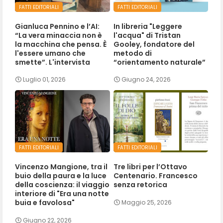
FATTI EDITORIALI
FATTI EDITORIALI
Gianluca Pennino e l’AI:
In libreria "Leggere
“La vera minaccia non è
l'acqua" di Tristan
la macchina che pensa. È
Gooley, fondatore del
l'essere umano che
metodo di
smette”. L'intervista
“orientamento naturale”
Luglio 01, 2026
Giugno 24, 2026
FATTI EDITORIALI
FATTI EDITORIALI
Vincenzo Mangione, tra il
Tre libri per l’Ottavo
buio della paura e la luce
Centenario. Francesco
della coscienza: il viaggio
senza retorica
interiore di "Era una notte
buia e favolosa"
Maggio 25, 2026
Giugno 22, 2026