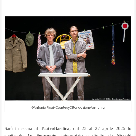
©Antonio Ficai-CourtesyOfFondazioneArmunia
Sarà in scena al
TeatroBasilica
, dal 23 al 27 aprile 2025 lo
spettacolo
La Sparanoia
, interpretato e diretto da Niccolò