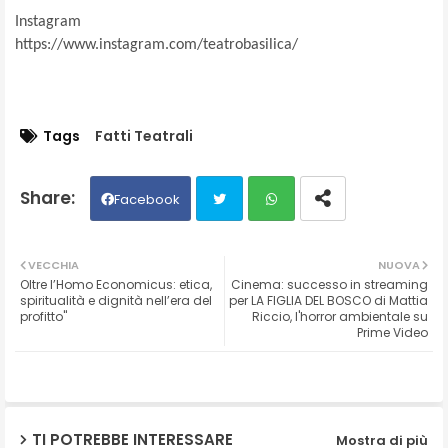
Instagram
https://www.instagram.com/teatrobasilica/
Tags
Fatti Teatrali
Facebook
Twit
Wh
VECCHIA
NUOVA
Oltre l’Homo Economicus: etica,
Cinema: successo in streaming
ter
ats
spiritualità e dignità nell’era del
per LA FIGLIA DEL BOSCO di Mattia
profitto"
Riccio, l'horror ambientale su
Prime Video
ap
p
TI POTREBBE INTERESSARE
Mostra di più