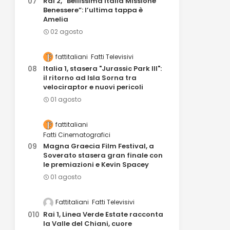
Rai 2, “Bellissima Italia Missione
Benessere”: l’ultima tappa è
Amelia
02 agosto
fattitaliani
Fatti Televisivi
Italia 1, stasera "Jurassic Park III":
il ritorno ad Isla Sorna tra
velociraptor e nuovi pericoli
01 agosto
fattitaliani
Fatti Cinematografici
Magna Graecia Film Festival, a
Soverato stasera gran finale con
le premiazioni e Kevin Spacey
01 agosto
Fattitaliani
Fatti Televisivi
Rai 1, Linea Verde Estate racconta
la Valle del Chiani, cuore