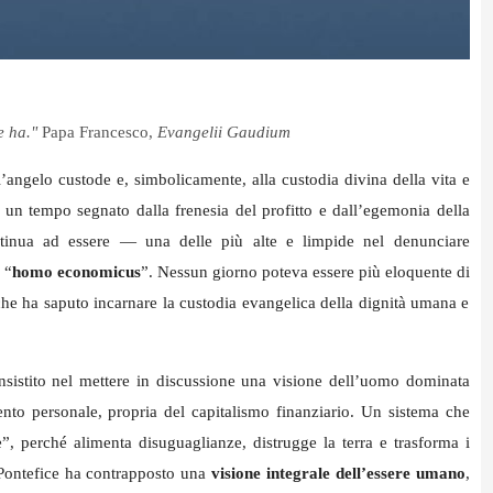
e ha."
Papa Francesco,
Evangelii Gaudium
l’angelo custode e, simbolicamente, alla custodia divina della vita e
n un tempo segnato dalla frenesia del profitto e dall’egemonia della
tinua ad essere — una delle più alte e limpide nel denunciare
 “
homo economicus
”. Nessun giorno poteva essere più eloquente di
 che ha saputo incarnare la custodia evangelica della dignità umana e
nsistito nel mettere in discussione una visione dell’uomo dominata
ento personale, propria del capitalismo finanziario. Un sistema che
”, perché alimenta disuguaglianze, distrugge la terra e trasforma i
l Pontefice ha contrapposto una
visione integrale dell’essere umano
,