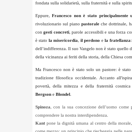
fondata sulla solidarietà, sulla fraternità e sulla spirit
Eppure,
Francesco non è stato principalmente u
rivoluzionario sul piano
pastorale
che dottrinale, h
con
gesti concreti
, parole accessibili e una forza c
è stato
la misericordia
,
il perdono
e
la fratellanza
dell’indifferenza. Il suo Vangelo non è stato quello d
della vicinanza ai feriti della storia, della Chiesa 
Ma Francesco non è stato solo un pastore: è stat
tradizione filosofica occidentale. Accanto all'isp
povertà, della mitezza e della fraternità cosmi
Bergson
e
Blondel
.
Spinoza
, con la sua concezione dell’uomo come par
comprendere la nostra interdipendenza.
Kant
pone la dignità umana al centro della morale,
come mezzo: un principio che riecheggia nelle paro