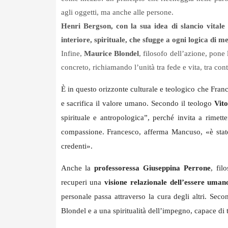
agli oggetti, ma anche alle persone.
Henri Bergson
, con la sua idea di slancio vitale 
interiore, spirituale, che sfugge a ogni logica di m
Infine,
Maurice Blondel
, filosofo dell’azione, pone
concreto, richiamando l’unità tra fede e vita, tra c
È in questo orizzonte culturale e teologico che Franc
e sacrifica il valore umano. Secondo il teologo
Vit
spirituale e antropologica”, perché invita a rimet
compassione. Francesco, afferma Mancuso, «è stato
credenti».
Anche la
professoressa Giuseppina Perrone
, fil
recuperi una
visione relazionale dell’essere uman
personale passa attraverso la cura degli altri. Seco
Blondel e a una spiritualità dell’impegno, capace di t