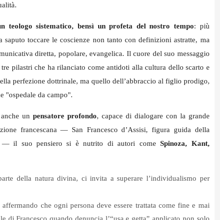
ualità.
n teologo sistematico, bensì un profeta del nostro tempo
: più
a saputo toccare le coscienze non tanto con definizioni astratte, ma
omunicativa diretta, popolare, evangelica. Il cuore del suo messaggio
: tre pilastri che ha rilanciato come antidoti alla cultura dello scarto e
ella perfezione dottrinale, ma quello dell’abbraccio al figlio prodigo,
come "ospedale da campo".
o anche un
pensatore profondo
, capace di dialogare con la grande
irazione francescana — San Francesco d’Assisi, figura guida della
ca — il suo pensiero si è nutrito di autori come
Spinoza, Kant,
te della natura divina, ci invita a superare l’individualismo per
 affermando che ogni persona deve essere trattata come fine e mai
le di Francesco quando denuncia l’“usa e getta” applicato non solo