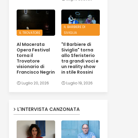
IL BARBIERE DI
IL TROVATORE
SIVIGLIA
Al Macerata
"Il Barbiere di
Opera Festival
Siviglia" torna
torna il
allo Sferisterio
Trovatore
tra grandi voci e
visionario di
un reality show
Francisco Negrin
in stile Rossini
Luglio 20, 2026
Luglio 19, 2026
L'INTERVISTA CANZONATA