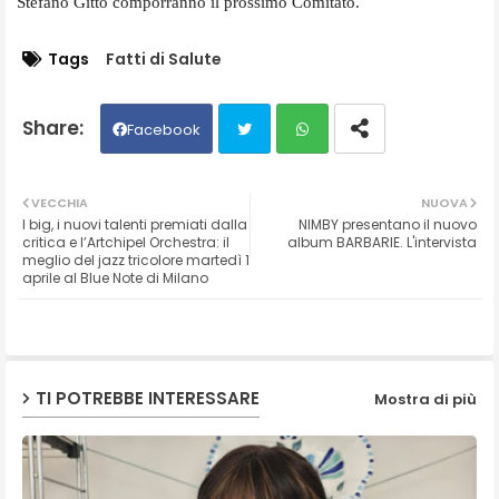
Stefano Gitto comporranno il prossimo Comitato.
Tags
Fatti di Salute
Facebook
Twit
Wh
VECCHIA
NUOVA
I big, i nuovi talenti premiati dalla
NIMBY presentano il nuovo
ter
ats
critica e l’Artchipel Orchestra: il
album BARBARIE. L'intervista
meglio del jazz tricolore martedì 1
aprile al Blue Note di Milano
ap
p
TI POTREBBE INTERESSARE
Mostra di più