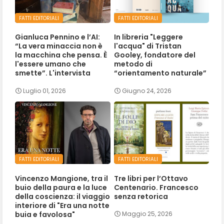
FATTI EDITORIALI
FATTI EDITORIALI
Gianluca Pennino e l’AI:
In libreria "Leggere
“La vera minaccia non è
l'acqua" di Tristan
la macchina che pensa. È
Gooley, fondatore del
l'essere umano che
metodo di
smette”. L'intervista
“orientamento naturale”
Luglio 01, 2026
Giugno 24, 2026
FATTI EDITORIALI
FATTI EDITORIALI
Vincenzo Mangione, tra il
Tre libri per l’Ottavo
buio della paura e la luce
Centenario. Francesco
della coscienza: il viaggio
senza retorica
interiore di "Era una notte
buia e favolosa"
Maggio 25, 2026