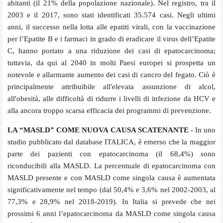
abitanti (il 21% della popolazione nazionale). Nel registro, tra il
2003 e il 2017, sono stati identificati 35.574 casi. Negli ultimi
anni, il successo nella lotta alle epatiti virali, con la vaccinazione
per l’Epatite B e i farmaci in grado di eradicare il virus dell’Epatite
C, hanno portato a una riduzione dei casi di epatocarcinoma;
tuttavia, da qui al 2040 in molti Paesi europei si prospetta un
notevole e allarmante aumento dei casi di cancro del fegato. Ciò è
principalmente attribuibile all'elevata assunzione di alcol,
all'obesità, alle difficoltà di ridurre i livelli di infezione da HCV e
alla ancora troppo scarsa efficacia dei programmi di prevenzione.
LA “MASLD” COME NUOVA CAUSA SCATENANTE
- In uno
studio pubblicato dal database ITALICA, è emerso che la maggior
parte dei pazienti con epatocarcinoma (il 68,4%) sono
riconducibili alla MASLD. La percentuale di epatocarcinoma con
MASLD presente e con MASLD come singola causa è aumentata
significativamente nel tempo (dal 50,4% e 3,6% nel 2002-2003, al
77,3% e 28,9% nel 2018-2019). In Italia si prevede che nei
prossimi 6 anni l’epatocarcinoma da MASLD come singola causa