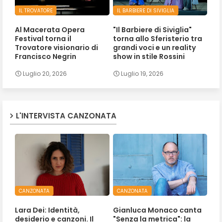
IL TROVATORE
IL BARBIERE DI SIVIGLIA
Al Macerata Opera
"Il Barbiere di Siviglia"
Festival torna il
torna allo Sferisterio tra
Trovatore visionario di
grandi voci e un reality
Francisco Negrin
show in stile Rossini
Luglio 20, 2026
Luglio 19, 2026
L'INTERVISTA CANZONATA
CANZONATA
CANZONATA
Lara Dei: Identità,
Gianluca Monaco canta
desiderio e canzoni. Il
"Senza la metrica": la