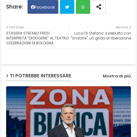
Facebook
Twit
Wh
VECCHIA
NUOVA
STASERA STEFANO FRESI
Luca Di Stefano: il debutto con
ter
ats
INTERPRETA “DIOGGENE” AL TEATRO
"Undone", un grido di liberazione
CELEBRAZIONI DI BOLOGNA
ap
p
TI POTREBBE INTERESSARE
Mostra di più