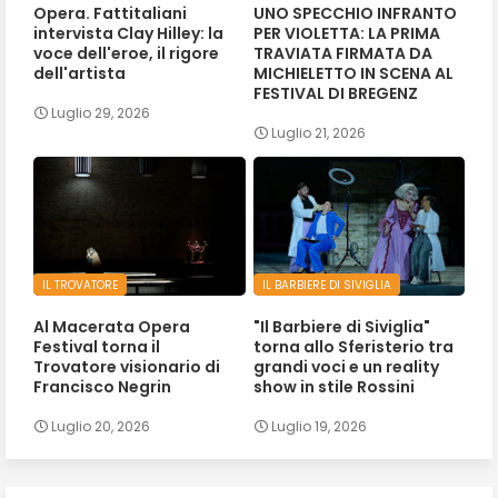
Opera. Fattitaliani
UNO SPECCHIO INFRANTO
intervista Clay Hilley: la
PER VIOLETTA: LA PRIMA
voce dell'eroe, il rigore
TRAVIATA FIRMATA DA
dell'artista
MICHIELETTO IN SCENA AL
FESTIVAL DI BREGENZ
Luglio 29, 2026
Luglio 21, 2026
IL TROVATORE
IL BARBIERE DI SIVIGLIA
Al Macerata Opera
"Il Barbiere di Siviglia"
Festival torna il
torna allo Sferisterio tra
Trovatore visionario di
grandi voci e un reality
Francisco Negrin
show in stile Rossini
Luglio 20, 2026
Luglio 19, 2026