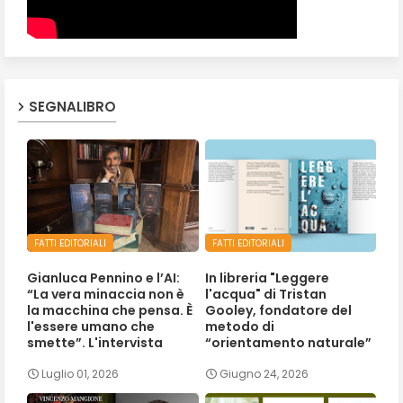
SEGNALIBRO
FATTI EDITORIALI
FATTI EDITORIALI
Gianluca Pennino e l’AI:
In libreria "Leggere
“La vera minaccia non è
l'acqua" di Tristan
la macchina che pensa. È
Gooley, fondatore del
l'essere umano che
metodo di
smette”. L'intervista
“orientamento naturale”
Luglio 01, 2026
Giugno 24, 2026