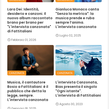
Lara Dei: Identità,
Gianluca Monaco canta
desiderio e canzoni. Il
"Senza la metrica": la
nuovo album raccontato
musica prende e ruba
brano per brano per
sempre l’anima.
"L'intervista canzonata"
L'intervista canzonata
di Fattitaliani
Luglio 02, 2025
Febbraio 01, 2026
CANZONATA
CANZONATA
Musica, il cantautore
L'intervista Canzonata,
Bosio a Fattitaliani: è il
Bias presenta il singolo
pubblico che detta la
"Ogni istante".
legge, sempre.
L'intervista di Fattitaliani
L'intervista canzonata
Agosto 30, 2023
Gennaio 18, 2025