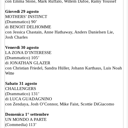
con Emma Stone, Mark Ruffalo, Willem Dafoe, Ramy Youssef
Giovedì 29 agosto
MOTHERS’ INSTINCT
(Drammatico) 90’
di BENOIT DELHOMME
con Jessica Chastain, Anne Hathaway, Anders Danielsen Lie,
Josh Charles
Venerdì 30 agosto
LA ZONA D’INTERESSE
(Drammatico) 105’
di JONATHAN GLAZER
con Christian Friedel, Sandra Hüller, Johann Karthaus, Luis Noah
Witte
Sabato 31 agosto
CHALLENGERS
(Drammatico) 131’
di LUCA GUADAGNINO
con Zendaya, Josh O’Connor, Mike Faist, Scottie DiGiacomo
Domenica 1° settembre
UN MONDO A PARTE
(Commedia) 113’