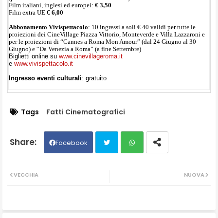
Film italiani, inglesi ed europei:
€ 3,50
Film extra UE
€ 6,00
Abbonamento Vivispettacolo
: 10 ingressi a soli € 40 validi per tutte le
proiezioni dei CineVillage Piazza Vittorio, Monteverde e Villa Lazzaroni e
per le proiezioni di “Cannes a Roma Mon Amour” (dal 24 Giugno al 30
Giugno) e “Da Venezia a Roma” (a fine Settembre)
Biglietti online su
www.cinevillageroma.it
e
www.vivispettacolo.it
Ingresso eventi culturali
: gratuito
Tags
Fatti Cinematografici
Facebook
Twit
Wh
VECCHIA
NUOVA
ter
ats
ap