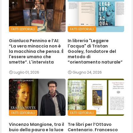
FATTI EDITORIALI
FATTI EDITORIALI
Gianluca Pennino e l’AI:
In libreria "Leggere
“La vera minaccia non è
l'acqua" di Tristan
la macchina che pensa. È
Gooley, fondatore del
l'essere umano che
metodo di
smette”. L'intervista
“orientamento naturale”
Luglio 01, 2026
Giugno 24, 2026
FATTI EDITORIALI
FATTI EDITORIALI
Vincenzo Mangione, tra il
Tre libri per l’Ottavo
buio della paura e la luce
Centenario. Francesco