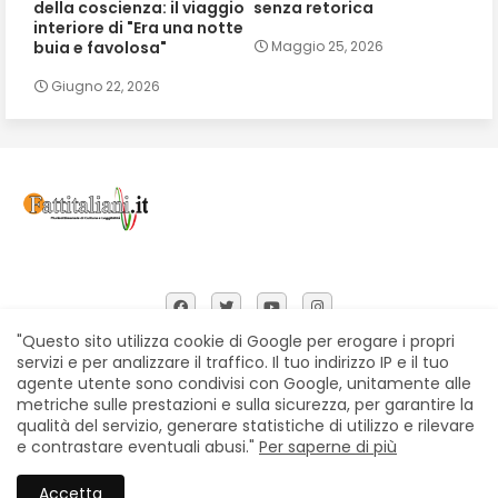
della coscienza: il viaggio
senza retorica
interiore di "Era una notte
buia e favolosa"
Maggio 25, 2026
Giugno 22, 2026
"Questo sito utilizza cookie di Google per erogare i propri
servizi e per analizzare il traffico. Il tuo indirizzo IP e il tuo
agente utente sono condivisi con Google, unitamente alle
Home
Chi siamo
Contatti
Privacy Policy
metriche sulle prestazioni e sulla sicurezza, per garantire la
Segnalazioni
qualità del servizio, generare statistiche di utilizzo e rilevare
e contrastare eventuali abusi."
Per saperne di più
All Right Reserved Copyright © Fattitaliani
Accetta