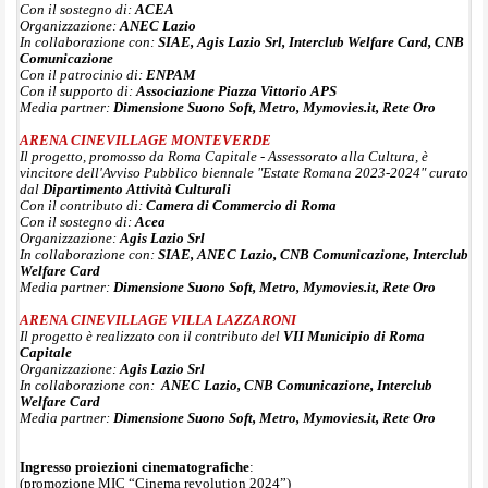
Con il sostegno di:
ACEA
Organizzazione:
ANEC Lazio
In collaborazione con:
SIAE,
Agis Lazio Srl, Interclub Welfare Card, CNB
Comunicazione
Con il patrocinio di:
ENPAM
Con il supporto di:
Associazione Piazza Vittorio APS
Media partner:
Dimensione Suono Soft, Metro, Mymovies.it, Rete Oro
ARENA CINEVILLAGE MONTEVERDE
Il progetto, promosso da Roma Capitale - Assessorato alla Cultura, è
vincitore dell'Avviso Pubblico biennale "Estate Romana 2023-2024" curato
dal
Dipartimento Attività Culturali
Con il contributo di:
Camera di Commercio di Roma
Con il sostegno di:
Acea
Organizzazione:
Agis Lazio Srl
In collaborazione con:
SIAE,
ANEC Lazio, CNB Comunicazione, Interclub
Welfare Card
Media partner:
Dimensione Suono Soft, Metro, Mymovies.it, Rete Oro
ARENA CINEVILLAGE VILLA LAZZARONI
Il progetto è realizzato con il contributo del
VII Municipio di Roma
Capitale
Organizzazione:
Agis Lazio Srl
In collaborazione con:
ANEC Lazio, CNB Comunicazione, Interclub
Welfare Card
Media partner:
Dimensione Suono Soft, Metro, Mymovies.it, Rete Oro
Ingresso proiezioni cinematografiche
:
(promozione MIC “Cinema revolution 2024”)