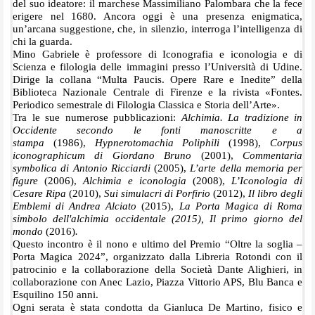
del suo ideatore: il marchese Massimiliano Palombara che la fece
erigere nel 1680. Ancora oggi è una presenza enigmatica,
un’arcana suggestione, che, in silenzio, interroga l’intelligenza di
chi la guarda.
Mino Gabriele è professore di Iconografia e iconologia e di
Scienza e filologia delle immagini presso l’Università di Udine.
Dirige la collana “Multa Paucis. Opere Rare e Inedite” della
Biblioteca Nazionale Centrale di Firenze e la rivista «Fontes.
Periodico semestrale di Filologia Classica e Storia dell’Arte».
Tra le sue numerose pubblicazioni:
Alchimia. La tradizione in
Occidente secondo le fonti manoscritte e a
stampa
(1986),
Hypnerotomachia Poliphili
(1998),
Corpus
iconographicum di Giordano Bruno
(2001),
Commentaria
symbolica di Antonio Ricciardi
(2005),
L’arte della memoria per
figure
(2006),
Alchimia e iconologia
(2008),
L’
Iconologia di
Cesare Ripa
(2010),
Sui simulacri di Porfirio
(2012),
Il libro degli
Emblemi di Andrea Alciato
(2015),
La Porta Magica di Roma
simbolo dell'alchimia occidentale (2015), Il primo giorno del
mondo
(2016)
.
Questo incontro è il nono e ultimo del Premio “Oltre la soglia –
Porta Magica 2024”, organizzato dalla Libreria Rotondi con il
patrocinio e la collaborazione della Società Dante Alighieri, in
collaborazione con Anec Lazio, Piazza Vittorio APS, Blu Banca e
Esquilino 150 anni.
Ogni serata è stata condotta da Gianluca De Martino, fisico e