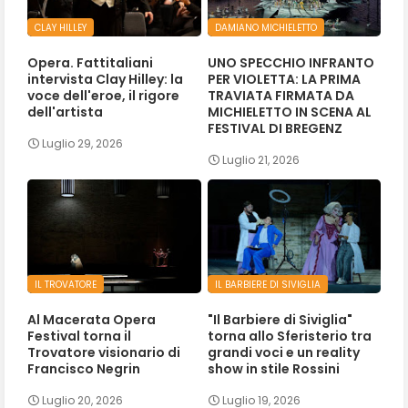
CLAY HILLEY
DAMIANO MICHIELETTO
Opera. Fattitaliani
UNO SPECCHIO INFRANTO
intervista Clay Hilley: la
PER VIOLETTA: LA PRIMA
voce dell'eroe, il rigore
TRAVIATA FIRMATA DA
dell'artista
MICHIELETTO IN SCENA AL
FESTIVAL DI BREGENZ
Luglio 29, 2026
Luglio 21, 2026
IL TROVATORE
IL BARBIERE DI SIVIGLIA
Al Macerata Opera
"Il Barbiere di Siviglia"
Festival torna il
torna allo Sferisterio tra
Trovatore visionario di
grandi voci e un reality
Francisco Negrin
show in stile Rossini
Luglio 20, 2026
Luglio 19, 2026