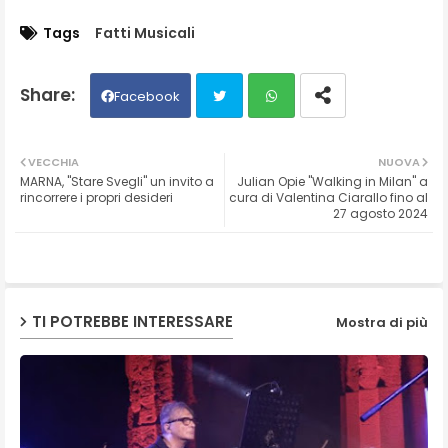
Tags
Fatti Musicali
Facebook
Twit
Wh
VECCHIA
NUOVA
MARNA, "Stare Svegli" un invito a
Julian Opie "Walking in Milan" a
ter
ats
rincorrere i propri desideri
cura di Valentina Ciarallo fino al
27 agosto 2024
ap
p
TI POTREBBE INTERESSARE
Mostra di più