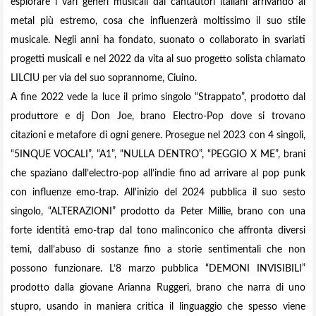
esplorare i vari generi musicali dai cantautori italiani arrivando al
metal più estremo, cosa che influenzerà moltissimo il suo stile
musicale. Negli anni ha fondato, suonato o collaborato in svariati
progetti musicali e nel 2022 da vita al suo progetto solista chiamato
LILCIU per via del suo soprannome, Ciuino.
A fine 2022 vede la luce il primo singolo “Strappato”, prodotto dal
produttore e dj Don Joe, brano Electro-Pop dove si trovano
citazioni e metafore di ogni genere. Prosegue nel 2023 con 4 singoli,
“5INQUE VOCALI”, “A1”, “NULLA DENTRO”, “PEGGIO X ME”, brani
che spaziano dall’electro-pop all’indie fino ad arrivare al pop punk
con influenze emo-trap. All'inizio del 2024 pubblica il suo sesto
singolo, “ALTERAZIONI” prodotto da Peter Millie, brano con una
forte identità emo-trap dal tono malinconico che affronta diversi
temi, dall’abuso di sostanze fino a storie sentimentali che non
possono funzionare. L’8 marzo pubblica “DEMONI INVISIBILI”
prodotto dalla giovane Arianna Ruggeri, brano che narra di uno
stupro, usando in maniera critica il linguaggio che spesso viene