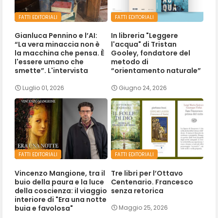
FATTI EDITORIALI
FATTI EDITORIALI
Gianluca Pennino e l’AI:
In libreria "Leggere
“La vera minaccia non è
l'acqua" di Tristan
la macchina che pensa. È
Gooley, fondatore del
l'essere umano che
metodo di
smette”. L'intervista
“orientamento naturale”
Luglio 01, 2026
Giugno 24, 2026
FATTI EDITORIALI
FATTI EDITORIALI
Vincenzo Mangione, tra il
Tre libri per l’Ottavo
buio della paura e la luce
Centenario. Francesco
della coscienza: il viaggio
senza retorica
interiore di "Era una notte
buia e favolosa"
Maggio 25, 2026