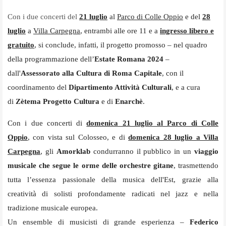
Con i due concerti del
21 luglio
al
Parco di Colle Oppio
e del
28
luglio
a
Villa Carpegna
, entrambi alle ore 11 e a
ingresso libero e
gratuito
, si conclude, infatti, il progetto promosso – nel quadro
della programmazione dell’
Estate Romana 2024
–
dall'
Assessorato alla Cultura di Roma Capitale
, con il
coordinamento del
Dipartimento Attività Culturali
, e a cura
di
Zètema Progetto Cultura
e di
Enarchè
.
Con i due concerti di
domenica 21 luglio al Parco di Colle
Oppio
, con vista sul Colosseo, e di
domenica 28 luglio a Villa
Carpegna
, gli
Amorklab
condurranno il pubblico in un
viaggio
musicale che segue le orme delle orchestre gitane
, trasmettendo
tutta l’essenza passionale della musica dell'Est, grazie alla
creatività di solisti profondamente radicati nel jazz e nella
tradizione musicale europea.
Un ensemble di musicisti di grande esperienza –
Federico