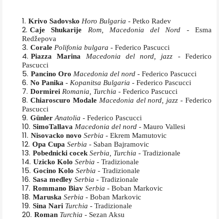
Krivo Sadovsko
Horo Bulgaria
- Petko Radev
Caje Shukarije
Rom, Macedonia del Nord
- Esma
Redžepova
Corale
Polifonia bulgara
- Federico Pascucci
Piazza Marina
Macedonia del nord, jazz
- Federico
Pascucci
Pancino Oro
Macedonia del nord
- Federico Pascucci
No Panika
-
Kopanitsa Bulgaria
- Federico Pascucci
Dormirei
Romania, Turchia
- Federico Pascucci
Chiaroscuro Modale
Macedonia del nord, jazz
- Federico
Pascucci
Günler
Anatolia
- Federico Pascucci
SimoTallava
Macedonia del nord
- Mauro Vallesi
Nisovacko novo
Serbia
- Ekrem Mamutovic
Opa Cupa
Serbia
- Saban Bajramovic
Pobednicki cocek
Serbia, Turchia
- Tradizionale
Uzicko Kolo
Serbia
- Tradizionale
Gocino Kolo
Serbia
- Tradizionale
Sasa medley
Serbia
- Tradizionale
Rommano Biav
Serbia
- Boban Markovic
Maruska
Serbia
- Boban Markovic
Sina Nari
Turchia
- Tradizionale
Roman
Turchia
- Sezan Aksu