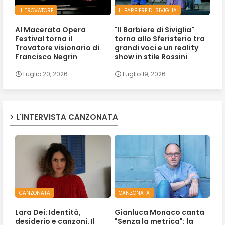
IL TROVATORE
IL BARBIERE DI SIVIGLIA
Al Macerata Opera
"Il Barbiere di Siviglia"
Festival torna il
torna allo Sferisterio tra
Trovatore visionario di
grandi voci e un reality
Francisco Negrin
show in stile Rossini
Luglio 20, 2026
Luglio 19, 2026
L'INTERVISTA CANZONATA
CANZONATA
CANZONATA
Lara Dei: Identità,
Gianluca Monaco canta
desiderio e canzoni. Il
"Senza la metrica": la