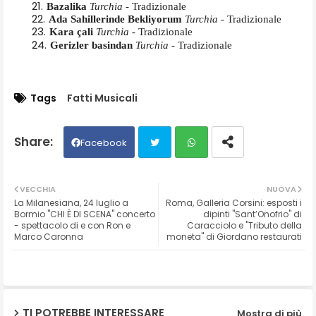
Bazalika
Turchia
- Tradizionale
Ada Sahillerinde Bekliyorum
Turchia
- Tradizionale
Kara çali
Turchia
- Tradizionale
Gerizler basindan
Turchia
- Tradizionale
Tags
Fatti Musicali
Facebook
Twit
Wh
VECCHIA
NUOVA
La Milanesiana, 24 luglio a
Roma, Galleria Corsini: esposti i
ter
ats
Bormio "CHI È DI SCENA" concerto
dipinti "Sant’Onofrio" di
- spettacolo di e con Ron e
Caracciolo e "Tributo della
Marco Caronna
moneta" di Giordano restaurati
ap
p
TI POTREBBE INTERESSARE
Mostra di più