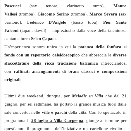
Pascucci
(sax tenore, clarinetto turco),
Mauro
Vallesi
(tromba),
Giacomo Serino
(tromba),
Marco Severa
(sax
baritono),
Federico D'Angelo
(basso tuba),
Pier Sante
Falconi
(tapan, davul) – impreziosito dalla voce della talentuosa
cantante turca
Selen Çapacı
.
Un'esperienza sonora unica in cui la
potenza della fanfara si
fonde con un repertorio caleidoscopico
che abbraccia le
diverse
sfaccettature della ricca tradizione balcanica
intrecciandosi
con
raffinati arrangiamenti di brani classici e composizioni
originali
.
Ultimi due weekend, dunque, per
Melodie in Villa
che dal 21
giugno, per sei settimane, ha portato la grande musica fuori dalle
sale concerto, nelle
ville e parchi
della città. Con lo spettacolo in
programma il
28 luglio a Villa Carpegna
,
giunge al termine per
quest’anno il programma dell’iniziativa: un cartellone rivolto a