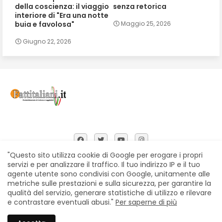
della coscienza: il viaggio
senza retorica
interiore di "Era una notte
buia e favolosa"
Maggio 25, 2026
Giugno 22, 2026
"Questo sito utilizza cookie di Google per erogare i propri
servizi e per analizzare il traffico. Il tuo indirizzo IP e il tuo
agente utente sono condivisi con Google, unitamente alle
Home
Chi siamo
Contatti
Privacy Policy
metriche sulle prestazioni e sulla sicurezza, per garantire la
Segnalazioni
qualità del servizio, generare statistiche di utilizzo e rilevare
e contrastare eventuali abusi."
Per saperne di più
All Right Reserved Copyright © Fattitaliani