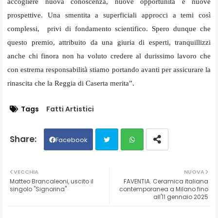
accogliere nuova conoscenza, nuove opportunità e nuove
prospettive. Una smentita a superficiali approcci a temi così
complessi, privi di fondamento scientifico. Spero dunque che
questo premio, attribuito da una giuria di esperti, tranquillizzi
anche chi finora non ha voluto credere al durissimo lavoro che
con estrema responsabilità stiamo portando avanti per assicurare la
rinascita che la Reggia di Caserta merita”.
Tags
Fatti Artistici
Facebook
Twit
Wh
VECCHIA
NUOVA
Matteo Brancaleoni, uscito il
FAVENTIA. Ceramica italiana
ter
ats
singolo "Signorina"
contemporanea a Milano fino
all'11 gennaio 2025
ap