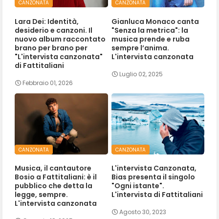
CANZONATA
CANZONATA
Lara Dei: Identità,
Gianluca Monaco canta
desiderio e canzoni. Il
"Senza la metrica": la
nuovo album raccontato
musica prende e ruba
brano per brano per
sempre l’anima.
"L'intervista canzonata"
L'intervista canzonata
di Fattitaliani
Luglio 02, 2025
Febbraio 01, 2026
CANZONATA
CANZONATA
Musica, il cantautore
L'intervista Canzonata,
Bosio a Fattitaliani: è il
Bias presenta il singolo
pubblico che detta la
"Ogni istante".
legge, sempre.
L'intervista di Fattitaliani
L'intervista canzonata
Agosto 30, 2023