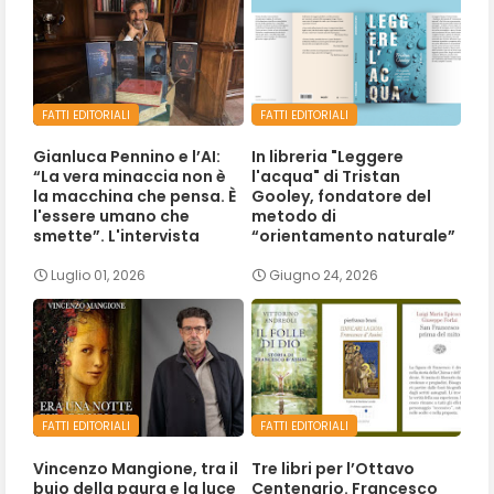
FATTI EDITORIALI
FATTI EDITORIALI
Gianluca Pennino e l’AI:
In libreria "Leggere
“La vera minaccia non è
l'acqua" di Tristan
la macchina che pensa. È
Gooley, fondatore del
l'essere umano che
metodo di
smette”. L'intervista
“orientamento naturale”
Luglio 01, 2026
Giugno 24, 2026
FATTI EDITORIALI
FATTI EDITORIALI
Vincenzo Mangione, tra il
Tre libri per l’Ottavo
buio della paura e la luce
Centenario. Francesco