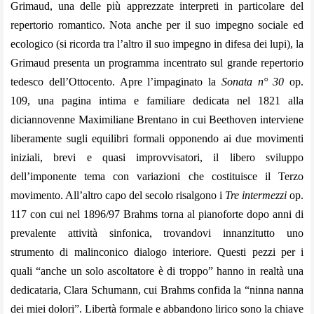
Grimaud, una delle più apprezzate interpreti in particolare del
repertorio romantico. Nota anche per il suo impegno sociale ed
ecologico (si ricorda tra l’altro il suo impegno in difesa dei lupi), la
Grimaud presenta un programma incentrato sul grande repertorio
tedesco dell’Ottocento. Apre l’impaginato la
Sonata n° 30
op.
109, una pagina intima e familiare dedicata nel 1821 alla
diciannovenne Maximiliane Brentano in cui Beethoven interviene
liberamente sugli equilibri formali opponendo ai due movimenti
iniziali, brevi e quasi improvvisatori, il libero sviluppo
dell’imponente tema con variazioni che costituisce il Terzo
movimento. All’altro capo del secolo risalgono i
Tre intermezzi
op.
117 con cui nel 1896/97 Brahms torna al pianoforte dopo anni di
prevalente attività sinfonica, trovandovi innanzitutto uno
strumento di malinconico dialogo interiore. Questi pezzi per i
quali “anche un solo ascoltatore è di troppo” hanno in realtà una
dedicataria, Clara Schumann, cui Brahms confida la “ninna nanna
dei miei dolori”. Libertà formale e abbandono lirico sono la chiave