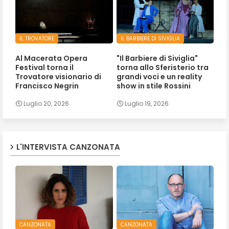
IL TROVATORE
IL BARBIERE DI SIVIGLIA
Al Macerata Opera
"Il Barbiere di Siviglia"
Festival torna il
torna allo Sferisterio tra
Trovatore visionario di
grandi voci e un reality
Francisco Negrin
show in stile Rossini
Luglio 20, 2026
Luglio 19, 2026
L'INTERVISTA CANZONATA
CANZONATA
CANZONATA