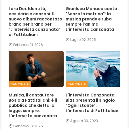
Lara Dei: Identità,
Gianluca Monaco canta
desiderio e canzoni. Il
"Senza la metrica": la
nuovo album raccontato
musica prende e ruba
brano per brano per
sempre l’anima.
"L'intervista canzonata"
L'intervista canzonata
di Fattitaliani
Luglio 02, 2025
Febbraio 01, 2026
CANZONATA
CANZONATA
Musica, il cantautore
L'intervista Canzonata,
Bosio a Fattitaliani: è il
Bias presenta il singolo
pubblico che detta la
"Ogni istante".
legge, sempre.
L'intervista di Fattitaliani
L'intervista canzonata
Agosto 30, 2023
Gennaio 18, 2025