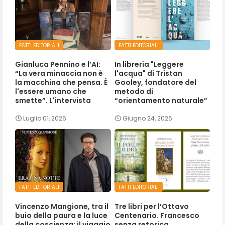
FATTI EDITORIALI
FATTI EDITORIALI
Gianluca Pennino e l’AI:
In libreria "Leggere
“La vera minaccia non è
l'acqua" di Tristan
la macchina che pensa. È
Gooley, fondatore del
l'essere umano che
metodo di
smette”. L'intervista
“orientamento naturale”
Luglio 01, 2026
Giugno 24, 2026
FATTI EDITORIALI
FATTI EDITORIALI
Vincenzo Mangione, tra il
Tre libri per l’Ottavo
buio della paura e la luce
Centenario. Francesco
della coscienza: il viaggio
senza retorica