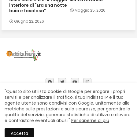
interiore di "Era una notte
buia e favolosa"
Maggio 25, 2026
Giugno 22, 2026
"Questo sito utilizza cookie di Google per erogare i propri
servizi e per analizzare il traffico. Il tuo indirizzo IP e il tuo
agente utente sono condivisi con Google, unitamente alle
Home
Chi siamo
Contatti
Privacy Policy
metriche sulle prestazioni e sulla sicurezza, per garantire la
Segnalazioni
qualità del servizio, generare statistiche di utilizzo e rilevare
e contrastare eventuali abusi."
Per saperne di più
All Right Reserved Copyright © Fattitaliani
Accetta