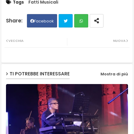
Tags
Fatti Musicali
Facebook
Twit
Wh
VECCHIA
NUOVA
ter
ats
ap
TI POTREBBE INTERESSARE
Mostra di più
p