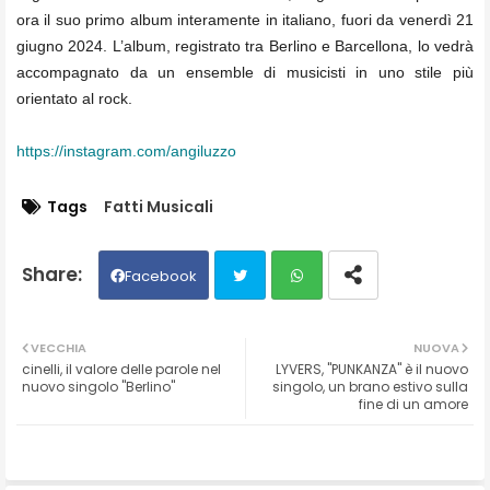
ora il suo primo album interamente in italiano, fuori da venerdì 21
giugno 2024. L’album, registrato tra Berlino e Barcellona, lo vedrà
accompagnato da un ensemble di musicisti in uno stile più
orientato al rock.
https://instagram.com/
angiluzzo
Tags
Fatti Musicali
Facebook
Twit
Wh
VECCHIA
NUOVA
cinelli, il valore delle parole nel
LYVERS, "PUNKANZA" è il nuovo
ter
ats
nuovo singolo "Berlino"
singolo, un brano estivo sulla
fine di un amore
ap
p