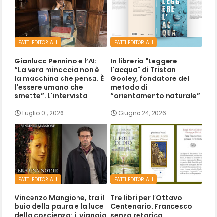
FATTI EDITORIALI
FATTI EDITORIALI
Gianluca Pennino e l’AI:
In libreria "Leggere
“La vera minaccia non è
l'acqua" di Tristan
la macchina che pensa. È
Gooley, fondatore del
l'essere umano che
metodo di
smette”. L'intervista
“orientamento naturale”
Luglio 01, 2026
Giugno 24, 2026
FATTI EDITORIALI
FATTI EDITORIALI
Vincenzo Mangione, tra il
Tre libri per l’Ottavo
buio della paura e la luce
Centenario. Francesco
della coscienza: il viaggio
senza retorica