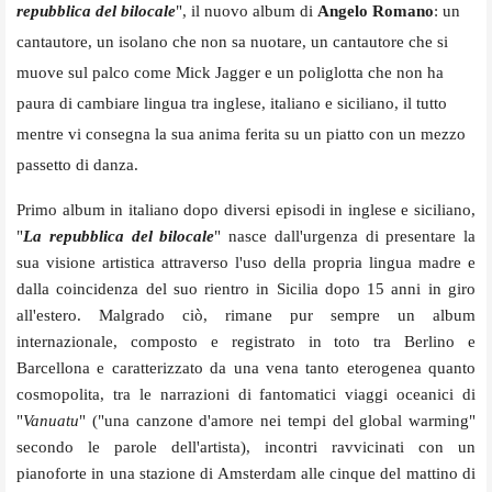
repubblica del bilocale
", il nuovo album di
Angelo Romano
: un
cantautore,
un isolano che non sa nuotare, un cantautore che si
muove sul palco come Mick Jagger e un poliglotta che non ha
paura di cambiare lingua tra inglese, italiano e siciliano, il tutto
mentre vi consegna la sua anima ferita su un piatto con un mezzo
passetto di danza.
Primo album in italiano dopo diversi episodi in inglese e siciliano,
"
La repubblica del bilocale
" nasce dall'urgenza di presentare la
sua visione artistica attraverso l'uso della propria lingua madre e
dalla coincidenza del suo rientro in Sicilia dopo 15 anni in giro
all'estero. Malgrado ciò, rimane pur sempre un album
internazionale, composto e registrato in toto tra Berlino e
Barcellona e caratterizzato da una vena tanto eterogenea quanto
cosmopolita, tra le narrazioni di fantomatici viaggi oceanici di
"
Vanuatu
" ("una canzone d'amore nei tempi del global warming"
secondo le parole dell'artista), incontri ravvicinati con un
pianoforte in una stazione di Amsterdam alle cinque del mattino di