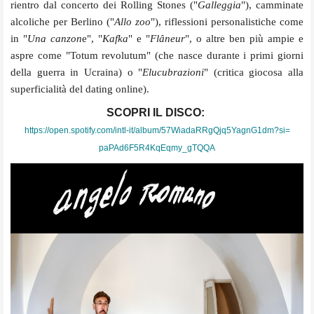
rientro dal concerto dei Rolling Stones ("
Galleggia
"), camminate
alcoliche per Berlino ("
Allo zoo
"), riflessioni personalistiche come
in "
Una canzon
e", "
Kafka
" e "
Flâneur
", o altre ben più ampie e
aspre come "Totum revolutum" (che nasce durante i primi giorni
della guerra in Ucraina) o "
Elucubrazioni
" (critica giocosa alla
superficialità del dating online).
SCOPRI IL DISCO:
https://open.spotify.com/intl-
it/album/
57WiadaRRgQjq5YagnG1dm?si=
paPAd6F5R4KqEqmy_gTQQA