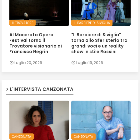
IL TROVATORE
IL BARBIERE DI SIVIGLIA
Al Macerata Opera
"Il Barbiere di Siviglia"
Festival torna il
torna allo Sferisterio tra
Trovatore visionario di
grandi voci e un reality
Francisco Negrin
show in stile Rossini
Luglio 20, 2026
Luglio 19, 2026
L'INTERVISTA CANZONATA
CANZONATA
CANZONATA