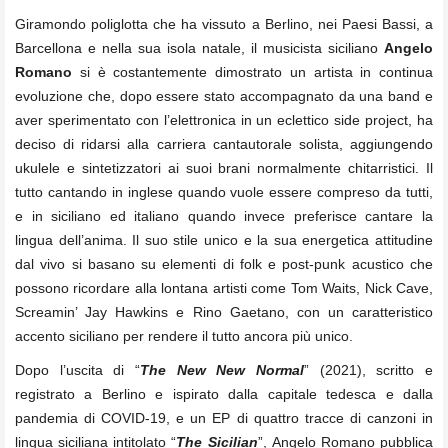
Giramondo poliglotta che ha vissuto a Berlino, nei Paesi Bassi, a
Barcellona e nella sua isola natale, il musicista siciliano
Angelo
Romano
si è costantemente dimostrato un artista in continua
evoluzione che, dopo essere stato accompagnato da una band e
aver sperimentato con l’elettronica in un eclettico side project, ha
deciso di ridarsi alla carriera cantautorale solista, aggiungendo
ukulele e sintetizzatori ai suoi brani normalmente chitarristici. Il
tutto cantando in inglese quando vuole essere compreso da tutti,
e in siciliano ed italiano quando invece preferisce cantare la
lingua dell’anima. Il suo stile unico e la sua energetica attitudine
dal vivo si basano su elementi di folk e post-punk acustico che
possono ricordare alla lontana artisti come Tom Waits, Nick Cave,
Screamin’ Jay Hawkins e Rino Gaetano, con un caratteristico
accento siciliano per rendere il tutto ancora più unico.
Dopo l’uscita di “
The New New Normal
” (2021), scritto e
registrato a Berlino e ispirato dalla capitale tedesca e dalla
pandemia di COVID-19, e un EP di quattro tracce di canzoni in
lingua siciliana intitolato “
The Sicilian
”, Angelo Romano pubblica