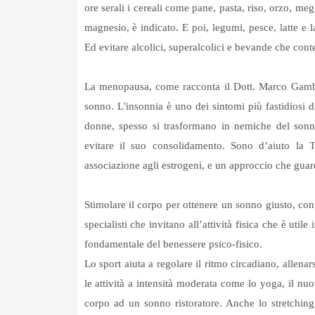
ore serali i cereali come pane, pasta, riso, orzo, me
magnesio, è indicato. E poi, legumi, pesce, latte e la
Ed evitare alcolici, superalcolici e bevande che cont
La menopausa, come racconta il Dott. Marco Gamba
sonno. L'insonnia è uno dei sintomi più fastidiosi 
donne, spesso si trasformano in nemiche del sonno
evitare il suo consolidamento. Sono d’aiuto la T
associazione agli estrogeni, e un approccio che guard
Stimolare il corpo per ottenere un sonno giusto, con l
specialisti che invitano all’attività fisica che è utile
fondamentale del benessere psico-fisico.
Lo sport aiuta a regolare il ritmo circadiano, allena
le attività a intensità moderata come lo yoga, il nu
corpo ad un sonno ristoratore. Anche lo stretching