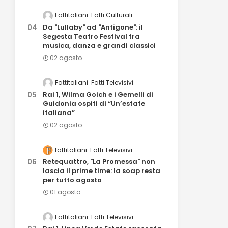
Fattitaliani
Fatti Culturali
Da "Lullaby" ad "Antigone": il
Segesta Teatro Festival tra
musica, danza e grandi classici
02 agosto
Fattitaliani
Fatti Televisivi
Rai 1, Wilma Goich e i Gemelli di
Guidonia ospiti di “Un’estate
italiana”
02 agosto
fattitaliani
Fatti Televisivi
Retequattro, "La Promessa" non
lascia il prime time: la soap resta
per tutto agosto
01 agosto
Fattitaliani
Fatti Televisivi