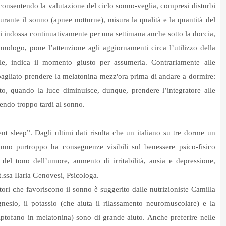
, consentendo la valutazione del ciclo sonno-veglia, compresi disturbi
durante il sonno (apnee notturne), misura la qualità e la quantità del
 si indossa continuativamente per una settimana anche sotto la doccia,
nologo, pone l’attenzione agli aggiornamenti circa l’utilizzo della
e, indica il momento giusto per assumerla. Contrariamente alle
 è sbagliato prendere la melatonina mezz'ora prima di andare a dormire:
o, quando la luce diminuisce, dunque, prendere l’integratore alle
cendo troppo tardi al sonno.
ent sleep”. Dagli ultimi dati risulta che un italiano su tre dorme un
onno purtroppo ha conseguenze visibili sul benessere psico-fisico
del tono dell’umore, aumento di irritabilità, ansia e depressione,
.ssa Ilaria Genovesi, Psicologa.
tori che favoriscono il sonno è suggerito dalle nutrizioniste Camilla
gnesio, il potassio (che aiuta il rilassamento neuromuscolare) e la
iptofano in melatonina) sono di grande aiuto. Anche preferire nelle