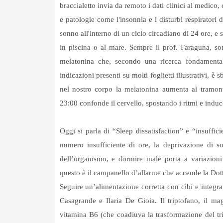
braccialetto invia da remoto i dati clinici al medico
e patologie come l'insonnia e i disturbi respiratori 
sonno all'interno di un ciclo circadiano di 24 ore, e
in piscina o al mare. Sempre il prof. Faraguna, son
melatonina che, secondo una ricerca fondamental
indicazioni presenti su molti foglietti illustrativi,
nel nostro corpo la melatonina aumenta al tramont
23:00 confonde il cervello, spostando i ritmi e indu
Oggi si parla di “Sleep dissatisfaction” e “insuffici
numero insufficiente di ore, la deprivazione di s
dell’organismo, e dormire male porta a variazioni 
questo è il campanello d’allarme che accende la Dott
Seguire un’alimentazione corretta con cibi e integra
Casagrande e Ilaria De Gioia. Il triptofano, il ma
vitamina B6 (che coadiuva la trasformazione del tr