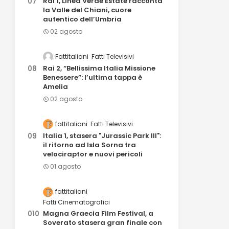
Rai 1, Linea Verde Estate racconta
la Valle del Chiani, cuore
autentico dell’Umbria
02 agosto
Fattitaliani
Fatti Televisivi
Rai 2, “Bellissima Italia Missione
Benessere”: l’ultima tappa è
Amelia
02 agosto
fattitaliani
Fatti Televisivi
Italia 1, stasera "Jurassic Park III":
il ritorno ad Isla Sorna tra
velociraptor e nuovi pericoli
01 agosto
fattitaliani
Fatti Cinematografici
Magna Graecia Film Festival, a
Soverato stasera gran finale con