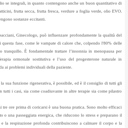
glio se integrali, in quanto contengono anche un buon quantitativo di
tticini, frutta secca, frutta fresca, verdure a foglia verde, olio EVO.
engono sostanze eccitanti.
cciani, Ginecologo, può influenzare profondamente la qualità del
di questa fase, come le vampate di calore che, colpendo l'80% delle
 tranquillo. È fondamentale trattare l’insonnia in menopausa per
erapia ormonale sostitutiva e l’uso del progesterone naturale in
a ai problemi individuali della paziente.
a sua funzione rigenerativa, è possibile, ed è il consiglio di tutti gli
 in tutti i casi, sia come coadiuvante in altre terapie sia come pilastro
rsi tre ore prima di coricarsi è una buona pratica. Sono molto efficaci
oto o una passeggiata energica, che riducono lo stress e preparano il
 e la respirazione profonda contribuiscono a calmare il corpo e la