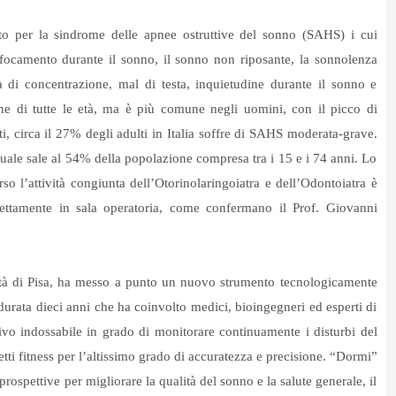
to per la sindrome delle apnee ostruttive del sonno (SAHS) i cui
soffocamento durante il sonno, il sonno non riposante, la sonnolenza
tà di concentrazione, mal di testa, inquietudine durante il sonno e
e di tutte le età, ma è più comune negli uomini, con il picco di
i, circa il 27% degli adulti in Italia soffre di SAHS moderata-grave.
uale sale al 54% della popolazione compresa tra i 15 e i 74 anni. Lo
o l’attività congiunta dell’Otorinolaringoiatra e dell’Odontoiatra è
irettamente in sala operatoria, come confermano il Prof. Giovanni
ità di Pisa, ha messo a punto un nuovo strumento tecnologicamente
urata dieci anni che ha coinvolto medici, bioingegneri ed esperti di
itivo indossabile in grado di monitorare continuamente i disturbi del
etti fitness per l’altissimo grado di accuratezza e precisione. “Dormi”
ospettive per migliorare la qualità del sonno e la salute generale, il