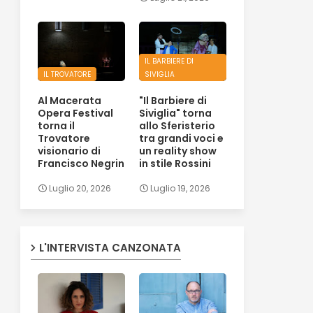
IL BARBIERE DI
IL TROVATORE
SIVIGLIA
Al Macerata
"Il Barbiere di
Opera Festival
Siviglia" torna
torna il
allo Sferisterio
Trovatore
tra grandi voci e
visionario di
un reality show
Francisco Negrin
in stile Rossini
Luglio 20, 2026
Luglio 19, 2026
L'INTERVISTA CANZONATA