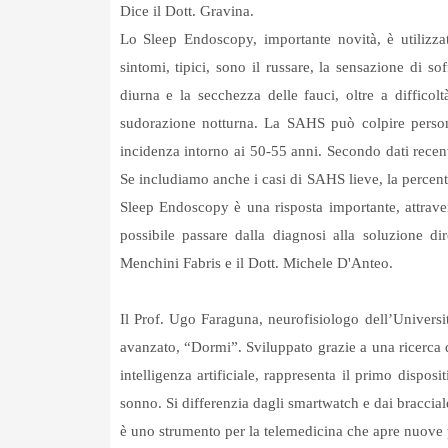
Dice il Dott. Gravina.
Lo Sleep Endoscopy, importante novità, è utilizza
sintomi, tipici, sono il russare, la sensazione di 
diurna e la secchezza delle fauci, oltre a difficol
sudorazione notturna. La SAHS può colpire person
incidenza intorno ai 50-55 anni. Secondo dati recent
Se includiamo anche i casi di SAHS lieve, la percent
Sleep Endoscopy è una risposta importante, attravers
possibile passare dalla diagnosi alla soluzione d
Menchini Fabris e il Dott. Michele D'Anteo.
Il Prof. Ugo Faraguna, neurofisiologo dell’Univers
avanzato, “Dormi”. Sviluppato grazie a una ricerca d
intelligenza artificiale, rappresenta il primo dispos
sonno. Si differenzia dagli smartwatch e dai braccial
è uno strumento per la telemedicina che apre nuove pr