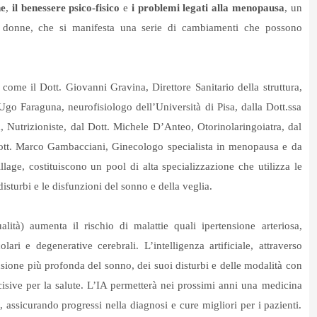
ne
,
il benessere psico-fisico
e
i problemi legati alla
menopausa
, un
e donne, che si manifesta una serie di cambiamenti che possono
come il Dott. Giovanni Gravina, Direttore Sanitario della struttura,
 Ugo Faraguna, neurofisiologo dell’Università di Pisa, dalla Dott.ssa
, Nutrizioniste, dal Dott. Michele D’Anteo, Otorinolaringoiatra, dal
Dott. Marco Gambacciani, Ginecologo specialista in menopausa e da
lage, costituiscono un pool di alta specializzazione che utilizza le
 disturbi e le disfunzioni del sonno e della veglia.
ità) aumenta il rischio di malattie quali ipertensione arteriosa,
lari e degenerative cerebrali. L’intelligenza artificiale, attraverso
sione più profonda del sonno, dei suoi disturbi e delle modalità con
isive per la salute. L’IA permetterà nei prossimi anni una medicina
 assicurando progressi nella diagnosi e cure migliori per i pazienti.