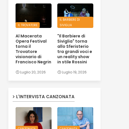
IL BARBIERE DI
IL TROVATORE
SIVIGLIA
Al Macerata
"Il Barbiere di
Opera Festival
Siviglia" torna
torna il
allo Sferisterio
Trovatore
tra grandi voci e
visionario di
un reality show
Francisco Negrin
in stile Rossini
Luglio 20, 2026
Luglio 19, 2026
L'INTERVISTA CANZONATA
CANZONATA
CANZONATA