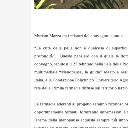
Myriam Mazza tra i relatori del convegno tenutosi a
“La cura della pelle non è qualcosa di superficia
profondità”. Questo pensiero con il quale la dot
convegno, tenutosi il 27 febbraio nella Sala della 
multimediale “Menopausa, la guida” ideato e real
Italia, e la Fondazione Policlinico Universitario A
rete delle 19mila farmacie diffuse sul territorio nazi
Le farmacie aderenti al progetto saranno riconoscibi
opportunamente formati, forniranno informazioni e c
Il tema della menopausa acquista sempre più import
vivendo sia per chi, non vivendola ancora, vuole in