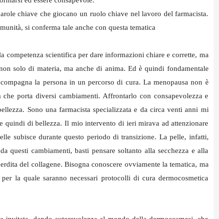
role chiave che giocano un ruolo chiave nel lavoro del farmacista.
omunità, si conferma tale anche con questa tematica
a competenza scientifica per dare informazioni chiare e corrette, ma
 non solo di materia, ma anche di anima. Ed è quindi fondamentale
accompagna la persona in un percorso di cura. La menopausa non è
a che porta diversi cambiamenti. Affrontarlo con consapevolezza e
bellezza. Sono una farmacista specializzata e da circa venti anni mi
 quindi di bellezza. Il mio intervento di ieri mirava ad attenzionare
elle subisce durante questo periodo di transizione. La pelle, infatti,
da questi cambiamenti, basti pensare soltanto alla secchezza e alla
a perdita del collagene. Bisogna conoscere ovviamente la tematica, ma
le, per la quale saranno necessari protocolli di cura dermocosmetica
erla invitata, dando autorevolezza al mondo della dermocosmesi, che