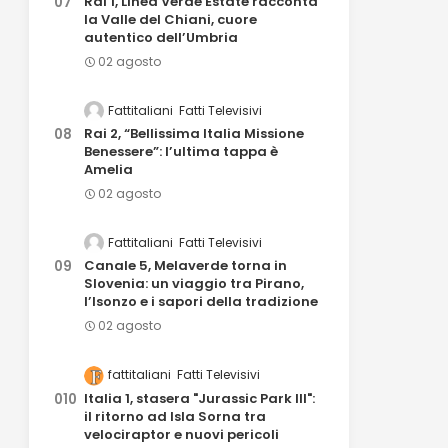
Rai 1, Linea Verde Estate racconta
la Valle del Chiani, cuore
autentico dell’Umbria
02 agosto
Fattitaliani
Fatti Televisivi
Rai 2, “Bellissima Italia Missione
Benessere”: l’ultima tappa è
Amelia
02 agosto
Fattitaliani
Fatti Televisivi
Canale 5, Melaverde torna in
Slovenia: un viaggio tra Pirano,
l’Isonzo e i sapori della tradizione
02 agosto
fattitaliani
Fatti Televisivi
Italia 1, stasera "Jurassic Park III":
il ritorno ad Isla Sorna tra
velociraptor e nuovi pericoli