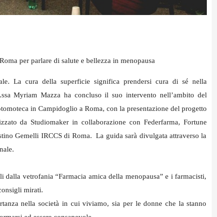
 Roma per parlare di salute e bellezza in menopausa
le. La cura della superficie significa prendersi cura di sé nella
t.ssa Myriam Mazza ha concluso il suo intervento nell’ambito del
Protomoteca in Campidoglio a Roma, con la presentazione del progetto
izzato da Studiomaker in collaborazione con Federfarma, Fortune
gostino Gemelli IRCCS di Roma. La guida sarà divulgata attraverso la
onale.
li dalla vetrofania “Farmacia amica della menopausa” e i farmacisti,
onsigli mirati.
anza nella società in cui viviamo, sia per le donne che la stanno
formarsi ed essere consapevole.