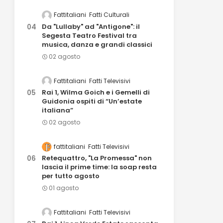
Fattitaliani
Fatti Culturali
Da "Lullaby" ad "Antigone": il
Segesta Teatro Festival tra
musica, danza e grandi classici
02 agosto
Fattitaliani
Fatti Televisivi
Rai 1, Wilma Goich e i Gemelli di
Guidonia ospiti di “Un’estate
italiana”
02 agosto
fattitaliani
Fatti Televisivi
Retequattro, "La Promessa" non
lascia il prime time: la soap resta
per tutto agosto
01 agosto
Fattitaliani
Fatti Televisivi