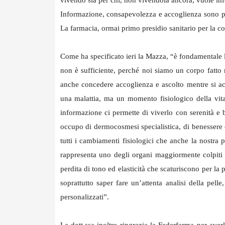
Informazione, consapevolezza e accoglienza sono pa
La farmacia, ormai primo presidio sanitario per la c
Come ha specificato ieri la Mazza, “è fondamentale l
non è sufficiente, perché noi siamo un corpo fatto
anche concedere accoglienza e ascolto mentre si 
una malattia, ma un momento fisiologico della vit
informazione ci permette di viverlo con serenità e 
occupo di dermocosmesi specialistica, di benessere e
tutti i cambiamenti fisiologici che anche la nostra p
rappresenta uno degli organi maggiormente colpiti 
perdita di tono ed elasticità che scaturiscono per l
soprattutto saper fare un’attenta analisi della pel
personalizzati”.
La dott.ssa inoltre ringrazia la Federfarma per av