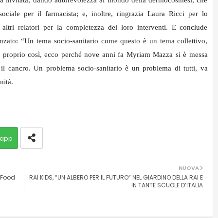
ciale per il farmacista; e, inoltre, ringrazia Laura Ricci per lo
li altri relatori per la completezza dei loro interventi. E conclude
nzato: “Un tema socio-sanitario come questo è un tema collettivo,
 proprio così, ecco perché nove anni fa Myriam Mazza si è messa
 il cancro. Un problema socio-sanitario è un problema di tutti, va
nità.
app
NUOVA
u Food
RAI KIDS, “UN ALBERO PER IL FUTURO” NEL GIARDINO DELLA RAI E
IN TANTE SCUOLE D’ITALIA