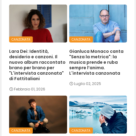
CANZONATA
CANZONATA
Lara Dei: Identità,
Gianluca Monaco canta
desiderio e canzoni. Il
"Senza la metrica": la
nuovo album raccontato
musica prende e ruba
brano per brano per
sempre l’anima.
"L'intervista canzonata"
L'intervista canzonata
di Fattitaliani
Luglio 02, 2025
Febbraio 01, 2026
CANZONATA
CANZONATA