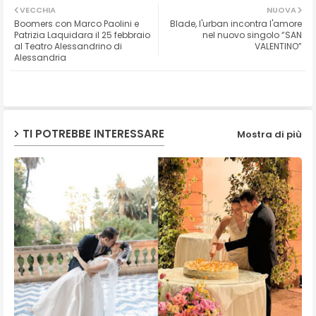
VECCHIA
NUOVA
Boomers con Marco Paolini e
Blade, l'urban incontra l'amore
ter
ats
Patrizia Laquidara il 25 febbraio
nel nuovo singolo “SAN
al Teatro Alessandrino di
VALENTINO”
Alessandria
ap
p
TI POTREBBE INTERESSARE
Mostra di più