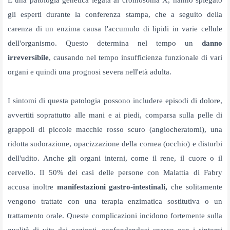
È una patologia genetica legata al cromosoma X, hanno spiegato
gli esperti durante la conferenza stampa, che a seguito della
carenza di un enzima causa
l'accumulo di lipidi in varie cellule
dell'organismo. Questo determina nel tempo un
danno
irreversibile
, causando nel tempo insufficienza funzionale di vari
organi e quindi una prognosi
severa nell'età adulta.
I sintomi di questa patologia possono includere episodi di dolore,
avvertiti soprattutto alle mani e ai piedi, comparsa sulla pelle di
grappoli di piccole macchie rosso scuro (angiocheratomi), una
ridotta sudorazione, opacizzazione della cornea (occhio) e disturbi
dell'udito. Anche gli organi interni, come il rene, il cuore o il
cervello. Il 50% dei casi delle persone con Malattia di Fabry
accusa inoltre
manifestazioni gastro-intestinali,
che solitamente
vengono trattate con una
terapia enzimatica sostitutiva o un
trattamento orale. Queste complicazioni incidono fortemente sulla