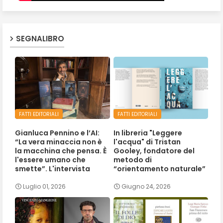
SEGNALIBRO
FATTI EDITORIALI
FATTI EDITORIALI
Gianluca Pennino e l’AI:
In libreria "Leggere
“La vera minaccia non è
l'acqua" di Tristan
la macchina che pensa. È
Gooley, fondatore del
l'essere umano che
metodo di
smette”. L'intervista
“orientamento naturale”
Luglio 01, 2026
Giugno 24, 2026