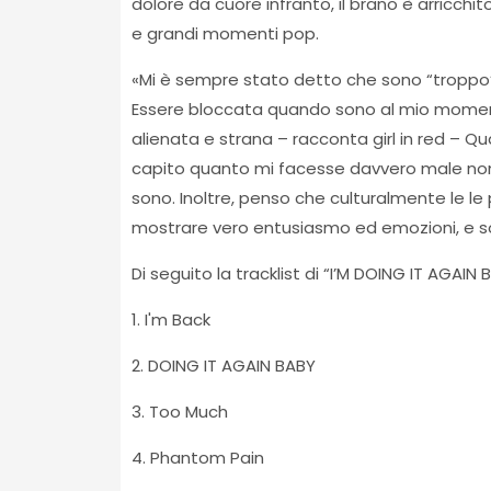
dolore da cuore infranto, il brano è arricchi
e grandi momenti pop.
«Mi è sempre stato detto che sono “troppo”. 
Essere bloccata quando sono al mio momento 
alienata e strana – racconta girl in red – Qu
capito quanto mi facesse davvero male non
sono. Inoltre, penso che culturalmente le le
mostrare vero entusiasmo ed emozioni, e so
Di seguito la tracklist di “I’M DOING IT AGAIN B
1. I'm Back
2. DOING IT AGAIN BABY
3. Too Much
4. Phantom Pain