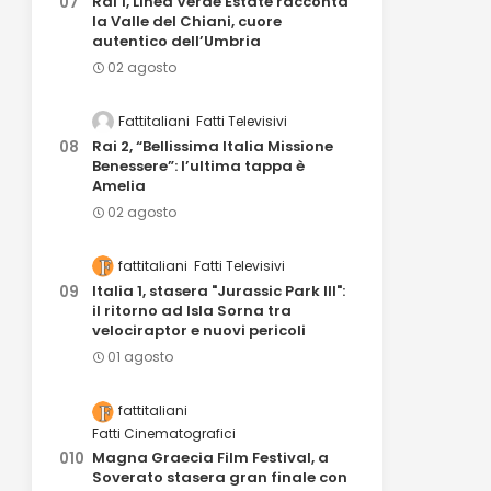
Rai 1, Linea Verde Estate racconta
la Valle del Chiani, cuore
autentico dell’Umbria
02 agosto
Fattitaliani
Fatti Televisivi
Rai 2, “Bellissima Italia Missione
Benessere”: l’ultima tappa è
Amelia
02 agosto
fattitaliani
Fatti Televisivi
Italia 1, stasera "Jurassic Park III":
il ritorno ad Isla Sorna tra
velociraptor e nuovi pericoli
01 agosto
fattitaliani
Fatti Cinematografici
Magna Graecia Film Festival, a
Soverato stasera gran finale con