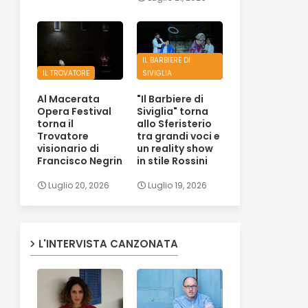
IL BARBIERE DI
IL TROVATORE
SIVIGLIA
Al Macerata
"Il Barbiere di
Opera Festival
Siviglia" torna
torna il
allo Sferisterio
Trovatore
tra grandi voci e
visionario di
un reality show
Francisco Negrin
in stile Rossini
Luglio 20, 2026
Luglio 19, 2026
L'INTERVISTA CANZONATA