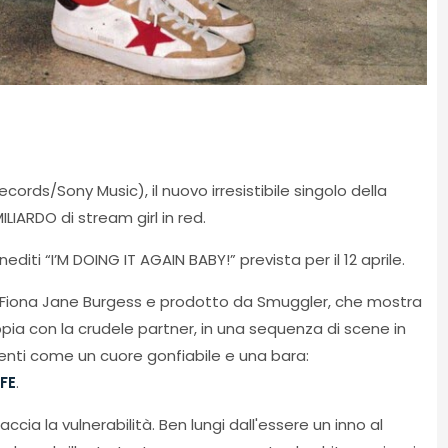
ords/Sony Music), il nuovo irresistibile singolo della
LIARDO di stream girl in red.
nediti “I’M DOING IT AGAIN BABY!” prevista per il 12 aprile.
 da Fiona Jane Burgess e prodotto da Smuggler, che mostra
oppia con la crudele partner, in una sequenza di scene in
menti come un cuore gonfiabile e una bara:
FE
.
ccia la vulnerabilità. Ben lungi dall'essere un inno al