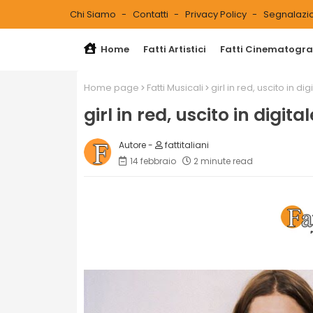
Chi Siamo
Contatti
Privacy Policy
Segnalazio
Home
Fatti Artistici
Fatti Cinematograf
Home page
Fatti Musicali
girl in red, uscito in 
girl in red, uscito in dig
fattitaliani
14 febbraio
2 minute read