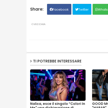
Facebook
Twitter
Whats
VECCHIA
TI POTREBBE INTERESSARE
Nalixa, esce il singolo “Colori In
GOOD MO
Me" una dichiarazione di
"HARAR".