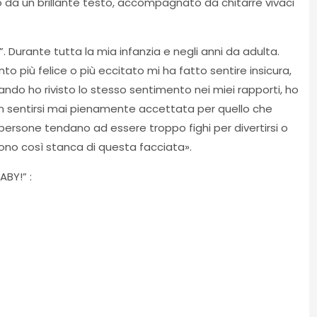
to da un brillante testo, accompagnato da chitarre vivaci
Durante tutta la mia infanzia e negli anni da adulta.
più felice o più eccitato mi ha fatto sentire insicura,
ando ho rivisto lo stesso sentimento nei miei rapporti, ho
 sentirsi mai pienamente accettata per quello che
 persone tendano ad essere troppo fighi per divertirsi o
no così stanca di questa facciata».
ABY!” :