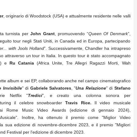
er
, originario di Woodstock (USA) e attualmente residente nelle valli
ta turnista per
John Grant
, promuovendo “
Queen Of Denmark
”,
seguito tour negli Stati Uniti, in Canada ed in Europa, partecipando
er... with Jools Holland
”. Successivamente, Chandler ha intrapreso
o attraverso un tour in Italia. In questo tour è stato accompagnato
ol) e
Ru Catania
(Africa Unite, Tre Allegri Ragazzi Morti, Wah
sette album e sei EP, collaborando anche nel campo cinematografico
 Invisibile
" di
Gabriele Salvatores
, "
Una Relazione
" di
Stefano
rie Netflix "
Tredici
", e creato una colonna sonora per
aturing il celebre snowboarder
Travis Rice.
Il video musicale
ai Rome Music Video Awards (edizione di gennaio 2024),
Musicale". Inoltre, ha ottenuto il premio come "Miglior Video
lla sua edizione di novembre-dicembre 2023, e il premio "Migliori
ound Festival per l'edizione di dicembre 2023.