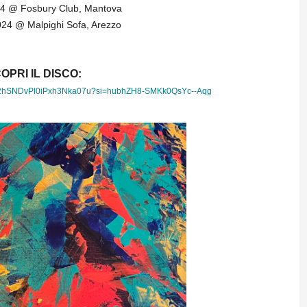
4 @ Fosbury Club, Mantova
24 @ Malpighi Sofa, Arezzo
OPRI IL DISCO:
2hSNDvPl0iPxh3Nka07u?si=
hubhZH8-SMKk0QsYc--Aqg