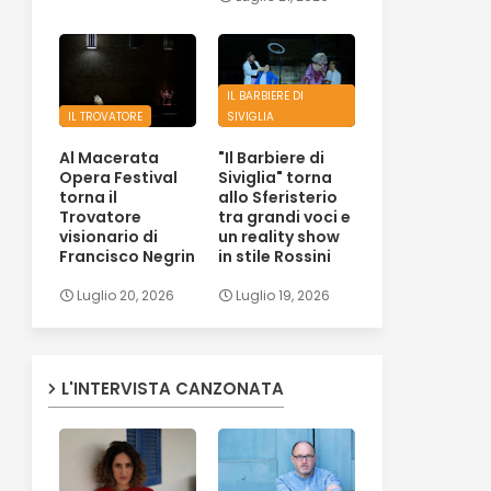
IL BARBIERE DI
IL TROVATORE
SIVIGLIA
Al Macerata
"Il Barbiere di
Opera Festival
Siviglia" torna
torna il
allo Sferisterio
Trovatore
tra grandi voci e
visionario di
un reality show
Francisco Negrin
in stile Rossini
Luglio 20, 2026
Luglio 19, 2026
L'INTERVISTA CANZONATA