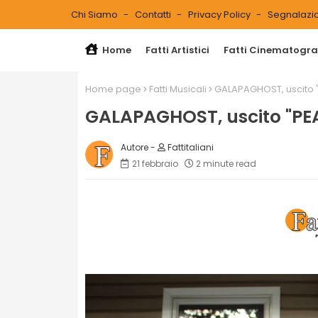
Chi Siamo
Contatti
Privacy Policy
Segnalazio
Home
Fatti Artistici
Fatti Cinematograf
Home page
Fatti Musicali
GALAPAGHOST, uscito "
GALAPAGHOST, uscito "PEA
Fattitaliani
21 febbraio
2 minute read