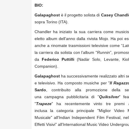
BIO:
Galapaghost
è il progetto solista di
Casey Chandl
sopra Torino (ITA).
Chandler ha iniziato la sua carriera come musicis
eletto album dellʼanno dalla rivista Mojo. Ha poi e
anche a rinomate trasmissioni televisive come “
Lat
la carriera da solista con lʼalbum "
Runnin
”, promoss
da
Federico Puttilli
(Nadàr Solo, Levante, Ki
Companion).
Galapaghost
ha successivamente realizzato altri 
e televisivo. Ha composto musiche per "
Il Ragazzo
Sardo
, contribuito alla promozione della se
una campagna pubblicitaria di "
Quiksilver
" fe
"
Trapeze
" ha recentemente vinto tre premi 
inclusa la categoria
principale "Miglior Video 
Musicale" all'Indian Independent Film Festival, ne
Effetti Visivi" all'International Music Video Undergr