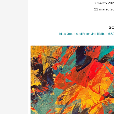
8 marzo 202
21 marzo 20
SC
https://open.spotify.com/intl-
it/album/
6S