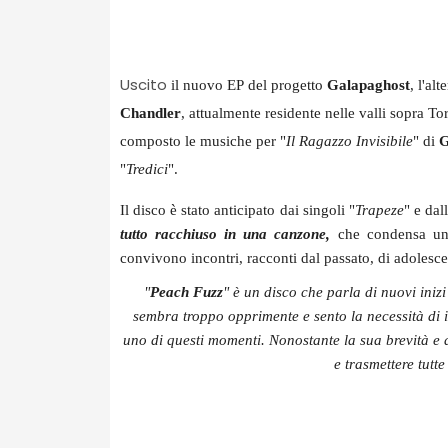
Uscito
il nuovo EP del progetto
Galapaghost
, l'al
Chandler
, attualmente residente nelle valli sopra Tor
composto le musiche per "
Il Ragazzo Invisibile
" di
G
"
Tredici
".
Il disco è stato anticipato dai singoli "
Trapeze
" e dall
tutto racchiuso in una canzone,
che condensa un 
convivono incontri, racconti dal passato, di adolesc
"
Peach Fuzz
" è un disco che parla di nuovi iniz
sembra troppo opprimente e sento la necessità di
uno di questi momenti. Nonostante la sua brevità e d
e trasmettere tutt