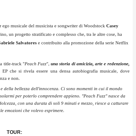
ter ego musicale del musicista e songwriter di Woodstock
Casey
ino, un progetto stratificato e complesso che, tra le altre cose, ha
abriele Salvatores
e contribuito alla promozione della serie Netflix
a title-track "
Peach Fuzz
",
una storia di amicizia, arte e redenzione,
EP che si rivela essere una densa autobiografia musicale, dove
enza e non.
i e della bellezza dell'innocenza. Ci sono momenti in cui il mondo
 isolarmi per poterlo comprendere appieno. "Peach Fuzz" nasce da
olcezza, con una durata di soli 9 minuti e mezzo, riesce a catturare
e le emozioni che volevo esprimere.
TOUR: