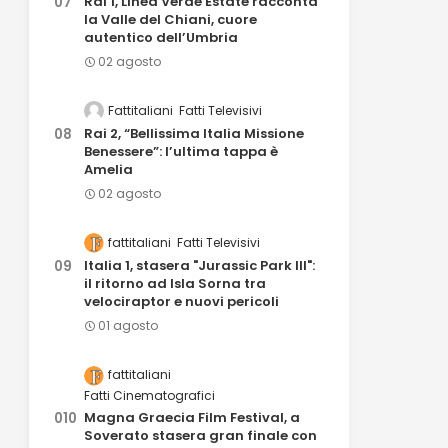
Rai 1, Linea Verde Estate racconta
la Valle del Chiani, cuore
autentico dell’Umbria
02 agosto
Fattitaliani
Fatti Televisivi
Rai 2, “Bellissima Italia Missione
Benessere”: l’ultima tappa è
Amelia
02 agosto
fattitaliani
Fatti Televisivi
Italia 1, stasera "Jurassic Park III":
il ritorno ad Isla Sorna tra
velociraptor e nuovi pericoli
01 agosto
fattitaliani
Fatti Cinematografici
Magna Graecia Film Festival, a
Soverato stasera gran finale con