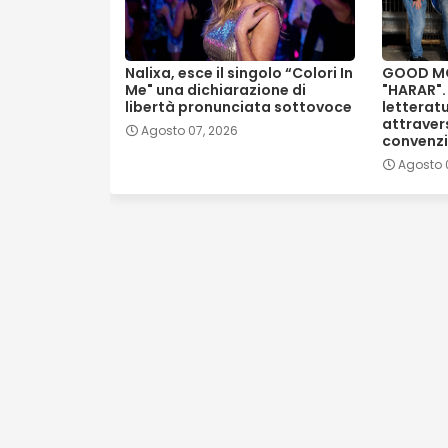
Nalixa, esce il singolo “Colori In
GOOD MO
Me" una dichiarazione di
"HARAR".
libertà pronunciata sottovoce
letterat
attraver
Agosto 07, 2026
convenzi
Agosto 