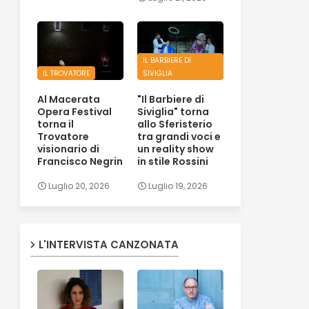
IL BARBIERE DI
IL TROVATORE
SIVIGLIA
Al Macerata
"Il Barbiere di
Opera Festival
Siviglia" torna
torna il
allo Sferisterio
Trovatore
tra grandi voci e
visionario di
un reality show
Francisco Negrin
in stile Rossini
Luglio 20, 2026
Luglio 19, 2026
L'INTERVISTA CANZONATA