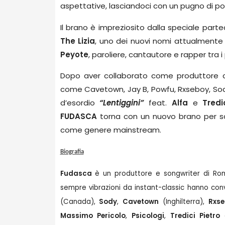
aspettative, lasciandoci con un pugno di polv
Il brano è impreziosito dalla speciale part
The Lizia
, uno dei nuovi nomi attualmente p
Peyote
, paroliere, cantautore e rapper tra 
Dopo aver collaborato come produttore con
come Cavetown, Jay B, Powfu, Rxseboy, Sody e 
d’esordio
“Lentiggini”
feat.
Alfa
e
Tredi
FUDASCA
torna con un nuovo brano per sdog
come genere mainstream.
Biografia
Fudasca
è un produttore e songwriter di Rom
sempre vibrazioni da instant-classic hanno conv
(Canada),
Sody
,
Cavetown
(Inghilterra),
Rxs
Massimo Pericolo
,
Psicologi
,
Tredici Pietro
e