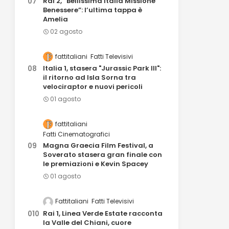
Rai 2, “Bellissima Italia Missione
Benessere”: l’ultima tappa è
Amelia
02 agosto
fattitaliani
Fatti Televisivi
Italia 1, stasera "Jurassic Park III":
il ritorno ad Isla Sorna tra
velociraptor e nuovi pericoli
01 agosto
fattitaliani
Fatti Cinematografici
Magna Graecia Film Festival, a
Soverato stasera gran finale con
le premiazioni e Kevin Spacey
01 agosto
Fattitaliani
Fatti Televisivi
Rai 1, Linea Verde Estate racconta
la Valle del Chiani, cuore