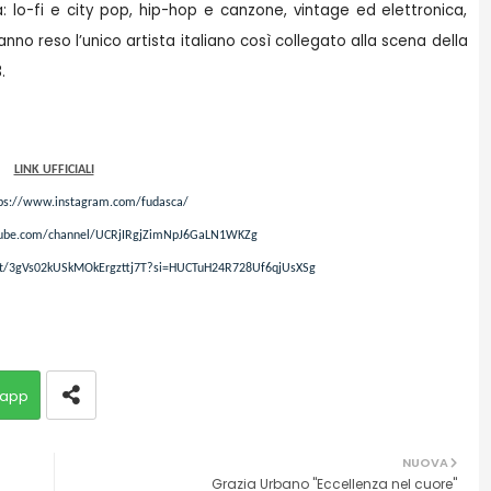
a: lo-fi e city pop, hip-hop e canzone, vintage ed elettronica,
hanno reso l’unico artista italiano così collegato alla scena della
3.
LINK UFFICIALI
ps://www.instagram.com/fudasca/
tube.com/channel/UCRjIRgjZimNpJ6GaLN1WKZg
tist/3gVs02kUSkMOkErgzttj7T?si=HUCTuH24R728Uf6qjUsXSg
app
NUOVA
Grazia Urbano "Eccellenza nel cuore"