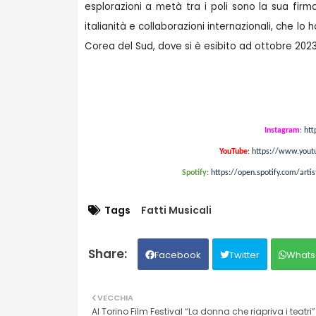
esplorazioni a metà tra i poli sono la sua firm
italianità e collaborazioni internazionali, che lo 
Corea del Sud, dove si è esibito ad ottobre 202
Instagram
:
htt
YouTube
:
https://www.you
Spotify
:
https://open.spotify.com/ar
Tags
Fatti Musicali
Facebook
Twitter
Whats
VECCHIA
Al Torino Film Festival “La donna che riapriva i teatri”