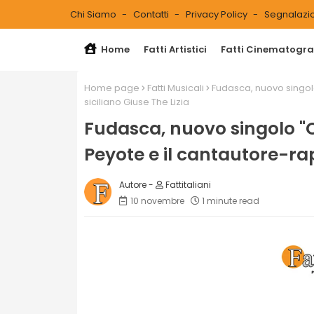
Chi Siamo
Contatti
Privacy Policy
Segnalazio
Home
Fatti Artistici
Fatti Cinematograf
Home page
Fatti Musicali
Fudasca, nuovo singol
siciliano Giuse The Lizia
Fudasca, nuovo singolo "C
Peyote e il cantautore-rap
Fattitaliani
10 novembre
1 minute read