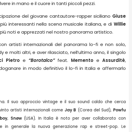
ere in mano e il cuore in tanti piccoli pezzi.
ecipazione del giovane cantautore-rapper siciliano
Giuse
iù interessanti nella scena musicale italiana, e di
Willie
i più noti e apprezzati nel nostro panorama artistico.
 artisti internazionali del panorama lo-fi e non solo,
molti altri, e aver rilasciato, nell’ultimo anno, il singolo
ci Pietro
e
“Borotalco”
feat.
Memento
e
Assurditè
,
anare in modo definitivo il lo-fi in Italia e affermarlo
a. Il suo approccio vintage e il suo sound caldo che cerca
into artisti internazionali come
Jay B
(Corea del Sud),
Powfu
eboy
,
Snøw
(USA). In Italia è noto per aver collaborato con
 in generale la nuova generazione rap e street-pop. Le