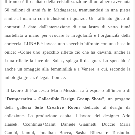
Il tronco è il risultato della cristallizzazione di un albero avvenuta
60 milioni di anni fa in Madagascar, tramutandosi in una pietra
simile al marmo con inclusioni di quarzo. Un raffinato gioco di
contrasti è dato dall'intersezione di una lastra di vetro fumé
martellata a mano per evocare le irregolarità e l’organicità della
corteccia. LUNAE è invece uno specchio bifronte con una base in
onice: «Come uno specchio riflette ciò che ha davanti, anche la
Luna riflette la luce del Sole», spiega il designer. Lo specchio è
anche un omaggio alla femminilità e a Venere, a cui, secondo la
mitologia greca, è legata l’onice.
Il lavoro di Francesco Maria Messina sarà esposto all’interno di
“
Demøcratica - Collectible Design Group Show
”, un progetto
della galleria
Sølo Creative Room
dedicato al design da
collezione. La produzione ospita il lavoro dei designer Arlo
Haisek, Ccontinua+Mamt, Daniele Giannetti, Duccio Maria
Gambi, Iammi, Jonathan Bocca, Sasha Ribera e Tipstudio.