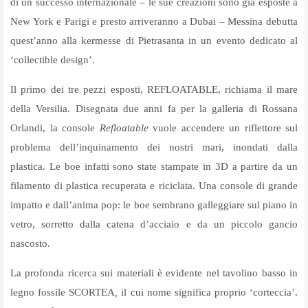
di un successo internazionale – le sue creazioni sono già esposte a
New York e Parigi e presto arriveranno a Dubai – Messina debutta
quest’anno alla kermesse di Pietrasanta in un evento dedicato al
‘collectible design’.
Il primo dei tre pezzi esposti, REFLOATABLE, richiama il mare
della Versilia. Disegnata due anni fa per la galleria di Rossana
Orlandi, la console
Refloatable
vuole accendere un riflettore sul
problema dell’inquinamento dei nostri mari, inondati dalla
plastica. Le boe infatti sono state stampate in 3D a partire da un
filamento di plastica recuperata e riciclata. Una console di grande
impatto e dall’anima pop: le boe sembrano galleggiare sul piano in
vetro, sorretto dalla catena d’acciaio e da un piccolo gancio
nascosto.
La profonda ricerca sui materiali è evidente nel tavolino basso in
legno fossile SCORTEA
,
il cui nome significa proprio ‘corteccia’.