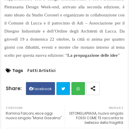
Pietrasanta Design Week-end, arrivato alla seconda edizione, è
stato ideato da Studio Coronel e organizzato in collaborazione con
il Comune di Lucca e il patrocinio di Adi – Associazione per il
Disegno Industriale e dell’Ordine degli Architetti di Lucca. Da
giovedì 19 a domenica 22 ottobre, la città si anima per quattro
giorni con dibattiti, eventi e mostre che ruotano intorno al tema
scelto per questa nuova edizione: “
La propagazione delle idee
”
Tags
Fatti Artistici
Facebook
Twit
Wh
VECCHIA
NUOVA
Romina Falconi, esce oggi
DITONELLAPIAGA, nuovo singolo
ter
ats
nuovo singolo "Maria Gasolina"
FOSSI COME TE racconta la
bellezza della fragilità
ap