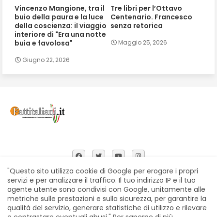
Vincenzo Mangione, tra il
Tre libri per l’Ottavo
buio della paura e la luce
Centenario. Francesco
della coscienza: il viaggio
senza retorica
interiore di "Era una notte
buia e favolosa"
Maggio 25, 2026
Giugno 22, 2026
"Questo sito utilizza cookie di Google per erogare i propri
servizi e per analizzare il traffico. Il tuo indirizzo IP e il tuo
agente utente sono condivisi con Google, unitamente alle
Home
Chi siamo
Contatti
Privacy Policy
metriche sulle prestazioni e sulla sicurezza, per garantire la
Segnalazioni
qualità del servizio, generare statistiche di utilizzo e rilevare