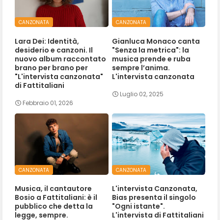
CANZONATA
CANZONATA
Lara Dei: Identità,
Gianluca Monaco canta
desiderio e canzoni. Il
"Senza la metrica": la
nuovo album raccontato
musica prende e ruba
brano per brano per
sempre l’anima.
"L'intervista canzonata"
L'intervista canzonata
di Fattitaliani
Luglio 02, 2025
Febbraio 01, 2026
CANZONATA
CANZONATA
Musica, il cantautore
L'intervista Canzonata,
Bosio a Fattitaliani: è il
Bias presenta il singolo
pubblico che detta la
"Ogni istante".
legge, sempre.
L'intervista di Fattitaliani