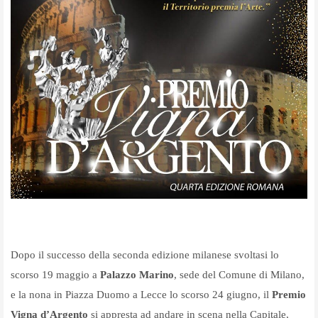
Dopo il successo della seconda edizione milanese svoltasi lo
scorso 19 maggio a
Palazzo Marino
, sede del Comune di Milano,
e la nona in Piazza Duomo a Lecce lo scorso 24 giugno, il
Premio
Vigna d’Argento
si appresta ad andare in scena nella Capitale,