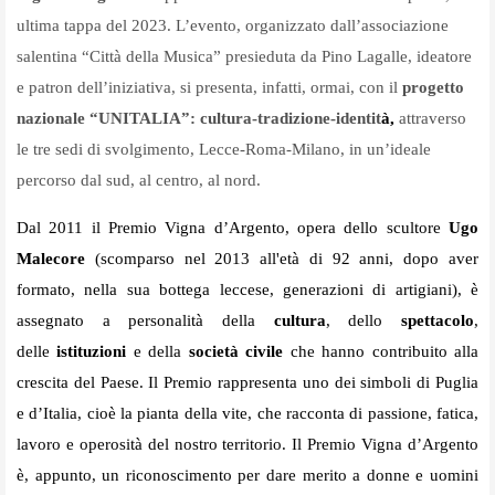
ultima tappa del 2023.
L’evento, organizzato dall’associazione
salentina “Città della Musica” presieduta da Pino Lagalle, ideatore
e patron dell’iniziativa, si presenta, infatti, ormai, con il
progetto
nazionale
“UNITALIA”: cultura-tradizione-identit
à,
attraverso
le tre sedi di svolgimento, Lecce-Roma-Milano, in un’ideale
percorso dal sud, al centro, al nord.
Dal 2011 il Premio Vigna d’Argento, opera dello scultore
Ugo
Malecore
(scomparso nel 2013 all'et
à
di 92 anni, dopo aver
formato, nella sua bottega leccese, generazioni di artigiani), è
assegnato a personalit
à
della
cultura
, dello
spettacolo
,
delle
istituzioni
e della
societ
à
civile
che hanno contribuito alla
crescita del Paese. Il Premio rappresenta uno dei simboli di Puglia
e d’Italia, cioè la pianta della vite, che racconta di passione, fatica,
lavoro e operosità del nostro territorio. Il Premio Vigna d’Argento
è, appunto, un riconoscimento per dare merito a donne e uomini