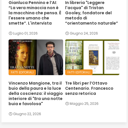
Gianluca Pennino e l’AI:
In libreria "Leggere
“La vera minaccia non è
l'acqua" di Tristan
la macchina che pensa. È
Gooley, fondatore del
l'essere umano che
metodo di
smette”. L'intervista
“orientamento naturale”
Luglio 01, 2026
Giugno 24, 2026
FATTI EDITORIALI
FATTI EDITORIALI
Vincenzo Mangione, tra il
Tre libri per l’Ottavo
buio della paura e la luce
Centenario. Francesco
della coscienza: il viaggio
senza retorica
interiore di "Era una notte
buia e favolosa"
Maggio 25, 2026
Giugno 22, 2026