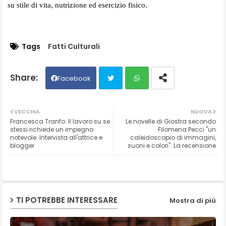
su stile di vita, nutrizione ed esercizio fisico.
Tags
Fatti Culturali
Facebook
Twit
Wh
VECCHIA
NUOVA
Francesca Tranfo: Il lavoro su se
Le novelle di Giostra secondo
ter
ats
stessi richiede un impegno
Filomena Pecci "un
notevole. Intervista all'attrice e
caleidoscopio di immagini,
blogger
suoni e colori". La recensione
ap
p
TI POTREBBE INTERESSARE
Mostra di più