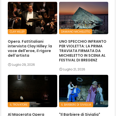
CLAY HILLEY
DAMIANO MICHIELETTO
Opera. Fattitaliani
UNO SPECCHIO INFRANTO
intervista Clay Hilley: la
PER VIOLETTA: LA PRIMA
voce dell'eroe, il rigore
TRAVIATA FIRMATA DA
dell'artista
MICHIELETTO IN SCENA AL
FESTIVAL DI BREGENZ
Luglio 29, 2026
Luglio 21, 2026
IL TROVATORE
IL BARBIERE DI SIVIGLIA
Al Macerata Opera
"Il Barbiere di Siviglia"