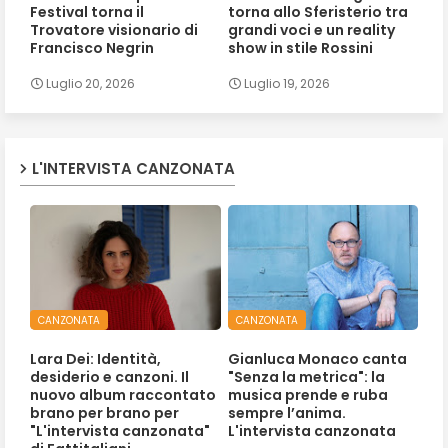
Festival torna il
torna allo Sferisterio tra
Trovatore visionario di
grandi voci e un reality
Francisco Negrin
show in stile Rossini
Luglio 20, 2026
Luglio 19, 2026
L'INTERVISTA CANZONATA
CANZONATA
CANZONATA
Lara Dei: Identità,
Gianluca Monaco canta
desiderio e canzoni. Il
"Senza la metrica": la
nuovo album raccontato
musica prende e ruba
brano per brano per
sempre l’anima.
"L'intervista canzonata"
L'intervista canzonata