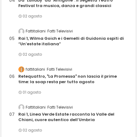
Da "Lullaby" ad "Antigone": il Segesta Teatro
Festival tra musica, danza e grandi classici
02 agosto
Fattitaliani
Fatti Televisivi
Rai 1, Wilma Goich e i Gemelli di Guidonia ospiti di
“Un’estate italiana”
02 agosto
fattitaliani
Fatti Televisivi
Retequattro, "La Promessa" non lascia il prime
time: la soap resta per tutto agosto
01 agosto
Fattitaliani
Fatti Televisivi
Rai 1, Linea Verde Estate racconta la Valle del
Chiani, cuore autentico dell’Umbria
02 agosto