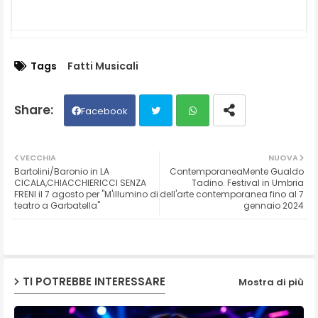
Tags
Fatti Musicali
Facebook
Twit
Wh
VECCHIA
NUOVA
Bartolini/Baronio in LA
ContemporaneaMente Gualdo
ter
ats
CICALA,CHIACCHIERICCI SENZA
Tadino. Festival in Umbria
FRENI il 7 agosto per "M'illumino di
dell'arte contemporanea fino al 7
teatro a Garbatella"
gennaio 2024
ap
p
TI POTREBBE INTERESSARE
Mostra di più