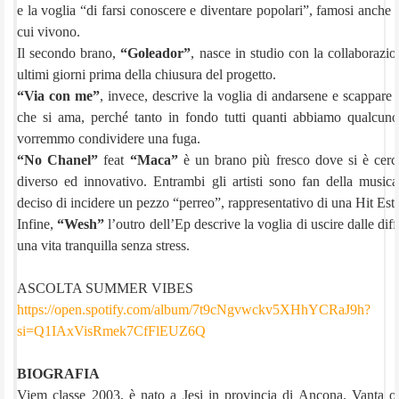
e la voglia “di farsi conoscere e diventare popolari”, famosi anche ol
cui vivono.
Il secondo brano,
“Goleador”
, nasce in studio con la collaborazione
ultimi giorni prima della chiusura del progetto.
“Via con me”
, invece, descrive la voglia di andarsene e scappare 
che si ama, perché tanto in fondo tutti quanti abbiamo qualcun
vorremmo condividere una fuga.
“No Chanel”
feat
“Maca”
è un brano più fresco dove si è cerc
diverso ed innovativo. Entrambi gli artisti sono fan della mus
deciso di incidere un pezzo “perreo”, rappresentativo di una Hit Esti
Infine,
“Wesh”
l’outro dell’Ep descrive la voglia di uscire dalle di
una vita tranquilla senza stress.
ASCOLTA SUMMER VIBES
https://open.spotify.com/
album/7t9cNgvwckv5XHhYCRaJ9h?
si=Q1IAxVisRmek7CfFlEUZ6Q
BIOGRAFIA
Viem classe 2003, è nato a Jesi in provincia di Ancona. Vanta or