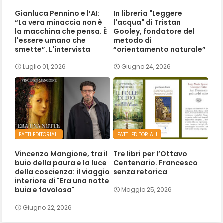
Gianluca Pennino e l’AI:
In libreria "Leggere
“La vera minaccia non è
l'acqua" di Tristan
la macchina che pensa. È
Gooley, fondatore del
l'essere umano che
metodo di
smette”. L'intervista
“orientamento naturale”
Luglio 01, 2026
Giugno 24, 2026
FATTI EDITORIALI
FATTI EDITORIALI
Vincenzo Mangione, tra il
Tre libri per l’Ottavo
buio della paura e la luce
Centenario. Francesco
della coscienza: il viaggio
senza retorica
interiore di "Era una notte
buia e favolosa"
Maggio 25, 2026
Giugno 22, 2026