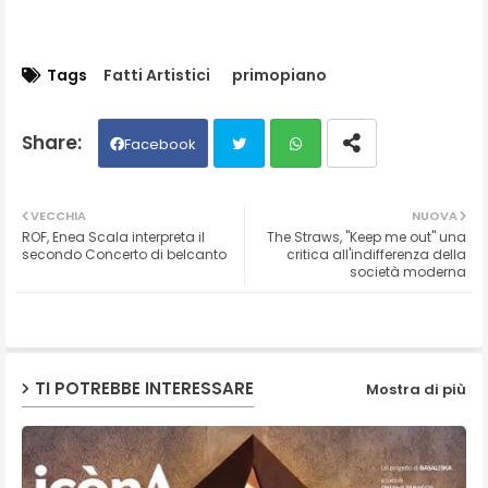
Tags
Fatti Artistici
primopiano
Facebook
Twit
Wh
VECCHIA
NUOVA
ROF, Enea Scala interpreta il
The Straws, "Keep me out" una
ter
ats
secondo Concerto di belcanto
critica all'indifferenza della
società moderna
ap
p
TI POTREBBE INTERESSARE
Mostra di più