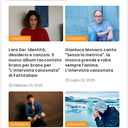
CANZONATA
CANZONATA
Lara Dei: Identità,
Gianluca Monaco canta
desiderio e canzoni. Il
"Senza la metrica": la
nuovo album raccontato
musica prende e ruba
brano per brano per
sempre l’anima.
"L'intervista canzonata"
L'intervista canzonata
di Fattitaliani
Luglio 02, 2025
Febbraio 01, 2026
CANZONATA
CANZONATA