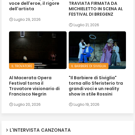
voce dell'eroe, il rigore
TRAVIATA FIRMATA DA
dell'artista
MICHIELETTO IN SCENA AL
FESTIVAL DI BREGENZ
Luglio 29, 2026
Luglio 21, 2026
IL TROVATORE
IL BARBIERE DI SIVIGLIA
Al Macerata Opera
"Il Barbiere di Siviglia"
Festival torna il
torna allo Sferisterio tra
Trovatore visionario di
grandi voci e un reality
Francisco Negrin
show in stile Rossini
Luglio 20, 2026
Luglio 19, 2026
L'INTERVISTA CANZONATA