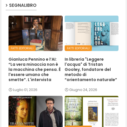
SEGNALIBRO
FATTI EDITORIALI
FATTI EDITORIALI
Gianluca Pennino e l’AI:
In libreria "Leggere
“La vera minaccia non è
l'acqua" di Tristan
la macchina che pensa. È
Gooley, fondatore del
l'essere umano che
metodo di
smette”. L'intervista
“orientamento naturale”
Luglio 01, 2026
Giugno 24, 2026