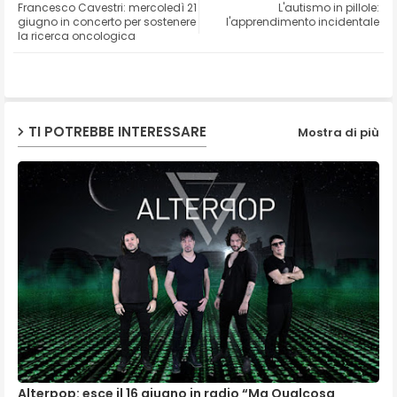
Francesco Cavestri: mercoledì 21
L'autismo in pillole:
ter
ats
giugno in concerto per sostenere
l'apprendimento incidentale
la ricerca oncologica
ap
p
TI POTREBBE INTERESSARE
Mostra di più
Alterpop: esce il 16 giugno in radio “Ma Qualcosa