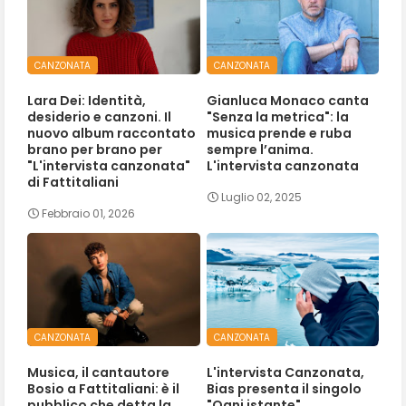
CANZONATA
CANZONATA
Lara Dei: Identità,
Gianluca Monaco canta
desiderio e canzoni. Il
"Senza la metrica": la
nuovo album raccontato
musica prende e ruba
brano per brano per
sempre l’anima.
"L'intervista canzonata"
L'intervista canzonata
di Fattitaliani
Luglio 02, 2025
Febbraio 01, 2026
CANZONATA
CANZONATA
Musica, il cantautore
L'intervista Canzonata,
Bosio a Fattitaliani: è il
Bias presenta il singolo
pubblico che detta la
"Ogni istante".