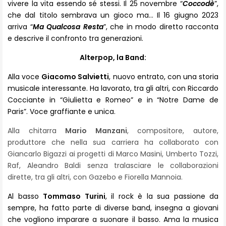
vivere la vita essendo sé stessi. Il 25 novembre “
Coccodè
”,
che dal titolo sembrava un gioco ma… Il 16 giugno 2023
arriva “
Ma Qualcosa Resta
”, che in modo diretto racconta
e descrive il confronto tra generazioni.
Alterpop, la Band:
Alla voce
Giacomo Salvietti
, nuovo entrato, con una storia
musicale interessante. Ha lavorato, tra gli altri, con Riccardo
Cocciante in “Giulietta e Romeo” e in “Notre Dame de
Paris”. Voce graffiante e unica.
Alla chitarra
Mario Manzani
, compositore, autore,
produttore che nella sua carriera ha collaborato con
Giancarlo Bigazzi ai progetti di Marco Masini, Umberto Tozzi,
Raf, Aleandro Baldi senza tralasciare le collaborazioni
dirette, tra gli altri, con Gazebo e Fiorella Mannoia.
Al basso
Tommaso Turini
, il rock è la sua passione da
sempre, ha fatto parte di diverse band, insegna a giovani
che vogliono imparare a suonare il basso. Ama la musica