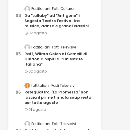
Fattitaliani
Fatti Culturali
Da "Lullaby" ad "Antigone": il
Segesta Teatro Festival tra
musica, danza e grandi classici
02 agosto
Fattitaliani
Fatti Televisivi
Rai 1, Wilma Goich e i Gemelli di
Guidonia ospiti di “Un’estate
italiana”
02 agosto
fattitaliani
Fatti Televisivi
Retequattro, "La Promessa" non
lascia il prime time: la soap resta
per tutto agosto
01 agosto
Fattitaliani
Fatti Televisivi