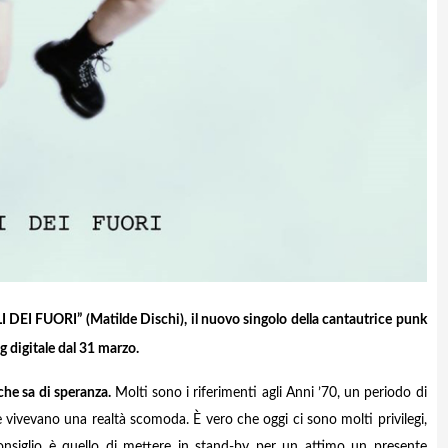
LI DEI FUORI” (Matilde Dischi), il nuovo singolo della cantautrice punk
 digitale dal 31 marzo.
he sa di speranza.
Molti sono i riferimenti agli Anni ’70, un periodo di
e vivevano una realtà scomoda. È vero che oggi ci sono molti privilegi,
consiglio è quello di mettere in stand-by per un attimo un presente