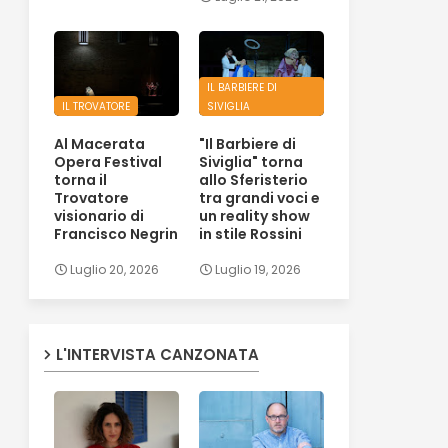
IL BARBIERE DI
IL TROVATORE
SIVIGLIA
Al Macerata
"Il Barbiere di
Opera Festival
Siviglia" torna
torna il
allo Sferisterio
Trovatore
tra grandi voci e
visionario di
un reality show
Francisco Negrin
in stile Rossini
Luglio 20, 2026
Luglio 19, 2026
L'INTERVISTA CANZONATA