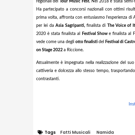
regionali del
Tour Music Fest.
Nel 2018 è stata semi-f
Ha partecipato a concorsi nazionali con ottimi risult
prima volta, affronta con entusiasmo l’esperienza di
per lei da
Asia Sagripanti,
finalista di
The Voice of I
2020 è stata finalista al
Festival Show
e finalista al 
vede come una degli
otto finalisti
del
Festival di Cas
on Stage 2022
a Riccione
.
Attualmente è impegnata nella realizzazione del su
cattiveria e dolcezza allo stesso tempo, trasportandov
contrastanti.
Ins
Tags
Fatti Musicali
Namida