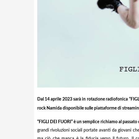
Dal 14 aprile 2023 sarà in rotazione radiofonica “FIG
rock Namida disponibile sulle piattaforme di streaming
“FIGLI DEI FUORI” è
un semplice richiamo al passato c
grandi rivoluzioni sociali portate avanti da giovani ch
ma ciò che manca è la fiducia verso il futuro. Il 