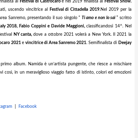
inalista al
Festival di Castrocaro
e nel 2019 finalista al
Festival Show.
ati, uscendo vincitrice al
Festival di Cittadella 2019
.Nel 2019 per la
 Area Sanremo, presentando il suo singolo “
Ti amo e non lo sai
” scritto
taly 2018, Fabio Coppini e Davide Maggioni,
classificandosi 14^. Nel
Festival
NY canta,
dove a ottobre 2021 volerà a New York. Il 2021 la
trocaro 2021
e
vincitrice di Area Sanremo 2021
. Semifinalista di
Deejay
o primo album. Namida è un’artista pungente, che riesce a mischiare
i così, in un meraviglioso viaggio fatto di istinto, colori ed emozioni
tagram
|
Facebook