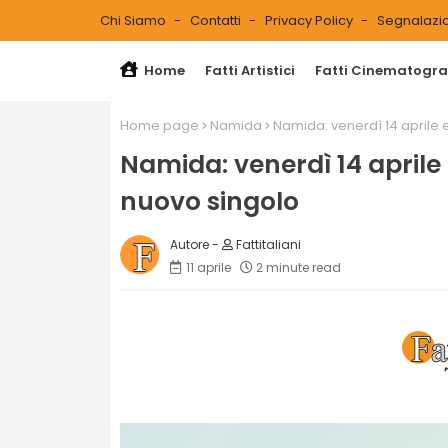
Chi Siamo
Contatti
Privacy Policy
Segnalazio
Home
Fatti Artistici
Fatti Cinematograf
Home page
Namida
Namida: venerdì 14 aprile es
Namida: venerdì 14 aprile es
nuovo singolo
Fattitaliani
11 aprile
2 minute read