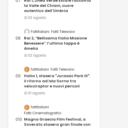
Rai 1, Linea Verde Estate racconta
la Valle del Chiani, cuore
autentico dell’Umbria
02 agosto
Fattitaliani
Fatti Televisivi
Rai 2, “Bellissima Italia Missione
Benessere”: l’ultima tappa è
Amelia
02 agosto
fattitaliani
Fatti Televisivi
Italia 1, stasera "Jurassic Park III":
il ritorno ad Isla Sorna tra
velociraptor e nuovi pericoli
01 agosto
fattitaliani
Fatti Cinematografici
Magna Graecia Film Festival, a
Soverato stasera gran finale con