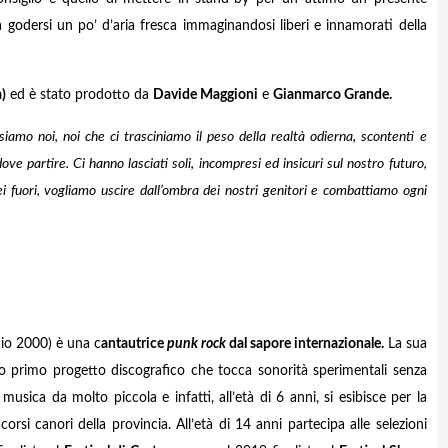
odersi un po’ d’aria fresca immaginandosi liberi e innamorati della
)
ed è stato prodotto da
Davide Maggioni
e
Gianmarco Grande.
iamo noi, noi che ci trasciniamo il peso della realtà odierna, scontenti e
e partire. Ci hanno lasciati soli, incompresi ed insicuri sul nostro futuro,
ei fuori, vogliamo uscire dall’ombra dei nostri genitori e combattiamo ogni
io 2000) è una c
antautrice
punk rock
dal sapore internazionale.
La sua
uo primo progetto discografico che tocca sonorità sperimentali senza
 musica da molto piccola e infatti, all’età di 6 anni, si esibisce per la
si canori della provincia. All’età di 14 anni partecipa alle selezioni