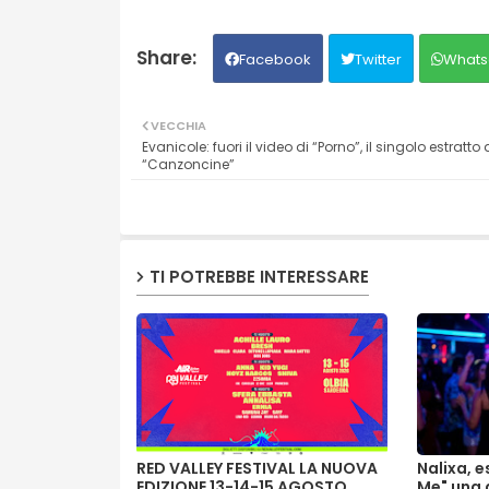
Facebook
Twitter
Whats
VECCHIA
Evanicole: fuori il video di “Porno”, il singolo estratto 
“Canzoncine”
TI POTREBBE INTERESSARE
RED VALLEY FESTIVAL LA NUOVA
Nalixa, e
EDIZIONE 13-14-15 AGOSTO
Me" una 