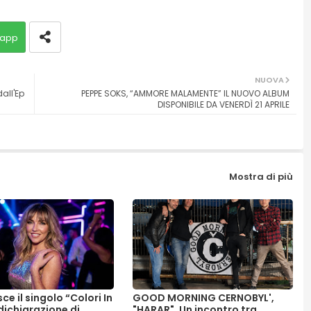
app
NUOVA
dall'Ep
PEPPE SOKS, “AMMORE MALAMENTE” IL NUOVO ALBUM
DISPONIBILE DA VENERDÌ 21 APRILE
Mostra di più
sce il singolo “Colori In
GOOD MORNING CERNOBYL',
dichiarazione di
"HARAR". Un incontro tra