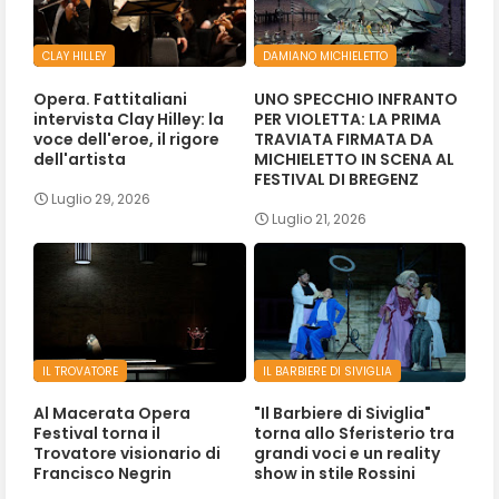
CLAY HILLEY
DAMIANO MICHIELETTO
Opera. Fattitaliani
UNO SPECCHIO INFRANTO
intervista Clay Hilley: la
PER VIOLETTA: LA PRIMA
voce dell'eroe, il rigore
TRAVIATA FIRMATA DA
dell'artista
MICHIELETTO IN SCENA AL
FESTIVAL DI BREGENZ
Luglio 29, 2026
Luglio 21, 2026
IL TROVATORE
IL BARBIERE DI SIVIGLIA
Al Macerata Opera
"Il Barbiere di Siviglia"
Festival torna il
torna allo Sferisterio tra
Trovatore visionario di
grandi voci e un reality
Francisco Negrin
show in stile Rossini