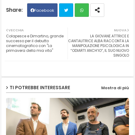
Facebook
Twit
Wh
VECCHIA
NUOVA
Colapesce e Dimartino, grande
LA GIOVANE ATTRICE E
ter
ats
successo per il debutto
CANTAUTRICE ALBA RACCONTA LA
cinematografico con "La
MANIPOLAZIONE PSICOLOGICA IN
primavera della mia vita"
“ODIARTI ANCH’IO”, IL SUO NUOVO
ap
SINGOLO
p
TI POTREBBE INTERESSARE
Mostra di più