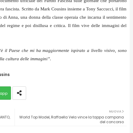
umento ufficiale del Partito Fascista sulle giornate che portarono
ra fascista. Scritto da Mark Cousins insieme a Tony Saccucci, il film
o di Anna, una donna della classe operaia che incarna il sentimento
el regime e poi disillusa e critica. Il film vive delle immagini del
“è il Paese che mi ha maggiormente ispirato a livello visivo, sono
ulla cultura delle immagini”
.
sins
app
NUOVA
ANTO,
World Top Model, Raffaella Vela vince la tappa campana
del concorso