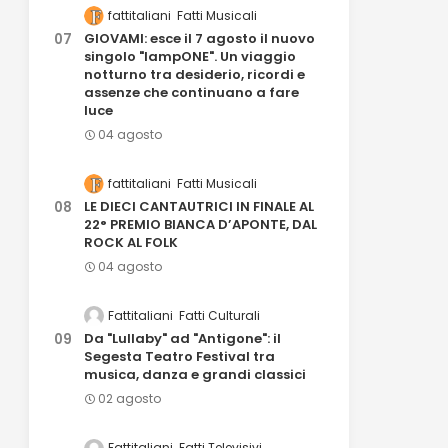
fattitaliani
Fatti Musicali
GIOVAMI: esce il 7 agosto il nuovo
singolo "lampONE". Un viaggio
notturno tra desiderio, ricordi e
assenze che continuano a fare
luce
04 agosto
fattitaliani
Fatti Musicali
LE DIECI CANTAUTRICI IN FINALE AL
22° PREMIO BIANCA D’APONTE, DAL
ROCK AL FOLK
04 agosto
Fattitaliani
Fatti Culturali
Da "Lullaby" ad "Antigone": il
Segesta Teatro Festival tra
musica, danza e grandi classici
02 agosto
Fattitaliani
Fatti Televisivi