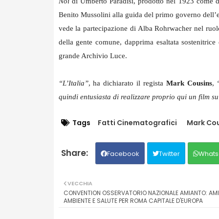
Noi
di Umberto Paradisi, prodotto nel 1923 come doc
Benito Mussolini alla guida del primo governo dell’e
vede la partecipazione di Alba Rohrwacher nel ruol
della gente comune, dapprima esaltata sostenitrice d
grande Archivio Luce.
“L’Italia”
, ha dichiarato il regista
Mark Cousins
,
quindi entusiasta di realizzare proprio qui un film s
Tags
Fatti Cinematografici
Mark Cou
Facebook
Twitter
Whats
VECCHIA
CONVENTION OSSERVATORIO NAZIONALE AMIANTO: AMI
AMBIENTE E SALUTE PER ROMA CAPITALE D'EUROPA