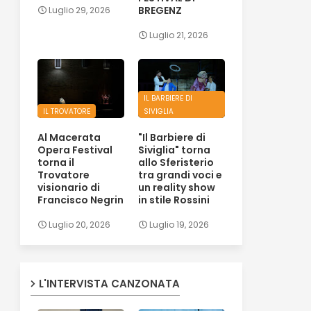
BREGENZ
Luglio 29, 2026
Luglio 21, 2026
IL BARBIERE DI
IL TROVATORE
SIVIGLIA
Al Macerata
"Il Barbiere di
Opera Festival
Siviglia" torna
torna il
allo Sferisterio
Trovatore
tra grandi voci e
visionario di
un reality show
Francisco Negrin
in stile Rossini
Luglio 20, 2026
Luglio 19, 2026
L'INTERVISTA CANZONATA