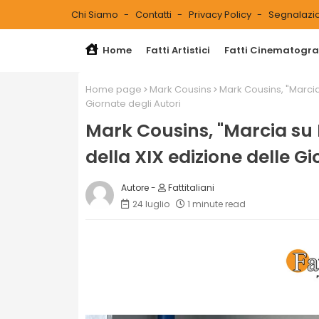
Chi Siamo
Contatti
Privacy Policy
Segnalazio
Home
Fatti Artistici
Fatti Cinematograf
Home page
Mark Cousins
Mark Cousins, "Marcia
Giornate degli Autori
Mark Cousins, "Marcia su
della XIX edizione delle Gi
Fattitaliani
24 luglio
1 minute read