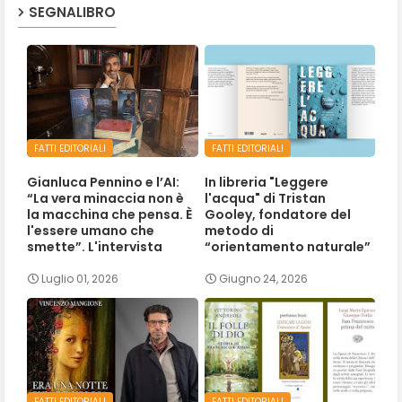
SEGNALIBRO
FATTI EDITORIALI
FATTI EDITORIALI
Gianluca Pennino e l’AI:
In libreria "Leggere
“La vera minaccia non è
l'acqua" di Tristan
la macchina che pensa. È
Gooley, fondatore del
l'essere umano che
metodo di
smette”. L'intervista
“orientamento naturale”
Luglio 01, 2026
Giugno 24, 2026
FATTI EDITORIALI
FATTI EDITORIALI