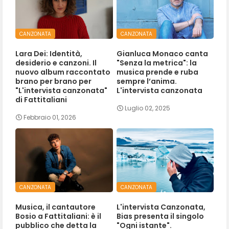
CANZONATA
CANZONATA
Lara Dei: Identità,
Gianluca Monaco canta
desiderio e canzoni. Il
"Senza la metrica": la
nuovo album raccontato
musica prende e ruba
brano per brano per
sempre l’anima.
"L'intervista canzonata"
L'intervista canzonata
di Fattitaliani
Luglio 02, 2025
Febbraio 01, 2026
CANZONATA
CANZONATA
Musica, il cantautore
L'intervista Canzonata,
Bosio a Fattitaliani: è il
Bias presenta il singolo
pubblico che detta la
"Ogni istante".