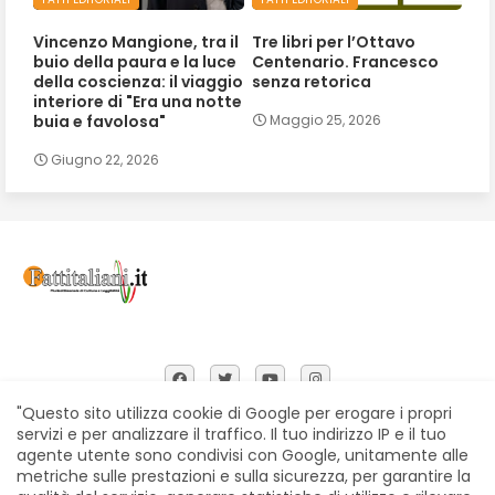
Vincenzo Mangione, tra il
Tre libri per l’Ottavo
buio della paura e la luce
Centenario. Francesco
della coscienza: il viaggio
senza retorica
interiore di "Era una notte
buia e favolosa"
Maggio 25, 2026
Giugno 22, 2026
"Questo sito utilizza cookie di Google per erogare i propri
servizi e per analizzare il traffico. Il tuo indirizzo IP e il tuo
agente utente sono condivisi con Google, unitamente alle
Home
Chi siamo
Contatti
Privacy Policy
metriche sulle prestazioni e sulla sicurezza, per garantire la
Segnalazioni