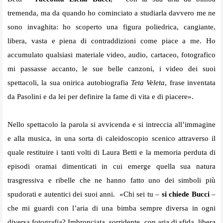
tremenda, ma da quando ho cominciato a studiarla davvero me ne
sono invaghita: ho scoperto una figura poliedrica, cangiante,
libera, vasta e piena di contraddizioni come piace a me. Ho
accumulato qualsiasi materiale video, audio, cartaceo, fotografico
mi passasse accanto, le sue belle canzoni, i video dei suoi
spettacoli, la sua onirica autobiografia
Teta Veleta
, frase inventata
da Pasolini e da lei per definire la fame di vita e di piacere».
Nello spettacolo la parola si avvicenda e si intreccia all’immagine
e alla musica, in una sorta di caleidoscopio scenico attraverso il
quale restituire i tanti volti di Laura Betti e la memoria perduta
di
episodi oramai dimenticati in cui emerge quella sua natura
trasgressiva e ribelle che ne hanno fatto uno dei simboli più
spudorati e autentici dei suoi anni.
«Chi sei tu –
si chiede Bucci
–
che mi guardi con l’aria di una bimba sempre diversa in ogni
diversa fotografia? Imbronciata, sorridente, con aria di sfida, libera