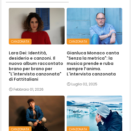
CANZONATA
CANZONATA
Lara Dei: Identità,
Gianluca Monaco canta
desiderio e canzoni. Il
"Senza la metrica": la
nuovo album raccontato
musica prende e ruba
brano per brano per
sempre l’anima.
"L'intervista canzonata"
L'intervista canzonata
di Fattitaliani
Luglio 02, 2025
Febbraio 01, 2026
CANZONATA
CANZONATA