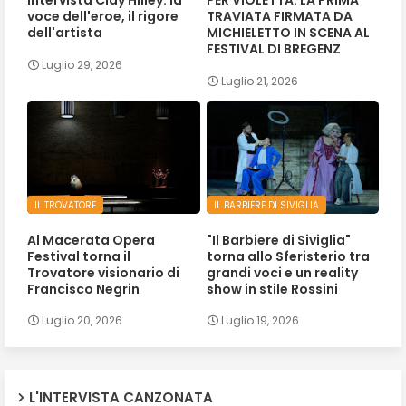
intervista Clay Hilley: la
PER VIOLETTA: LA PRIMA
voce dell'eroe, il rigore
TRAVIATA FIRMATA DA
dell'artista
MICHIELETTO IN SCENA AL
FESTIVAL DI BREGENZ
Luglio 29, 2026
Luglio 21, 2026
IL TROVATORE
IL BARBIERE DI SIVIGLIA
Al Macerata Opera
"Il Barbiere di Siviglia"
Festival torna il
torna allo Sferisterio tra
Trovatore visionario di
grandi voci e un reality
Francisco Negrin
show in stile Rossini
Luglio 20, 2026
Luglio 19, 2026
L'INTERVISTA CANZONATA