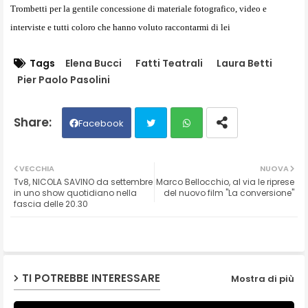
Trombetti per la gentile concessione di materiale fotografico, video e
interviste e tutti coloro che hanno voluto raccontarmi di lei
Tags
Elena Bucci
Fatti Teatrali
Laura Betti
Pier Paolo Pasolini
Facebook
Twit
Wh
VECCHIA
NUOVA
Tv8, NICOLA SAVINO da settembre
Marco Bellocchio, al via le riprese
ter
ats
in uno show quotidiano nella
del nuovo film "La conversione"
fascia delle 20.30
ap
p
TI POTREBBE INTERESSARE
Mostra di più