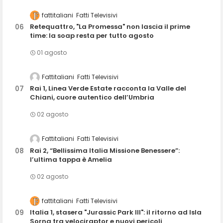
fattitaliani
Fatti Televisivi
Retequattro, "La Promessa" non lascia il prime
time: la soap resta per tutto agosto
01 agosto
Fattitaliani
Fatti Televisivi
Rai 1, Linea Verde Estate racconta la Valle del
Chiani, cuore autentico dell’Umbria
02 agosto
Fattitaliani
Fatti Televisivi
Rai 2, “Bellissima Italia Missione Benessere”:
l’ultima tappa è Amelia
02 agosto
fattitaliani
Fatti Televisivi
Italia 1, stasera "Jurassic Park III": il ritorno ad Isla
Sorna tra velociraptor e nuovi pericoli