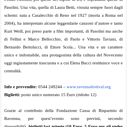
Pasolini. Una vita, quella di Laura Betti, vissuta sempre fuori dagli
schemi: nata a Casalecchio di Reno nel 1927 (morta a Roma nel
2004), ha interpretato alcune leggendarie canzoni d’autore e tanto
Kurt Weill, poi preso parte a film importanti, di Pasolini ma anche
di Fellini e Marco Bellocchio, di Paolo e Vittorio Taviani, di
Bernardo Bertolucci, di Ettore Scola... Una vita e un carattere
unico e indomabile, una protagonista della cultura del Novecento
oggi ingiustamente trascurata e a cui Elena Bucci restituisce voce e
centralità.
Info e prevendite:
0544 249244 –
www.ravennafestival.org
Biglietti:
posto unico numerato 15 Euro (ridotto 12)
Grazie al contributo della Fondazione Cassa di Risparmio di
Ravenna, per quest’evento sono previsti, secondo
disponibilità,
biglietti last minute (10 Euro, 5 Euro per gli under