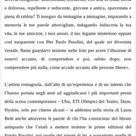
e dolorosa, repellente e seducente, giovane e antica, spaventata e
piena di rabbia? Ti inseguo da immagine a immagine, imparando a
memoria le tue parole attorcigliate, indagando indiscreta la tua
vita, le tue amicizie, i tuoi amori, il tuo legame misterioso eppure
così trasparente con Pier Paolo Pasolini, del quale sei diventata
vestale. Basta guardarvi insieme nelle foto per avere l’illusione di
esservi accanto, di comprendere e poi, subito dopo, non
comprendere più nulla, come accade accanto alle persone libere».
L’artista romagnola, dall’alto di un’esperienza e di un talento che
l’hanno portata negli anni ad aggiudicarsi i più importanti premi
della scena contemporanea – Ubu, ETI Olimpici del Teatro, Duse,
Hystrio, solo per citarne alcuni – si addentra nella storia di Laura
Betti anche attraverso le parole di chi l’ha conosciuta: del libraio
antiquario che l’aiutò a mettere insieme le prime edizioni del
Fondo Pasolini, poi quelle del nipote di lei, e soprattutto quelle di