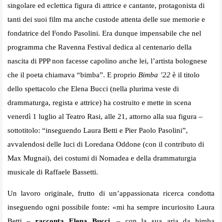
singolare ed eclettica figura di attrice e cantante, protagonista di
tanti dei suoi film ma anche custode attenta delle sue memorie e
fondatrice del Fondo Pasolini.
Era dunque impensabile che nel
programma che Ravenna Festival dedica al centenario della
nascita di PPP non facesse capolino anche lei, l’artista bolognese
che il poeta chiamava “bimba”. E proprio
Bimba ’22
è il titolo
dello spettacolo che Elena Bucci (nella plurima veste di
drammaturga, regista e attrice) ha costruito e mette in scena
venerdì 1 luglio al Teatro Rasi, alle 21, attorno alla sua figura –
sottotitolo: “inseguendo Laura Betti e Pier Paolo Pasolini”,
avvalendosi delle luci di Loredana Oddone (con il contributo di
Max Mugnai), dei costumi di Nomadea e della drammaturgia
musicale di Raffaele Bassetti.
Un lavoro originale, frutto di un’appassionata ricerca condotta
inseguendo ogni possibile fonte: «mi ha sempre incuriosito Laura
Betti –
racconta Elena Bucci
, – con la sua aria da bimba