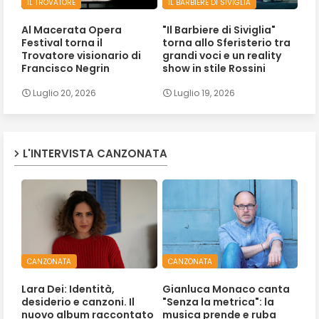
IL TROVATORE
IL BARBIERE DI SIVIGLIA
Al Macerata Opera
"Il Barbiere di Siviglia"
Festival torna il
torna allo Sferisterio tra
Trovatore visionario di
grandi voci e un reality
Francisco Negrin
show in stile Rossini
Luglio 20, 2026
Luglio 19, 2026
L'INTERVISTA CANZONATA
CANZONATA
CANZONATA
Lara Dei: Identità,
Gianluca Monaco canta
desiderio e canzoni. Il
"Senza la metrica": la
nuovo album raccontato
musica prende e ruba