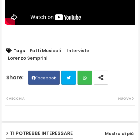
Tags
Fatti Musicali
Interviste
Lorenzo Semprini
Facebook
Twit
Wh
VECCHIA
NUOVA
ter
ats
ap
TI POTREBBE INTERESSARE
Mostra di più
p