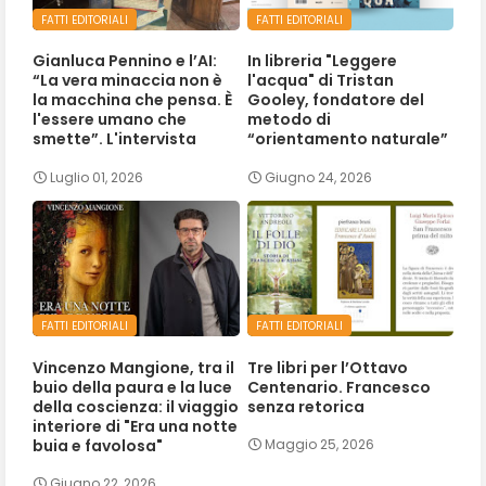
FATTI EDITORIALI
FATTI EDITORIALI
Gianluca Pennino e l’AI:
In libreria "Leggere
“La vera minaccia non è
l'acqua" di Tristan
la macchina che pensa. È
Gooley, fondatore del
l'essere umano che
metodo di
smette”. L'intervista
“orientamento naturale”
Luglio 01, 2026
Giugno 24, 2026
FATTI EDITORIALI
FATTI EDITORIALI
Vincenzo Mangione, tra il
Tre libri per l’Ottavo
buio della paura e la luce
Centenario. Francesco
della coscienza: il viaggio
senza retorica
interiore di "Era una notte
buia e favolosa"
Maggio 25, 2026
Giugno 22, 2026