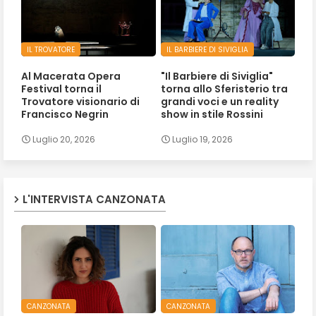
IL TROVATORE
IL BARBIERE DI SIVIGLIA
Al Macerata Opera
"Il Barbiere di Siviglia"
Festival torna il
torna allo Sferisterio tra
Trovatore visionario di
grandi voci e un reality
Francisco Negrin
show in stile Rossini
Luglio 20, 2026
Luglio 19, 2026
L'INTERVISTA CANZONATA
CANZONATA
CANZONATA