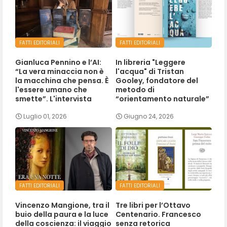
FATTI EDITORIALI
FATTI EDITORIALI
Gianluca Pennino e l’AI:
In libreria "Leggere
“La vera minaccia non è
l'acqua" di Tristan
la macchina che pensa. È
Gooley, fondatore del
l'essere umano che
metodo di
smette”. L'intervista
“orientamento naturale”
Luglio 01, 2026
Giugno 24, 2026
FATTI EDITORIALI
FATTI EDITORIALI
Vincenzo Mangione, tra il
Tre libri per l’Ottavo
buio della paura e la luce
Centenario. Francesco
della coscienza: il viaggio
senza retorica