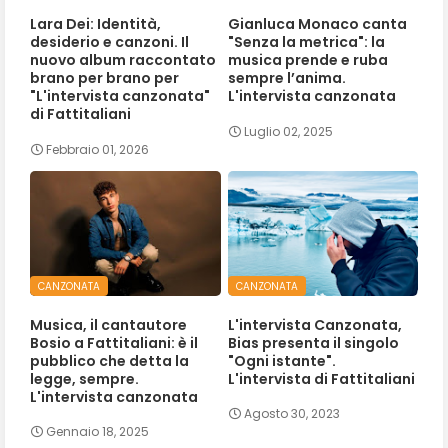
Lara Dei: Identità,
Gianluca Monaco canta
desiderio e canzoni. Il
"Senza la metrica": la
nuovo album raccontato
musica prende e ruba
brano per brano per
sempre l’anima.
"L'intervista canzonata"
L'intervista canzonata
di Fattitaliani
Luglio 02, 2025
Febbraio 01, 2026
CANZONATA
CANZONATA
Musica, il cantautore
L'intervista Canzonata,
Bosio a Fattitaliani: è il
Bias presenta il singolo
pubblico che detta la
"Ogni istante".
legge, sempre.
L'intervista di Fattitaliani
L'intervista canzonata
Agosto 30, 2023
Gennaio 18, 2025