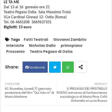
LE TA ME
Dal 13 al 16 gennaio ore 21
Teatro Pegaso Ostia- Sala Massimo Troisi
V.Le Cardinal Ginnasi 12- Ostia (Roma)
Tel. 06 4665208 3669637101
Biglietti: 13 euro
Tags
Fatti Teatrali
Giovanni Zambito
Interviste
Nicholas Gallo
primopiano
Proscenio
Teatro Pegaso di Ostia
Facebook
Twit
Wh
VECCHIA
NUOVA
IIC Bruxelles, lunedì 17 gennaio
IL PRESAGIO DEL PIPISTRELLO
ter
ats
proiezione del film "Qui rido io" di
ROSSO romanzo di fantascienza
Mario Martone
sociologica di Maria Pina Crifò
Antonello e Lucia Russo
ap