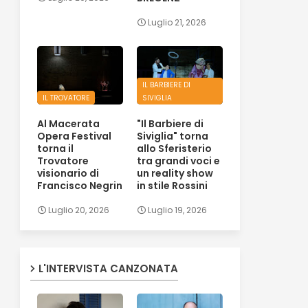
Luglio 21, 2026
IL BARBIERE DI
IL TROVATORE
SIVIGLIA
Al Macerata
"Il Barbiere di
Opera Festival
Siviglia" torna
torna il
allo Sferisterio
Trovatore
tra grandi voci e
visionario di
un reality show
Francisco Negrin
in stile Rossini
Luglio 20, 2026
Luglio 19, 2026
L'INTERVISTA CANZONATA