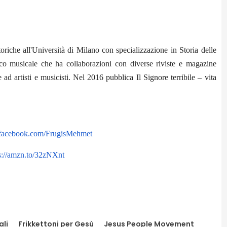
oriche all'Università di Milano con specializzazione in Storia delle
itico musicale che ha collaborazioni con diverse riviste e magazine
te ad artisti e musicisti. Nel 2016 pubblica Il Signore terribile – vita
facebook.com/
FrugisMehmet
s://amzn.to/32zNXnt
ali
Frikkettoni per Gesù
Jesus People Movement