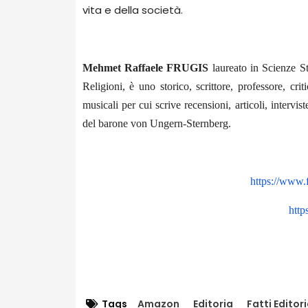
vita e della società.
Mehmet Raffaele FRUGIS
laureato in Scienze St
Religioni, è uno storico, scrittore, professore, cr
musicali per cui scrive recensioni, articoli, intervis
del barone von Ungern-Sternberg.
https://www.
http
Tags
Amazon
Editoria
Fatti Editori