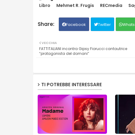
Libro
Mehmet R. Frugis
RECmedia
Sa
Facebook
Twitter
Whats
VECCHIA
FATTITALIANI incontra Gipsy Fiorucci cantautrice
“protagonista del domani”
TI POTREBBE INTERESSARE