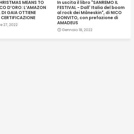
HRISTMAS MEANS TO
In uscita il libro "SANREMO IL
SCO D’ORO: L’AMAZON
FESTIVAL - Dall' Italia del boom
 DI GAIA OTTIENE
al rock dei Måneskin", di NICO
 CERTIFICAZIONE
DONVITO, con prefazione di
AMADEUS
e 27, 2022
Gennaio 18, 2022