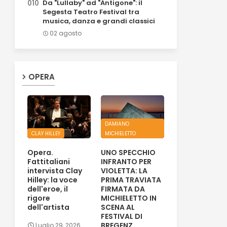
Da "Lullaby" ad "Antigone": il
Segesta Teatro Festival tra
musica, danza e grandi classici
02 agosto
OPERA
DAMIANO
CLAY HILLEY
MICHIELETTO
Opera.
UNO SPECCHIO
Fattitaliani
INFRANTO PER
intervista Clay
VIOLETTA: LA
Hilley: la voce
PRIMA TRAVIATA
dell'eroe, il
FIRMATA DA
rigore
MICHIELETTO IN
dell'artista
SCENA AL
FESTIVAL DI
BREGENZ
Luglio 29, 2026