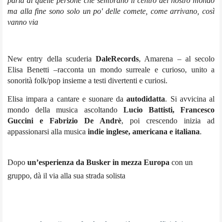
parla di quelle persone che sembrano il centro del nostro mondo
ma alla fine sono solo un po' delle comete, come arrivano, così
vanno via
New entry della scuderia
DaleRecords
, Amarena – al secolo
Elisa Benetti –racconta un mondo surreale e curioso, unito a
sonorità folk/pop insieme a testi divertenti e curiosi.
Elisa impara a cantare e suonare da
autodidatta
. Si avvicina al
mondo della musica ascoltando
Lucio Battisti, Francesco
Guccini e Fabrizio De Andrè
, poi crescendo inizia ad
appassionarsi alla musica
indie inglese, americana e italiana
.
Dopo
un’esperienza da Busker in mezza Europa
con un
gruppo, dà il via alla sua strada solista