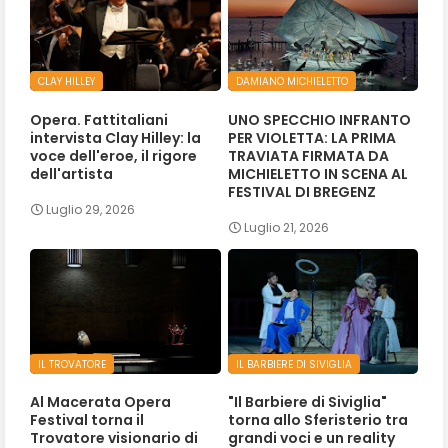
CLAY HILLEY
DAMIANO MICHIELETTO
Opera. Fattitaliani
UNO SPECCHIO INFRANTO
intervista Clay Hilley: la
PER VIOLETTA: LA PRIMA
voce dell'eroe, il rigore
TRAVIATA FIRMATA DA
dell'artista
MICHIELETTO IN SCENA AL
FESTIVAL DI BREGENZ
Luglio 29, 2026
Luglio 21, 2026
IL TROVATORE
IL BARBIERE DI SIVIGLIA
Al Macerata Opera
"Il Barbiere di Siviglia"
Festival torna il
torna allo Sferisterio tra
Trovatore visionario di
grandi voci e un reality