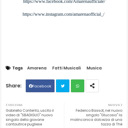
https://www.facebook.com/Amarenaufficiale/
https://www.instagram.com/amarenaofficial_/
Tags
Amarena
Fatti Musicali
Musica
Facebook
Twit
Wh
VECCHIA
NUOVA
Gabriella Contento, uscito il
Federico Bassot, nel nuovo
ter
ats
video di "SBADIGLIO" nuovo
singolo "Glucosio" la
singolo della giovane
malinconica dolcezza di una
cantautrice pugliese
tazza di Thè
ap