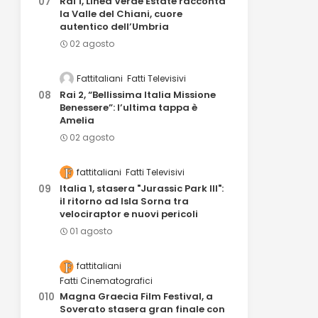
Rai 1, Linea Verde Estate racconta
la Valle del Chiani, cuore
autentico dell’Umbria
02 agosto
Fattitaliani
Fatti Televisivi
Rai 2, “Bellissima Italia Missione
Benessere”: l’ultima tappa è
Amelia
02 agosto
fattitaliani
Fatti Televisivi
Italia 1, stasera "Jurassic Park III":
il ritorno ad Isla Sorna tra
velociraptor e nuovi pericoli
01 agosto
fattitaliani
Fatti Cinematografici
Magna Graecia Film Festival, a
Soverato stasera gran finale con