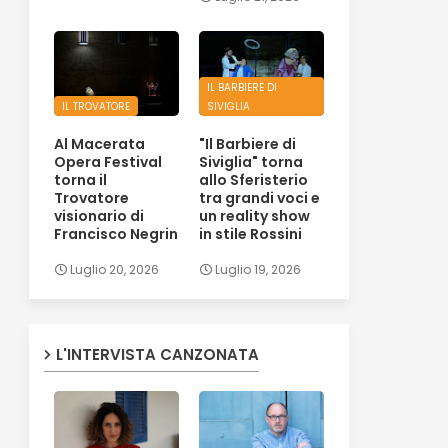
IL BARBIERE DI
IL TROVATORE
SIVIGLIA
Al Macerata
"Il Barbiere di
Opera Festival
Siviglia" torna
torna il
allo Sferisterio
Trovatore
tra grandi voci e
visionario di
un reality show
Francisco Negrin
in stile Rossini
Luglio 20, 2026
Luglio 19, 2026
L'INTERVISTA CANZONATA