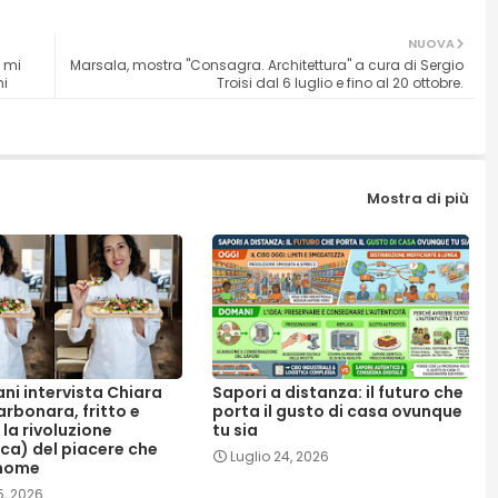
NUOVA
 mi
Marsala, mostra "Consagra. Architettura" a cura di Sergio
ni
Troisi dal 6 luglio e fino al 20 ottobre.
Mostra di più
ani intervista Chiara
Sapori a distanza: il futuro che
rbonara, fritto e
porta il gusto di casa ovunque
 la rivoluzione
tu sia
ica) del piacere che
Luglio 24, 2026
nome
5, 2026