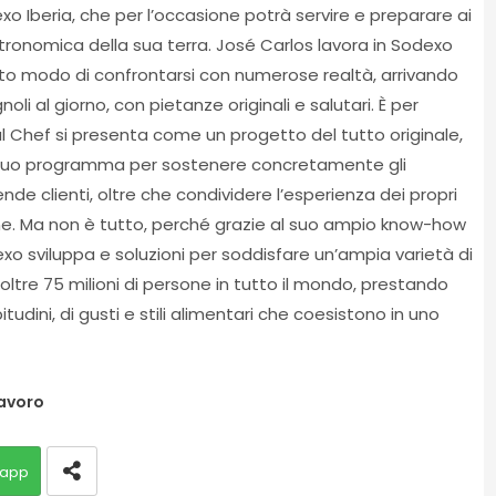
o Iberia, che per l’occasione potrà servire e preparare ai
stronomica della sua terra. José Carlos lavora in Sodexo
uto modo di confrontarsi con numerose realtà, arrivando
noli al giorno, con pietanze originali e salutari. È per
l Chef si presenta come un progetto del tutto originale,
 suo programma per sostenere concretamente gli
de clienti, oltre che condividere l’esperienza dei propri
ione. Ma non è tutto, perché grazie al suo ampio know-how
exo sviluppa e soluzioni per soddisfare un’ampia varietà di
i oltre 75 milioni di persone in tutto il mondo, prestando
tudini, di gusti e stili alimentari che coesistono in uno
avoro
app