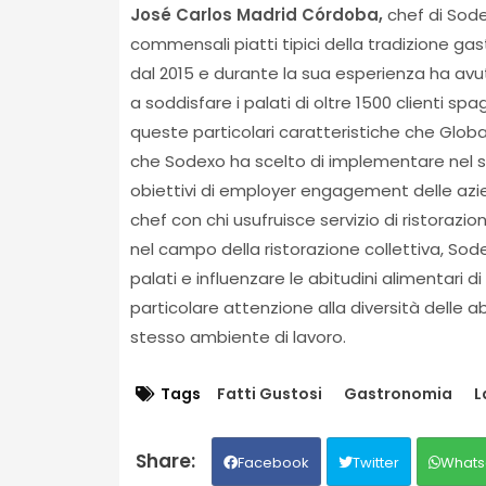
José Carlos Madrid Córdoba,
chef di Sodex
commensali piatti tipici della tradizione ga
dal 2015 e durante la sua esperienza ha av
a soddisfare i palati di oltre 1500 clienti spag
queste particolari caratteristiche che Globa
che Sodexo ha scelto di implementare nel
obiettivi di employer engagement delle azien
chef con chi usufruisce servizio di ristoraz
nel campo della ristorazione collettiva, Sod
palati e influenzare le abitudini alimentari d
particolare attenzione alla diversità delle abi
stesso ambiente di lavoro.
Tags
Fatti Gustosi
Gastronomia
L
Facebook
Twitter
Whats