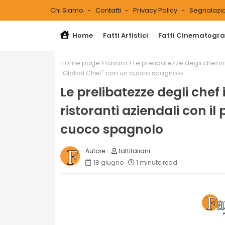
Chi Siamo
Contatti
Privacy Policy
Segnalazio
Home
Fatti Artistici
Fatti Cinematograf
Home page
Lavoro
Le prelibatezze degli chef in
"Global Chef" con un cuoco spagnolo
Le prelibatezze degli chef 
ristoranti aziendali con i
cuoco spagnolo
fattitaliani
18 giugno
1 minute read