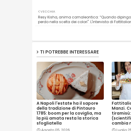
VECCHIA
Resy Kisha, anima camaleontica: “Quando dipingo
perdo nella scelta dei colori". L'intervista di Fattitalia
TI POTREBBE INTERESSARE
A Napoli l'estate ha il sapore
Fattitali
della tradizione di Pintauro
Manzi. Ca
1785: boom per la coviglia, ma
tiramisù:
la più amata resta la storica
(scientif
sfogliatella
cambia 
Agosto 05, 2026
Luglio 2