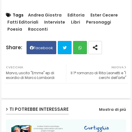
Tags
Andrea Giostra
Editoria
Ester Cecere
Fatti Editoriali
Interviste
Libri
Personaggi
Poesia
Racconti
Facebook
Twit
Wh
VECCHIA
NUOVA
Marvo, uscito "Emme" ep di
Il 1° romanzo di Rita Leonetti e "I
ter
ats
esordio di Marco Lombardi
cerchi dell'arte"
ap
p
TI POTREBBE INTERESSARE
Mostra di più