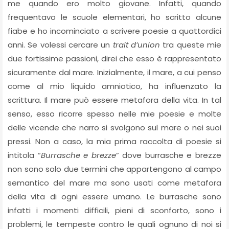
me quando ero molto giovane. Infatti, quando
frequentavo le scuole elementari, ho scritto alcune
fiabe e ho incominciato a scrivere poesie a quattordici
anni. Se volessi cercare un
trait d’union
tra queste mie
due fortissime passioni, direi che esso è rappresentato
sicuramente dal mare. Inizialmente, il mare, a cui penso
come al mio liquido amniotico, ha influenzato la
scrittura. Il mare può essere metafora della vita. In tal
senso, esso ricorre spesso nelle mie poesie e molte
delle vicende che narro si svolgono sul mare o nei suoi
pressi. Non a caso, la mia prima raccolta di poesie si
intitola “
Burrasche e brezze
” dove burrasche e brezze
non sono solo due termini che appartengono al campo
semantico del mare ma sono usati come metafora
della vita di ogni essere umano. Le burrasche sono
infatti i momenti difficili, pieni di sconforto, sono i
problemi, le tempeste contro le quali ognuno di noi si