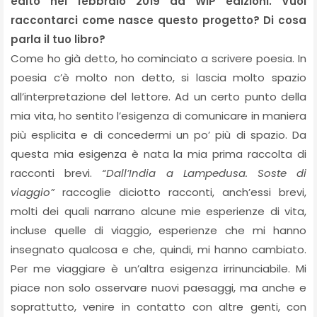
edito nel febbraio 2019 da WIP edizioni. Vuoi
raccontarci come nasce questo progetto? Di cosa
parla il tuo libro?
Come ho già detto, ho cominciato a scrivere poesia. In
poesia c’è molto non detto, si lascia molto spazio
all’interpretazione del lettore. Ad un certo punto della
mia vita, ho sentito l’esigenza di comunicare in maniera
più esplicita e di concedermi un po’ più di spazio. Da
questa mia esigenza è nata la mia prima raccolta di
racconti brevi.
“Dall’India a Lampedusa. Soste di
viaggio”
raccoglie diciotto racconti, anch’essi brevi,
molti dei quali narrano alcune mie esperienze di vita,
incluse quelle di viaggio, esperienze che mi hanno
insegnato qualcosa e che, quindi, mi hanno cambiato.
Per me viaggiare è un’altra esigenza irrinunciabile. Mi
piace non solo osservare nuovi paesaggi, ma anche e
soprattutto, venire in contatto con altre genti, con