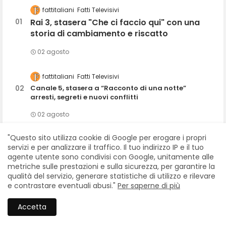
fattitaliani
Fatti Televisivi
Rai 3, stasera "Che ci faccio qui" con una
storia di cambiamento e riscatto
02 agosto
fattitaliani
Fatti Televisivi
Canale 5, stasera a “Racconto di una notte”
arresti, segreti e nuovi conflitti
02 agosto
"Questo sito utilizza cookie di Google per erogare i propri
fattitaliani
Fatti Teatrali
servizi e per analizzare il traffico. Il tuo indirizzo IP e il tuo
TEATRO TOR BELLA MONACA, Gli spettacoli in scena
agente utente sono condivisi con Google, unitamente alle
dal 4 al 9 agosto
metriche sulle prestazioni e sulla sicurezza, per garantire la
qualità del servizio, generare statistiche di utilizzo e rilevare
02 agosto
e contrastare eventuali abusi."
Per saperne di più
Fattitaliani
Fatti Televisivi
Accetta
Canale 5, stasera speciale "Ruota della Fortuna"
per i 70 anni di Gerry Scotti