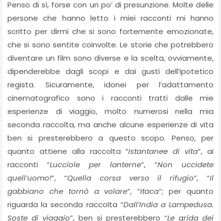
Penso di sì, forse con un po’ di presunzione. Molte delle
persone che hanno letto i miei racconti mi hanno
scritto per dirmi che si sono fortemente emozionate,
che si sono sentite coinvolte. Le storie che potrebbero
diventare un film sono diverse e la scelta, ovviamente,
dipenderebbe dagli scopi e dai gusti dell’ipotetico
regista. Sicuramente, idonei per l’adattamento
cinematografico sono i racconti tratti dalle mie
esperienze di viaggio, molto numerosi nella mia
seconda raccolta, ma anche alcune esperienze di vita
ben si presterebbero a questo scopo. Penso, per
quanto attiene alla raccolta “
Istantanee di vita
”, ai
racconti “
Lucciole per lanterne
”, “
Non uccidete
quell’uomo!
”, “
Quella corsa verso il rifugio
”, “
Il
gabbiano che tornò a volare
”, “
Itaca
”; per quanto
riguarda la seconda raccolta “
Dall’India a Lampedusa.
Soste di viaggio
”, ben si presterebbero “
Le grida dei