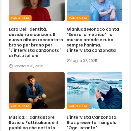
CANZONATA
CANZONATA
Lara Dei: Identità,
Gianluca Monaco canta
desiderio e canzoni. Il
"Senza la metrica": la
nuovo album raccontato
musica prende e ruba
brano per brano per
sempre l’anima.
"L'intervista canzonata"
L'intervista canzonata
di Fattitaliani
Luglio 02, 2025
Febbraio 01, 2026
CANZONATA
CANZONATA
Musica, il cantautore
L'intervista Canzonata,
Bosio a Fattitaliani: è il
Bias presenta il singolo
pubblico che detta la
"Ogni istante".