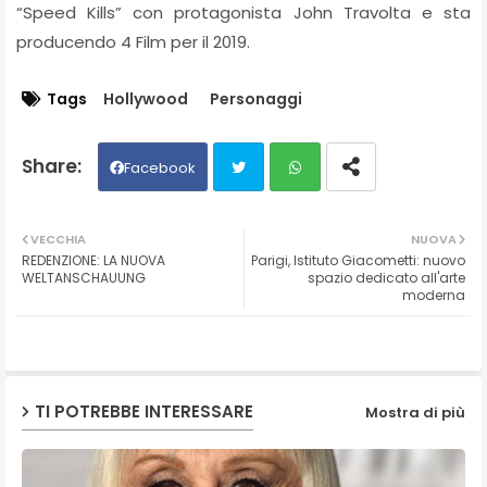
“Speed Kills” con protagonista John Travolta e sta
producendo 4 Film per il 2019.
Tags
Hollywood
Personaggi
Facebook
Twit
Wh
VECCHIA
NUOVA
REDENZIONE: LA NUOVA
Parigi, Istituto Giacometti: nuovo
ter
ats
WELTANSCHAUUNG
spazio dedicato all'arte
moderna
ap
p
TI POTREBBE INTERESSARE
Mostra di più