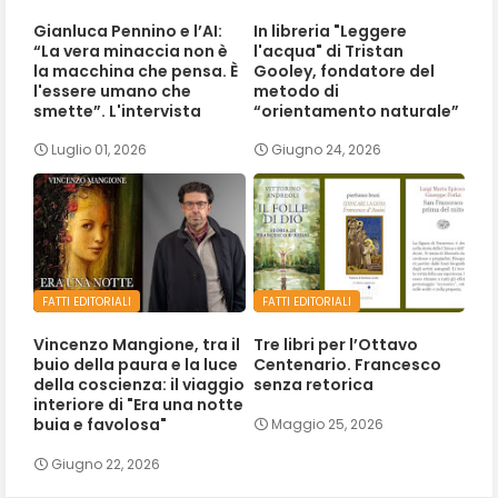
Gianluca Pennino e l’AI:
In libreria "Leggere
“La vera minaccia non è
l'acqua" di Tristan
la macchina che pensa. È
Gooley, fondatore del
l'essere umano che
metodo di
smette”. L'intervista
“orientamento naturale”
Luglio 01, 2026
Giugno 24, 2026
FATTI EDITORIALI
FATTI EDITORIALI
Vincenzo Mangione, tra il
Tre libri per l’Ottavo
buio della paura e la luce
Centenario. Francesco
della coscienza: il viaggio
senza retorica
interiore di "Era una notte
buia e favolosa"
Maggio 25, 2026
Giugno 22, 2026