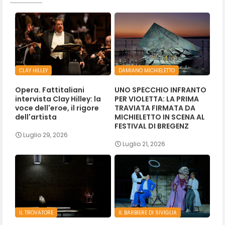
CLAY HILLEY
DAMIANO MICHIELETTO
Opera. Fattitaliani
UNO SPECCHIO INFRANTO
intervista Clay Hilley: la
PER VIOLETTA: LA PRIMA
voce dell'eroe, il rigore
TRAVIATA FIRMATA DA
dell'artista
MICHIELETTO IN SCENA AL
FESTIVAL DI BREGENZ
Luglio 29, 2026
Luglio 21, 2026
IL TROVATORE
IL BARBIERE DI SIVIGLIA