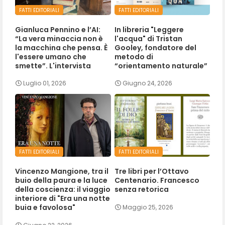
FATTI EDITORIALI
FATTI EDITORIALI
Gianluca Pennino e l’AI:
In libreria "Leggere
“La vera minaccia non è
l'acqua" di Tristan
la macchina che pensa. È
Gooley, fondatore del
l'essere umano che
metodo di
smette”. L'intervista
“orientamento naturale”
Luglio 01, 2026
Giugno 24, 2026
FATTI EDITORIALI
FATTI EDITORIALI
Vincenzo Mangione, tra il
Tre libri per l’Ottavo
buio della paura e la luce
Centenario. Francesco
della coscienza: il viaggio
senza retorica
interiore di "Era una notte
buia e favolosa"
Maggio 25, 2026