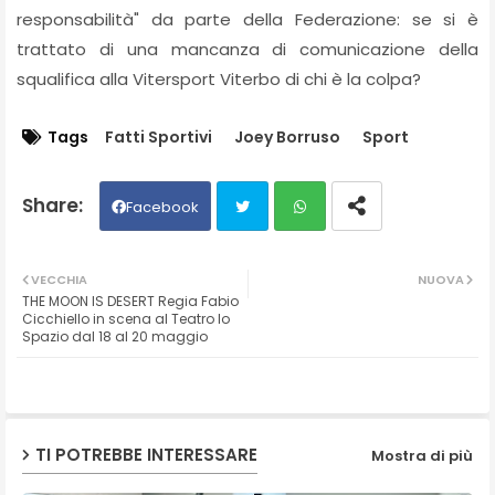
responsabilità" da parte della Federazione: se si è
trattato di una mancanza di comunicazione della
squalifica alla Vitersport Viterbo di chi è la colpa?
Tags
Fatti Sportivi
Joey Borruso
Sport
Facebook
Twit
Wh
VECCHIA
NUOVA
THE MOON IS DESERT Regia Fabio
ter
ats
Cicchiello in scena al Teatro lo
Spazio dal 18 al 20 maggio
ap
p
TI POTREBBE INTERESSARE
Mostra di più