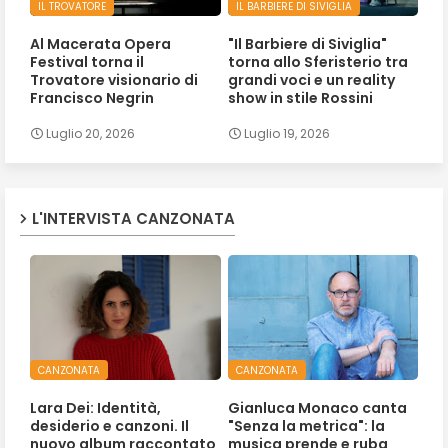
IL TROVATORE
IL BARBIERE DI SIVIGLIA
Al Macerata Opera
"Il Barbiere di Siviglia"
Festival torna il
torna allo Sferisterio tra
Trovatore visionario di
grandi voci e un reality
Francisco Negrin
show in stile Rossini
Luglio 20, 2026
Luglio 19, 2026
L'INTERVISTA CANZONATA
CANZONATA
CANZONATA
Lara Dei: Identità,
Gianluca Monaco canta
desiderio e canzoni. Il
"Senza la metrica": la
nuovo album raccontato
musica prende e ruba