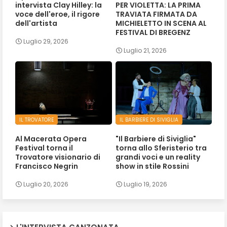
intervista Clay Hilley: la
PER VIOLETTA: LA PRIMA
voce dell'eroe, il rigore
TRAVIATA FIRMATA DA
dell'artista
MICHIELETTO IN SCENA AL
FESTIVAL DI BREGENZ
Luglio 29, 2026
Luglio 21, 2026
IL TROVATORE
IL BARBIERE DI SIVIGLIA
Al Macerata Opera
"Il Barbiere di Siviglia"
Festival torna il
torna allo Sferisterio tra
Trovatore visionario di
grandi voci e un reality
Francisco Negrin
show in stile Rossini
Luglio 20, 2026
Luglio 19, 2026