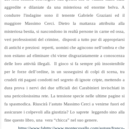
aggredite e dilaniate da una misteriosa ed enorme belva. A
condurre l'indagine sono il tenente Gabriele Graziani ed il
maggiore Massimo Cerci. Dietro la mattanza attribuita alla
misteriosa bestia, si nascondono in realtà persone in carne ed ossa,
veri professionisti del crimine,
disposti a tutto pur di appropriarsi
di antichi e preziosi
reperti, uomini che agiscono nell’ombra e che
non esitano ad eliminare chi viene disgraziatamente a conoscenza
delle loro attività illegali.
Il gioco si fa sempre più insostenibile
per le forze dell’ordine, in un susseguirsi di colpi di scena, tra
crudeli riti pagani condotti nel segreto di ignote cripte, mettendo a
dura prova i nervi dei due ufficiali dei Carabinieri invischiati in
una pericolosissima rete. La tensione specie nelle ultime pagine si
fa spasmodica. Riuscirà l’astuto Massimo Cerci a venirne fuori ed
assicurare i colpevoli alla giustizia? Lo saprete
leggendo sino alla
fine questo libro, una
vera “chicca” nel suo genere.
https://www.fahttp://www.montecovello.com/autore/franco-