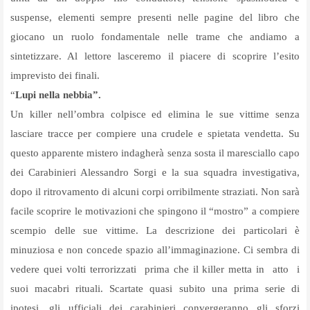
suspense, elementi sempre presenti nelle pagine del libro che
giocano un ruolo fondamentale nelle trame che andiamo a
sintetizzare. Al lettore lasceremo il piacere di scoprire l’esito
imprevisto dei finali.
“
Lupi nella nebbia”.
Un killer nell’ombra colpisce ed elimina le sue vittime senza
lasciare tracce per compiere una crudele e spietata vendetta. Su
questo apparente mistero indagherà senza sosta il maresciallo capo
dei Carabinieri Alessandro Sorgi e la sua squadra investigativa,
dopo il ritrovamento di alcuni corpi orribilmente straziati. Non sarà
facile scoprire le motivazioni che spingono il “mostro” a compiere
scempio delle sue vittime. La descrizione dei particolari è
minuziosa e non concede spazio all’immaginazione. Ci sembra di
vedere quei volti terrorizzati
prima che il killer metta in
atto
i
suoi macabri rituali. Scartate quasi subito una prima serie di
ipotesi, gli ufficiali dei carabinieri convergeranno gli sforzi