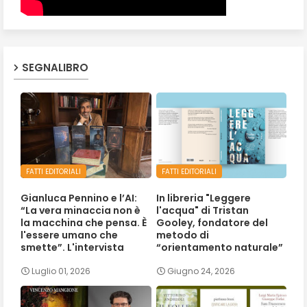
SEGNALIBRO
FATTI EDITORIALI
FATTI EDITORIALI
Gianluca Pennino e l’AI:
In libreria "Leggere
“La vera minaccia non è
l'acqua" di Tristan
la macchina che pensa. È
Gooley, fondatore del
l'essere umano che
metodo di
smette”. L'intervista
“orientamento naturale”
Luglio 01, 2026
Giugno 24, 2026