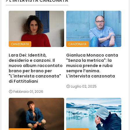
L'INTERVISTA CANZONATA
CANZONATA
CANZONATA
Lara Dei: Identità,
Gianluca Monaco canta
desiderio e canzoni. Il
"Senza la metrica": la
nuovo album raccontato
musica prende e ruba
brano per brano per
sempre l’anima.
"L'intervista canzonata"
L'intervista canzonata
di Fattitaliani
Luglio 02, 2025
Febbraio 01, 2026