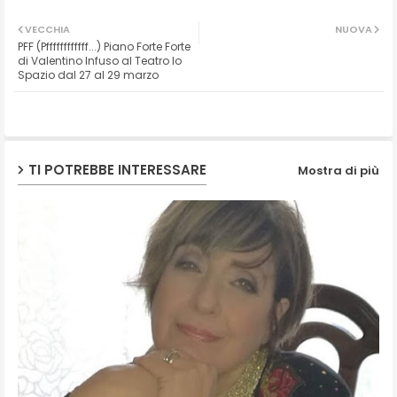
Twit
Wh
VECCHIA
NUOVA
PFF (Pffffffffffff...) Piano Forte Forte
ter
ats
di Valentino Infuso al Teatro lo
Spazio dal 27 al 29 marzo
ap
p
TI POTREBBE INTERESSARE
Mostra di più