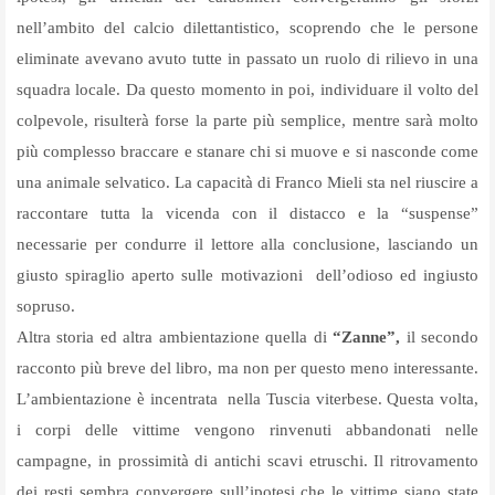
nell’ambito del calcio dilettantistico, scoprendo che le persone
eliminate avevano avuto tutte in passato un ruolo di rilievo in una
squadra locale. Da questo momento in poi, individuare il volto del
colpevole, risulterà forse la parte più semplice, mentre sarà molto
più complesso braccare e stanare chi si muove e si nasconde come
una animale selvatico. La capacità di Franco Mieli sta nel riuscire a
raccontare tutta la vicenda con il distacco e la “suspense”
necessarie per condurre il lettore alla conclusione, lasciando un
giusto spiraglio aperto sulle motivazioni
dell’odioso ed ingiusto
sopruso.
Altra storia ed altra ambientazione quella di
“Zanne”,
il secondo
racconto più breve del libro, ma non per questo meno interessante.
L’ambientazione è incentrata
nella Tuscia viterbese. Questa volta,
i corpi delle vittime vengono rinvenuti abbandonati nelle
campagne, in prossimità di antichi scavi etruschi. Il ritrovamento
dei resti sembra convergere sull’ipotesi che le vittime siano state