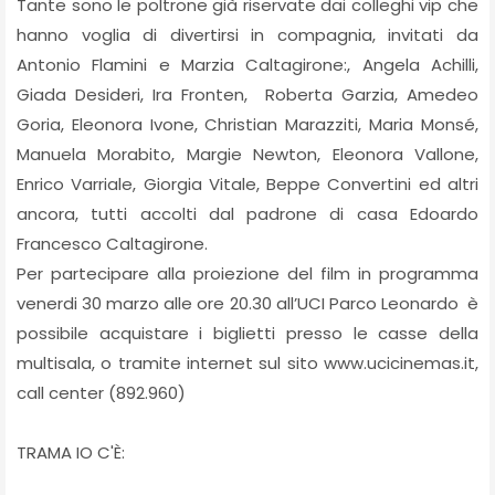
Tante sono le poltrone già riservate dai colleghi vip che
hanno voglia di divertirsi in compagnia, invitati da
Antonio Flamini e Marzia Caltagirone:, Angela Achilli,
Giada Desideri, Ira Fronten, Roberta Garzia, Amedeo
Goria, Eleonora Ivone, Christian Marazziti, Maria Monsé,
Manuela Morabito, Margie Newton, Eleonora Vallone,
Enrico Varriale, Giorgia Vitale, Beppe Convertini ed altri
ancora, tutti accolti dal padrone di casa Edoardo
Francesco Caltagirone.
Per partecipare alla proiezione del film in programma
venerdi 30 marzo alle ore 20.30 all’UCI Parco Leonardo è
possibile acquistare i biglietti presso le casse della
multisala, o tramite internet sul sito www.ucicinemas.it,
call center (892.960)
TRAMA IO C'È: