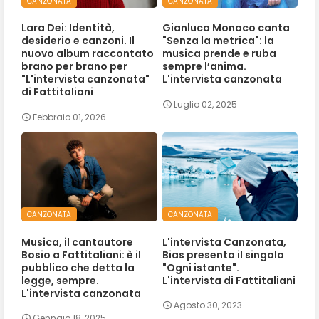
CANZONATA
CANZONATA
Lara Dei: Identità,
Gianluca Monaco canta
desiderio e canzoni. Il
"Senza la metrica": la
nuovo album raccontato
musica prende e ruba
brano per brano per
sempre l’anima.
"L'intervista canzonata"
L'intervista canzonata
di Fattitaliani
Luglio 02, 2025
Febbraio 01, 2026
CANZONATA
CANZONATA
Musica, il cantautore
L'intervista Canzonata,
Bosio a Fattitaliani: è il
Bias presenta il singolo
pubblico che detta la
"Ogni istante".
legge, sempre.
L'intervista di Fattitaliani
L'intervista canzonata
Agosto 30, 2023
Gennaio 18, 2025