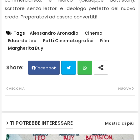
scrittore senza lettori e ideologo perfetto del nuovo
credo. Preparatevi ad essere convertiti!
Tags
Alessandro Aronadio
Cinema
Edoardo Leo
Fatti Cinematografici
Film
Margherita Buy
Facebook
Twit
Wh
VECCHIA
NUOVA
ter
ats
ap
TI POTREBBE INTERESSARE
Mostra di più
p