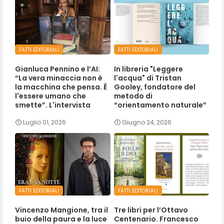
FATTI EDITORIALI
FATTI EDITORIALI
Gianluca Pennino e l’AI:
In libreria "Leggere
“La vera minaccia non è
l'acqua" di Tristan
la macchina che pensa. È
Gooley, fondatore del
l'essere umano che
metodo di
smette”. L'intervista
“orientamento naturale”
Luglio 01, 2026
Giugno 24, 2026
FATTI EDITORIALI
FATTI EDITORIALI
Vincenzo Mangione, tra il
Tre libri per l’Ottavo
buio della paura e la luce
Centenario. Francesco