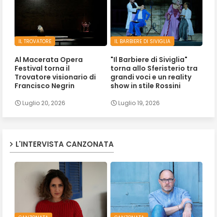
IL TROVATORE
IL BARBIERE DI SIVIGLIA
Al Macerata Opera
"Il Barbiere di Siviglia"
Festival torna il
torna allo Sferisterio tra
Trovatore visionario di
grandi voci e un reality
Francisco Negrin
show in stile Rossini
Luglio 20, 2026
Luglio 19, 2026
L'INTERVISTA CANZONATA