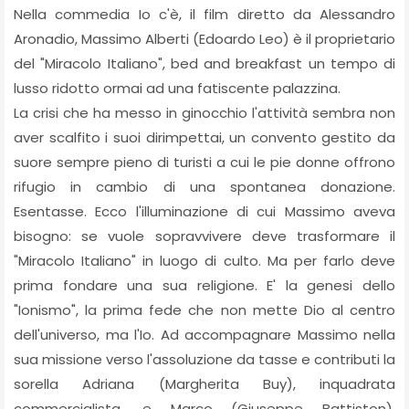
Nella commedia Io c'è, il film diretto da Alessandro
Aronadio, Massimo Alberti (Edoardo Leo) è il proprietario
del "Miracolo Italiano", bed and breakfast un tempo di
lusso ridotto ormai ad una fatiscente palazzina.
La crisi che ha messo in ginocchio l'attività sembra non
aver scalfito i suoi dirimpettai, un convento gestito da
suore sempre pieno di turisti a cui le pie donne offrono
rifugio in cambio di una spontanea donazione.
Esentasse. Ecco l'illuminazione di cui Massimo aveva
bisogno: se vuole sopravvivere deve trasformare il
"Miracolo Italiano" in luogo di culto. Ma per farlo deve
prima fondare una sua religione. E' la genesi dello
"Ionismo", la prima fede che non mette Dio al centro
dell'universo, ma l'Io. Ad accompagnare Massimo nella
sua missione verso l'assoluzione da tasse e contributi la
sorella Adriana (Margherita Buy), inquadrata
commercialista, e Marco (Giuseppe Battiston),