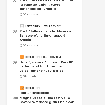
Rai 1, Linea Verde Estate racconta
la Valle del Chiani, cuore
autentico dell’Umbria
02 agosto
Fattitaliani
Fatti Televisivi
Rai 2, “Bellissima Italia Missione
Benessere”: l’ultima tappa è
Amelia
02 agosto
fattitaliani
Fatti Televisivi
Italia 1, stasera "Jurassic Park III":
il ritorno ad Isla Sorna tra
velociraptor e nuovi pericoli
01 agosto
fattitaliani
Fatti Cinematografici
Magna Graecia Film Festival, a
Soverato stasera gran finale con