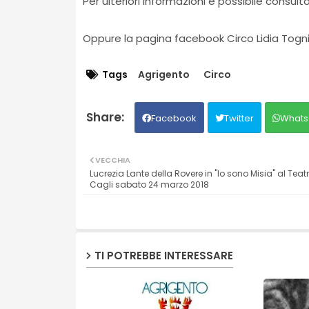
Per ulteriori informazioni è possibile consultar
Oppure la pagina facebook Circo Lidia Togn
Tags
Agrigento
Circo
Facebook
Twitter
Whats
VECCHIA
Lucrezia Lante della Rovere in "Io sono Misia" al Teatr
Cagli sabato 24 marzo 2018
TI POTREBBE INTERESSARE