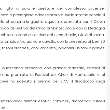
li, figlio di Lidia e direttore del complesso circense,
rto e prestigioso addestratore a livello internazionale. Il
la straordinaria giostra equestre, premiata con il Clown
aco, al Festival del Circo di Montecarlo e con la Medaglia
ca Italiana al Festival del Circo d’Italia, Città di Latina.
tta simbiosi tra uomo e cavallo, con la presenza di ben 30
 frisoni olandesi, crioli argentini, palomini lusitani e ponies
tà, quest’anno presenta, con grande maestria, animali di
azione premiata al Festival del Circo di Montecarlo e al
, dove ha ricevuto il premio del SIAC, il Sindacato degli
numero degli animali esotici: cammelli, dromedari, asinelli
rey.