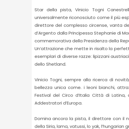
Star della pista, Vinicio Togni Canestrel
universalmente riconosciuto come il più espe
direttore del complesso circense, vanta del
d’Argento dalla Principessa Stephanie di Mon
commemorativa della Presidenza della Repubbli
Un’attrazione che mette in risalto la perfe
esemplari di diverse razze: lipizzani austriaci,
dello Shetland.
Vinicio Togni, sempre alla ricerca di novi
bellezza unica come. i leoni bianchi, attr
Festival del Circo d’Italia Città di Latina
Addestratori d’Europa.
Domina ancora la pista, il direttore con il 
della Siria, lama, vatussi, lo yak, l’hungarian g