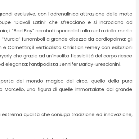
grandi esclusive, con l’adrenalinica attrazione delle moto
roupe “Diavoli Latini” che sfrecciano e si incrociano ad
aio; i “Bad Boy” acrobati spericolati alla ruota della morte
 “Murcia” funamboli a grande altezza da cardiopalma; gli
n e Cornettin; il verticalista Christian Ferney con esibizioni
ayerly che grazie ad un'insolita flessibilità del corpo riesce
 eleganza; l’antipodista Jennifer Barlay-Brescianini.
operta del mondo magico del circo, quello della pura
co Marcello, una figura di quelle immortalate dal grande
 estrema qualità che coniuga tradizione ed innovazione,