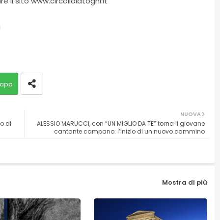
e il sito www.circolidiatogni.it
i
app
NUOVA
o di
ALESSIO MARUCCI, con “UN MIGLIO DA TE” torna il giovane
cantante campano: l’inizio di un nuovo cammino
Mostra di più