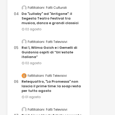
Fattitaliani
Fatti Culturali
Da "Lullaby" ad "Antigone": il
Segesta Teatro Festival tra
musica, danza e grandi classici
02 agosto
Fattitaliani
Fatti Televisivi
Rai 1, Wilma Goich e i Gemelli di
Guidonia ospiti di “Un’estate
italiana”
02 agosto
fattitaliani
Fatti Televisivi
Retequattro, "La Promessa" non
lascia il prime time: la soap resta
per tutto agosto
01 agosto
Fattitaliani
Fatti Televisivi