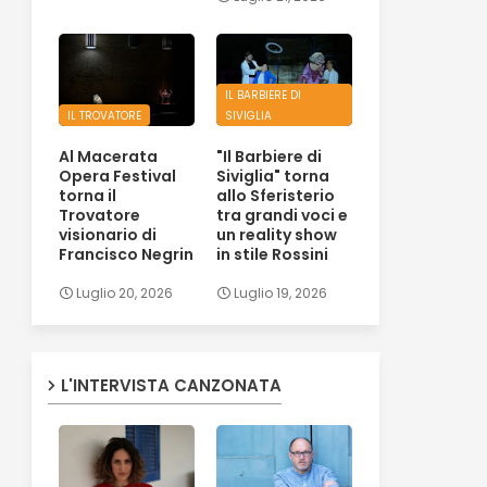
IL BARBIERE DI
IL TROVATORE
SIVIGLIA
Al Macerata
"Il Barbiere di
Opera Festival
Siviglia" torna
torna il
allo Sferisterio
Trovatore
tra grandi voci e
visionario di
un reality show
Francisco Negrin
in stile Rossini
Luglio 20, 2026
Luglio 19, 2026
L'INTERVISTA CANZONATA