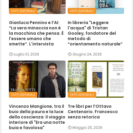
FATTI EDITORIALI
FATTI EDITORIALI
Gianluca Pennino e l’AI:
In libreria "Leggere
“La vera minaccia non è
l'acqua" di Tristan
la macchina che pensa. È
Gooley, fondatore del
l'essere umano che
metodo di
smette”. L'intervista
“orientamento naturale”
Luglio 01, 2026
Giugno 24, 2026
FATTI EDITORIALI
FATTI EDITORIALI
Vincenzo Mangione, tra il
Tre libri per l’Ottavo
buio della paura e la luce
Centenario. Francesco
della coscienza: il viaggio
senza retorica
interiore di "Era una notte
buia e favolosa"
Maggio 25, 2026