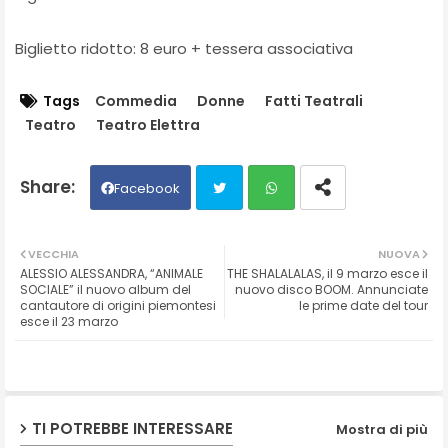
Biglietto ridotto: 8 euro + tessera associativa
Tags
Commedia
Donne
Fatti Teatrali
Teatro
Teatro Elettra
Facebook
Twit
Wh
VECCHIA
NUOVA
ALESSIO ALESSANDRA, “ANIMALE
THE SHALALALAS, il 9 marzo esce il
ter
ats
SOCIALE” il nuovo album del
nuovo disco BOOM. Annunciate
cantautore di origini piemontesi
le prime date del tour
esce il 23 marzo
ap
p
TI POTREBBE INTERESSARE
Mostra di più