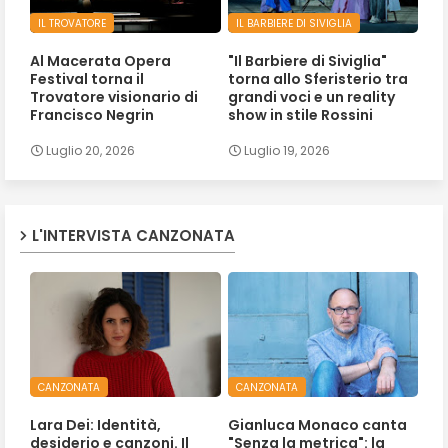
IL TROVATORE
IL BARBIERE DI SIVIGLIA
Al Macerata Opera
"Il Barbiere di Siviglia"
Festival torna il
torna allo Sferisterio tra
Trovatore visionario di
grandi voci e un reality
Francisco Negrin
show in stile Rossini
Luglio 20, 2026
Luglio 19, 2026
L'INTERVISTA CANZONATA
CANZONATA
CANZONATA
Lara Dei: Identità,
Gianluca Monaco canta
desiderio e canzoni. Il
"Senza la metrica": la