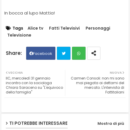
In bocca al lupo Mattia!
Tags
Alice tv
Fatti Televisivi
Personaggi
Televisione
Facebook
Twit
Wh
VECCHIA
NUOVA
IIC, mercoledì 31 gennaio
Carmen Consoli: non mi sono
ter
ats
incontro con la sociologa
mai piegata ai dettami del
Chiara Saraceno su "L'equivoco
mercato. L'intervista di
della famiglia"
Fattitaliani
ap
p
TI POTREBBE INTERESSARE
Mostra di più