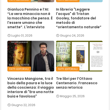
Gianluca Pennino e l’AI:
In libreria "Leggere
“La vera minaccia non è
l'acqua" di Tristan
la macchina che pensa. È
Gooley, fondatore del
l'essere umano che
metodo di
smette”. L'intervista
“orientamento naturale”
Luglio 01, 2026
Giugno 24, 2026
FATTI EDITORIALI
FATTI EDITORIALI
Vincenzo Mangione, tra il
Tre libri per l’Ottavo
buio della paura e la luce
Centenario. Francesco
della coscienza: il viaggio
senza retorica
interiore di "Era una notte
buia e favolosa"
Maggio 25, 2026
Giugno 22, 2026