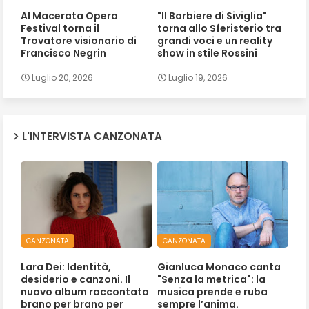
Al Macerata Opera
"Il Barbiere di Siviglia"
Festival torna il
torna allo Sferisterio tra
Trovatore visionario di
grandi voci e un reality
Francisco Negrin
show in stile Rossini
Luglio 20, 2026
Luglio 19, 2026
L'INTERVISTA CANZONATA
CANZONATA
CANZONATA
Lara Dei: Identità,
Gianluca Monaco canta
desiderio e canzoni. Il
"Senza la metrica": la
nuovo album raccontato
musica prende e ruba
brano per brano per
sempre l’anima.