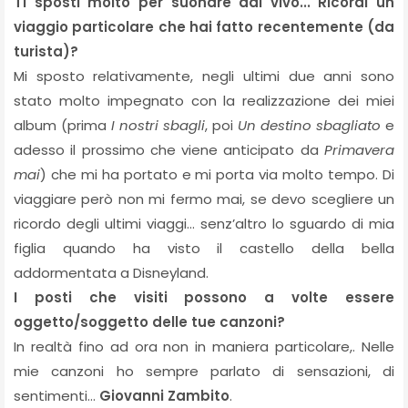
Ti sposti molto per suonare dal vivo... Ricordi un
viaggio particolare che hai fatto recentemente (da
turista)?
Mi sposto relativamente, negli ultimi due anni sono
stato molto impegnato con la realizzazione dei miei
album (prima
I nostri sbagli
, poi
Un destino sbagliato
e
adesso il prossimo che viene anticipato da
Primavera
mai
) che mi ha portato e mi porta via molto tempo. Di
viaggiare però non mi fermo mai, se devo scegliere un
ricordo degli ultimi viaggi… senz’altro lo sguardo di mia
figlia quando ha visto il castello della bella
addormentata a Disneyland.
I posti che visiti possono a volte essere
oggetto/soggetto delle tue canzoni?
In realtà fino ad ora non in maniera particolare,. Nelle
mie canzoni ho sempre parlato di sensazioni, di
sentimenti…
Giovanni Zambito
.