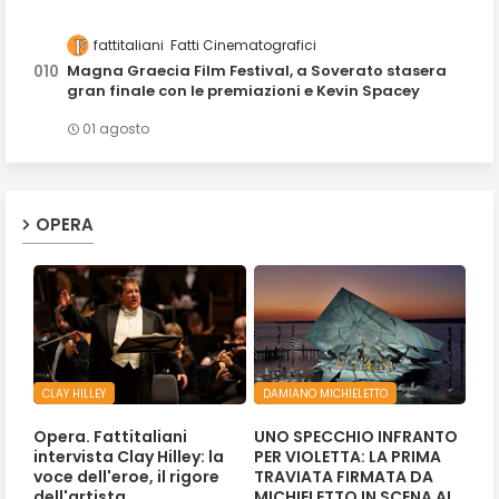
fattitaliani
Fatti Cinematografici
Magna Graecia Film Festival, a Soverato stasera
gran finale con le premiazioni e Kevin Spacey
01 agosto
OPERA
CLAY HILLEY
DAMIANO MICHIELETTO
Opera. Fattitaliani
UNO SPECCHIO INFRANTO
intervista Clay Hilley: la
PER VIOLETTA: LA PRIMA
voce dell'eroe, il rigore
TRAVIATA FIRMATA DA
dell'artista
MICHIELETTO IN SCENA AL