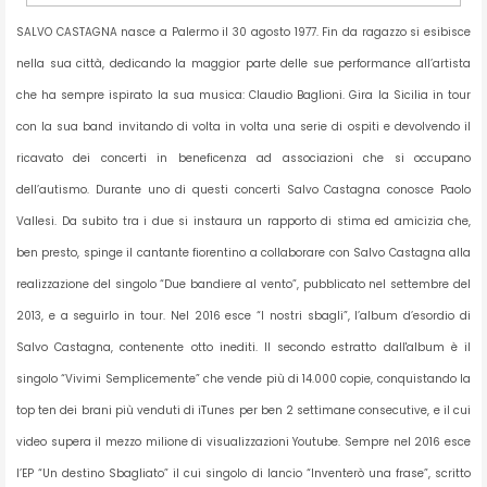
SALVO CASTAGNA nasce a Palermo il 30 agosto 1977. Fin da ragazzo si esibisce
nella sua città, dedicando la maggior parte delle sue performance all’artista
che ha sempre ispirato la sua musica: Claudio Baglioni. Gira la Sicilia in tour
con la sua band invitando di volta in volta una serie di ospiti e devolvendo il
ricavato dei concerti in beneficenza ad associazioni che si occupano
dell’autismo. Durante uno di questi concerti Salvo Castagna conosce Paolo
Vallesi. Da subito tra i due si instaura un rapporto di stima ed amicizia che,
ben presto, spinge il cantante fiorentino a collaborare con Salvo Castagna alla
realizzazione del singolo “Due bandiere al vento”, pubblicato nel settembre del
2013, e a seguirlo in tour. Nel 2016 esce “I nostri sbagli”, l’album d’esordio di
Salvo Castagna, contenente otto inediti. Il secondo estratto dall'album è il
singolo “Vivimi Semplicemente” che vende più di 14.000 copie, conquistando la
top ten dei brani più venduti di iTunes per ben 2 settimane consecutive, e il cui
video supera il mezzo milione di visualizzazioni Youtube. Sempre nel 2016 esce
l’EP “Un destino Sbagliato” il cui singolo di lancio “Inventerò una frase”, scritto