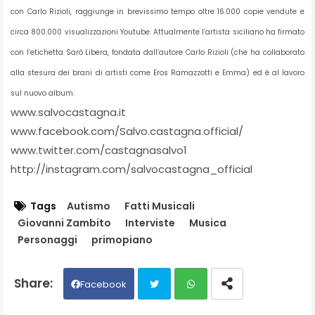
con Carlo Rizioli, raggiunge in brevissimo tempo oltre 16.000 copie vendute e
circa 800.000 visualizzazioni Youtube. Attualmente l’artista siciliano ha firmato
con l’etichetta Sarò Libera, fondata dall’autore Carlo Rizioli (che ha collaborato
alla stesura dei brani di artisti come Eros Ramazzotti e Emma) ed è al lavoro
sul nuovo album.
www.salvocastagna.it
www.facebook.com/Salvo.castagna.official/
www.twitter.com/castagnasalvo1
http://instagram.com/salvocastagna_official
Tags
Autismo
Fatti Musicali
Giovanni Zambito
Interviste
Musica
Personaggi
primopiano
Facebook