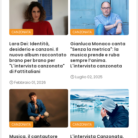
CANZONATA
CANZONATA
Lara Dei: Identità,
Gianluca Monaco canta
desiderio e canzoni. Il
"Senza la metrica": la
nuovo album raccontato
musica prende e ruba
brano per brano per
sempre l’anima.
"L'intervista canzonata"
L'intervista canzonata
di Fattitaliani
Luglio 02, 2025
Febbraio 01, 2026
CANZONATA
CANZONATA
Musica, il cantautore
L'intervista Canzonata,