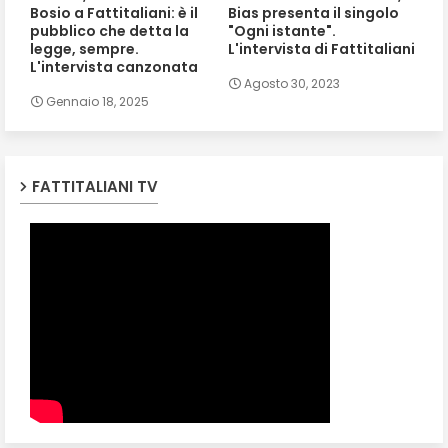
Bosio a Fattitaliani: è il
Bias presenta il singolo
pubblico che detta la
"Ogni istante".
legge, sempre.
L'intervista di Fattitaliani
L'intervista canzonata
Agosto 30, 2023
Gennaio 18, 2025
FATTITALIANI TV