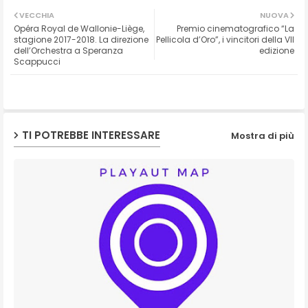
Twit
Wh
VECCHIA
NUOVA
Opéra Royal de Wallonie-Liège,
Premio cinematografico “La
ter
ats
stagione 2017-2018. La direzione
Pellicola d’Oro”, i vincitori della VII
dell’Orchestra a Speranza
edizione
Scappucci
ap
p
TI POTREBBE INTERESSARE
Mostra di più