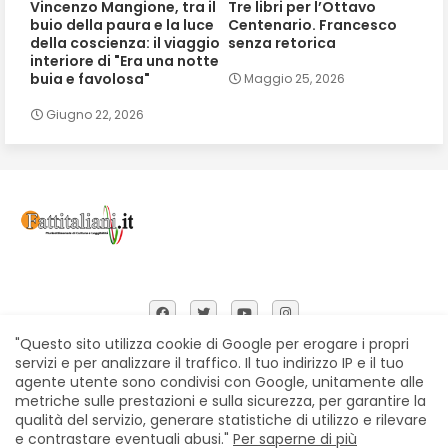
Vincenzo Mangione, tra il
Tre libri per l’Ottavo
buio della paura e la luce
Centenario. Francesco
della coscienza: il viaggio
senza retorica
interiore di "Era una notte
buia e favolosa"
Maggio 25, 2026
Giugno 22, 2026
"Questo sito utilizza cookie di Google per erogare i propri
servizi e per analizzare il traffico. Il tuo indirizzo IP e il tuo
agente utente sono condivisi con Google, unitamente alle
Home
Chi siamo
Contatti
Privacy Policy
metriche sulle prestazioni e sulla sicurezza, per garantire la
Segnalazioni
qualità del servizio, generare statistiche di utilizzo e rilevare
e contrastare eventuali abusi."
Per saperne di più
All Right Reserved Copyright © Fattitaliani