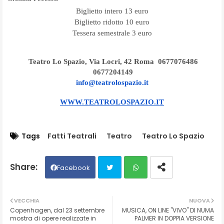
Biglietto intero 13 euro
Biglietto ridotto 10 euro
Tessera semestrale 3 euro
Teatro Lo Spazio, Via Locri, 42 Roma 0677076486
0677204149
info@teatrolospazio.it
WWW.TEATROLOSPAZIO.IT
Tags
Fatti Teatrali
Teatro
Teatro Lo Spazio
Facebook
Twit
Wh
VECCHIA
NUOVA
Copenhagen, dal 23 settembre
MUSICA, ON LINE "VIVO" DI NUMA
ter
ats
mostra di opere realizzate in
PALMER IN DOPPIA VERSIONE