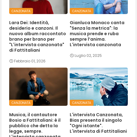
CANZONATA
CANZONATA
Lara Dei: Identità,
Gianluca Monaco canta
desiderio e canzoni. Il
"Senza la metrica": la
nuovo album raccontato
musica prende e ruba
brano per brano per
sempre l’anima.
"L'intervista canzonata"
L'intervista canzonata
di Fattitaliani
Luglio 02, 2025
Febbraio 01, 2026
CANZONATA
CANZONATA
Musica, il cantautore
L'intervista Canzonata,
Bosio a Fattitaliani: è il
Bias presenta il singolo
pubblico che detta la
"Ogni istante".
legge, sempre.
L'intervista di Fattitaliani
L'intervista canzonata