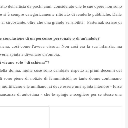
ratto dell'artista da pochi anni, considerato che le sue opere non sono
he si è sempre categoricamente rifiutato di renderle pubbliche. Dalle
, al circostante, oltre che una grande sensibilità. Pasternak scrisse di
nte conclusione di un percorso personale o di un'indole?
chiena, così come l'aveva vissuta. Non così era la sua infanzia, ma
averla spinta a diventare un'ombra.
i vivano solo "di schiena"?
della donna, molte cose sono cambiate rispetto ai primi decenni del
ali sono piene di notizie di femminicidi, se tante donne continuano
 mortificano e le umiliano, ci deve essere una spinta interiore - forse
mancanza di autostima - che le spinge a scegliere per se stesse una