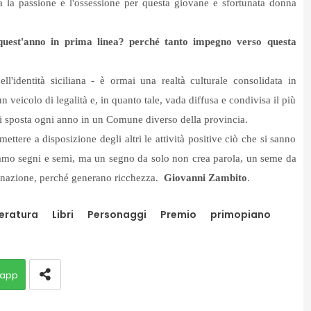
a la passione e l'ossessione per questa giovane e sfortunata donna
quest'anno in prima linea? perché tanto impegno verso questa
dell'identità siciliana - è ormai una realtà culturale consolidata in
 veicolo di legalità e, in quanto tale, vada diffusa e condivisa il più
e si sposta ogni anno in un Comune diverso della provincia.
ettere a disposizione degli altri le attività positive ciò che si sanno
siamo segni e semi, ma un segno da solo non crea parola, un seme da
minazione, perché generano ricchezza.
Giovanni Zambito
.
eratura
Libri
Personaggi
Premio
primopiano
app