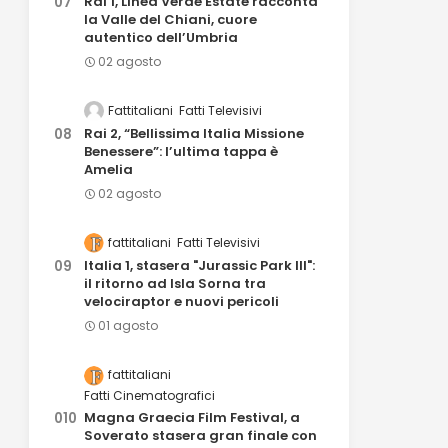
Rai 1, Linea Verde Estate racconta
la Valle del Chiani, cuore
autentico dell’Umbria
02 agosto
Fattitaliani
Fatti Televisivi
Rai 2, “Bellissima Italia Missione
Benessere”: l’ultima tappa è
Amelia
02 agosto
fattitaliani
Fatti Televisivi
Italia 1, stasera "Jurassic Park III":
il ritorno ad Isla Sorna tra
velociraptor e nuovi pericoli
01 agosto
fattitaliani
Fatti Cinematografici
Magna Graecia Film Festival, a
Soverato stasera gran finale con