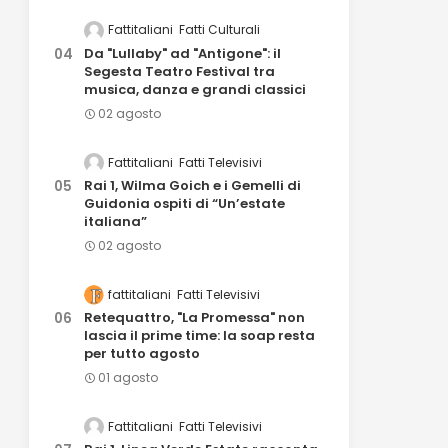
Fattitaliani
Fatti Culturali
Da "Lullaby" ad "Antigone": il
Segesta Teatro Festival tra
musica, danza e grandi classici
02 agosto
Fattitaliani
Fatti Televisivi
Rai 1, Wilma Goich e i Gemelli di
Guidonia ospiti di “Un’estate
italiana”
02 agosto
fattitaliani
Fatti Televisivi
Retequattro, "La Promessa" non
lascia il prime time: la soap resta
per tutto agosto
01 agosto
Fattitaliani
Fatti Televisivi