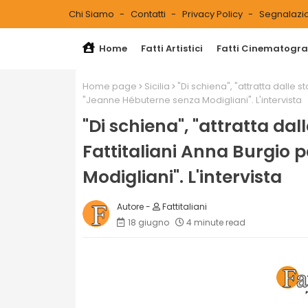
Chi Siamo
Contatti
Privacy Policy
Segnalazio
Home
Fatti Artistici
Fatti Cinematograf
Home page
Sicilia
"Di schiena", "attratta dalle s
"Jeanne Hébuterne senza Modigliani". L'intervista
"Di schiena", "attratta dal
Fattitaliani Anna Burgio 
Modigliani". L'intervista
Fattitaliani
18 giugno
4 minute read