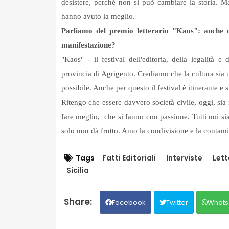
desistere, perché non si può cambiare la storia. M
hanno avuto la meglio.
Parliamo del premio letterario "Kaos": anche 
manifestazione?
"Kaos" - il festival dell'editoria, della legalità e 
provincia di Agrigento. Crediamo che la cultura sia un
possibile. Anche per questo il festival è itinerante 
Ritengo che essere davvero società civile, oggi, sia m
fare meglio, che si fanno con passione. Tutti noi 
solo non dà frutto. Amo la condivisione e la conta
Tags
Fatti Editoriali
Interviste
Lett
Sicilia
Facebook
Twitter
Whats