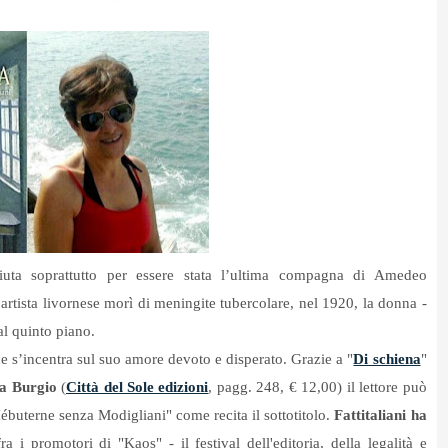
iuta soprattutto per essere stata l’ultima compagna di Amedeo
artista livornese morì di meningite tubercolare, nel 1920, la donna -
al quinto piano.
rice s’incentra sul suo amore devoto e disperato. Grazie a "
Di schiena
"
a Burgio
(
Città del Sole edizioni
, pagg. 248, € 12,00) il lettore può
Hébuterne senza Modigliani" come recita il sottotitolo.
Fattitaliani ha
fra i promotori di
"Kaos" - il festival dell'editoria, della legalità e