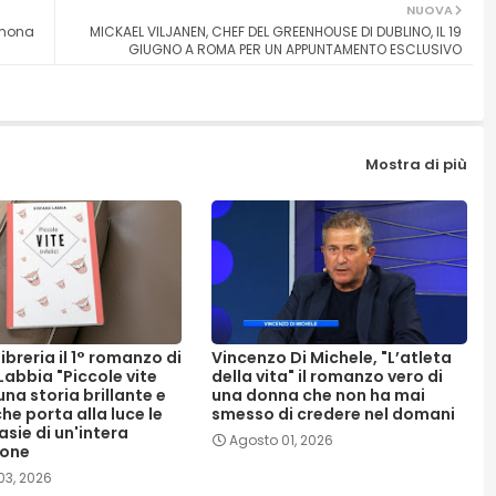
NUOVA
Simona
MICKAEL VILJANEN, CHEF DEL GREENHOUSE DI DUBLINO, IL 19
GIUGNO A ROMA PER UN APPUNTAMENTO ESCLUSIVO
Mostra di più
libreria il 1° romanzo di
Vincenzo Di Michele, "L’atleta
Labbia "Piccole vite
della vita" il romanzo vero di
 una storia brillante e
una donna che non ha mai
e porta alla luce le
smesso di credere nel domani
asie di un'intera
Agosto 01, 2026
ione
03, 2026