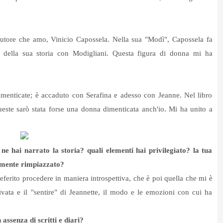
utore che amo, Vinicio Capossela. Nella sua "Modì", Capossela fa
ti della sua storia con Modigliani. Questa figura di donna mi ha
dimenticate; è accaduto con Serafina e adesso con Jeanne. Nel libro
queste sarò stata forse una donna dimenticata anch'io. Mi ha unito a
e hai narrato la storia? quali elementi hai privilegiato? la tua
rmente rimpiazzato?
referito procedere in maniera introspettiva, che è poi quella che mi è
rivata e il "sentire" di Jeannette, il modo e le emozioni con cui ha
 assenza di scritti e diari?