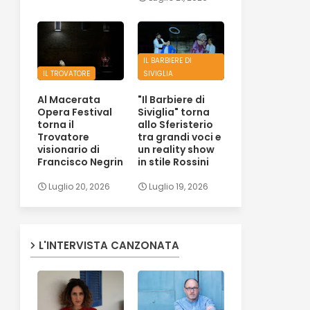
IL BARBIERE DI
IL TROVATORE
SIVIGLIA
Al Macerata
"Il Barbiere di
Opera Festival
Siviglia" torna
torna il
allo Sferisterio
Trovatore
tra grandi voci e
visionario di
un reality show
Francisco Negrin
in stile Rossini
Luglio 20, 2026
Luglio 19, 2026
L'INTERVISTA CANZONATA