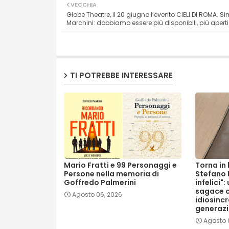
VECCHIA
Globe Theatre, il 20 giugno l’evento CIELI DI ROMA. 
Marchini: dobbiamo essere più disponibili, più aperti
TI POTREBBE INTERESSARE
Mario Fratti e 99 Personaggi e
Torna in 
Persone nella memoria di
Stefano 
Goffredo Palmerini
infelici":
sagace ch
Agosto 06, 2026
idiosincr
generaz
Agosto 