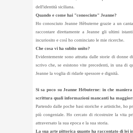
dell'identità siciliana.
Quando e come hai "conosciuto" Jeanne?
Ho conosciuto Jeanne Hèbuterne grazie a un canta
raccontare direttamente a Jeanne gli ultimi istan
incuriosito e così ho cominciato le mie ricerche.
Che cosa vi ha subito unito?
Evidentemente sono attratta dalle storie di donne 
scrivo che, se esistono vite precedenti, in una di 
Jeanne la voglia di ridarle spessore e dignità.
Si sa poco su Jeanne Hébuterne: in che maniera n
scrittura quali informazioni mancanti ha maggio
Partendo dalle poche basi storiche e artistiche, ho p
più congeniale. Ho cercato di ricostruire la vita p
attraversato la sua epoca e la sua storia.
La sua arte pittorica quanto ha raccontato di lei in