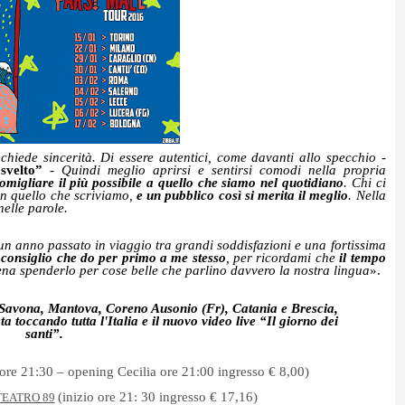
 chiede sincerità. Di essere autentici, come davanti allo specchio
-
svelto”
-
Quindi meglio aprirsi e sentirsi comodi nella propria
migliare il più possibile a quello che siamo nel quotidiano
. Chi ci
in quello che scriviamo,
e un
pubblico così si merita il meglio
. Nella
nelle parole.
un anno passato in viaggio tra grandi soddisfazioni e una fortissima
 consiglio che do per primo a me stesso
, per ricordami che
il tempo
ena spenderlo per cose belle che parlino davvero la nostra lingua
».
 Savona, Mantova, Coreno Ausonio (Fr), Catania e Brescia,
a toccando tutta l'Italia e il nuovo video live “Il giorno dei
santi”.
 ore 21:30 – opening Cecilia ore 21:00 ingresso € 8,00)
(inizio ore 21: 30 ingresso € 17,16)
TEATRO 89