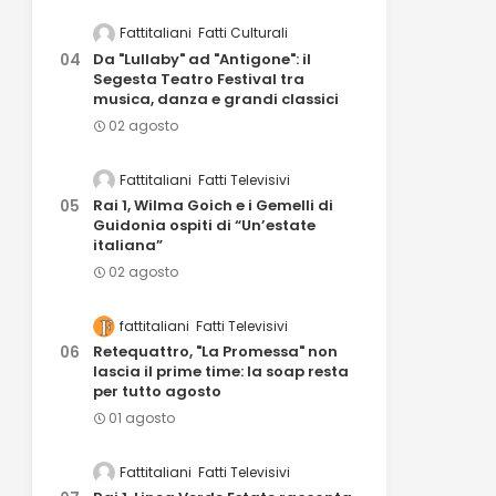
Fattitaliani
Fatti Culturali
Da "Lullaby" ad "Antigone": il
Segesta Teatro Festival tra
musica, danza e grandi classici
02 agosto
Fattitaliani
Fatti Televisivi
Rai 1, Wilma Goich e i Gemelli di
Guidonia ospiti di “Un’estate
italiana”
02 agosto
fattitaliani
Fatti Televisivi
Retequattro, "La Promessa" non
lascia il prime time: la soap resta
per tutto agosto
01 agosto
Fattitaliani
Fatti Televisivi