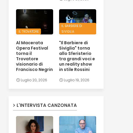
IL BARBIERE DI
IL TROVATORE
SIVIGLIA
Al Macerata
"Il Barbiere di
Opera Festival
Siviglia" torna
torna il
allo Sferisterio
Trovatore
tra grandi voci e
visionario di
un reality show
Francisco Negrin
in stile Rossini
Luglio 20, 2026
Luglio 19, 2026
L'INTERVISTA CANZONATA