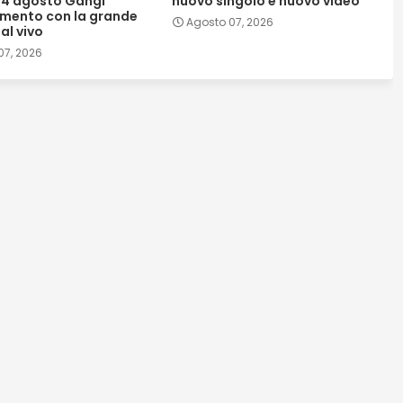
l 14 agosto Gangi
nuovo singolo e nuovo video
mento con la grande
Agosto 07, 2026
al vivo
07, 2026