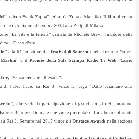
l'ha detto Frank Zappa”, edito da Zona e Matislko. Il libro diventa
illi che debutta nel dicembre 2013 allo Zelig di Milano.
ne “La vita e la felicità” cantata da Michele Bravi, vincitore della
dica il Disco d'oro.
 te”
alla 64° edizione del
Festival di Sanremo
nella sezione Nuove
 Martini”
e il
Premio della Sala Stampa Radio-Tv-Web “Lucio
ibre, “Senza pensare all’estate”.
di Fabio Fazio su Rai 3. Vince la targa “Dallo sciamano allo
velto"
, che vede la partecipazione di grandi artisti del panorama
Patrick Benifei e Bunna e che viene presentato ufficialmente durante
 su Rai 3. Sempre nel 2015 vince gli
Onstage Awards
nella sezione
Zibba partecipa ad altri progetti come
Double Trouble
e il
Collettivo