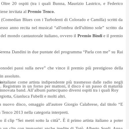
Oltre 20 ospiti (tra i quali Bunna, Maurizio Lastrico, e Federico
ene invitata al
Premio Tenco
.
i (Comedian Blues con i Turbolenti di Colorado e Camilla) scritti da
so anno recita nel musical “all'ombra dell'ultimo sole” scritto da
del mondo cantautorale italiano, ovvero il
Premio Bindi
e il premio
 Serena Dandini in due puntate del programma “Parla con me” su Rai
nodei passi sulla neve” che vince il premio più prestigioso della
in assoluto.
io
italiane come artista indipendente più trasmesso dalle radio negli
 Registrato in un forno per mattoni, il disco è un passo di maturità
rinnovata band. All’album partecipano diversi ospiti tra i quali Roy
iotta, Gianluca Fubelli e molti altri.
nuovo disco, omaggio all'autore Giorgio Calabrese, dal titolo “E
rga Tenco 2013 nella categoria interpreti.
 clip “Sei metri sotto la città”. È il primo artista italiano a poter
ando un clip con immagini anche inedite di Totò, Alberto Sordi, Anna