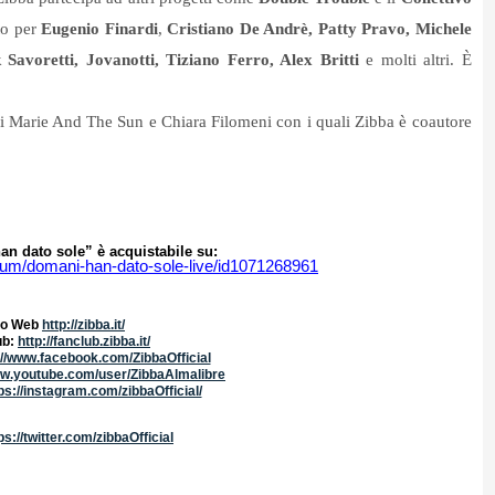
to per
Eugenio Finardi
,
Cristiano De Andrè, Patty Pravo, Michele
 Savoretti, Jovanotti, Tiziano Ferro, Alex Britti
e molti altri. È
 i Marie And The Sun e Chiara Filomeni con i quali Zibba è coautore
n dato sole” è acquistabile su:
album/domani-han-dato-sole-live/id1071268961
to Web
http://zibba.it/
ub:
http://fanclub.zibba.it/
://www.facebook.com/ZibbaOfficial
ww.youtube.com/user/ZibbaAlmalibre
ps://instagram.com/zibbaOfficial/
ps://twitter.com/zibbaOfficial