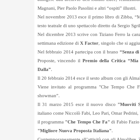
Magnani, Pier Paolo Pasolini e altri “ospiti” illustri.
Nel novembre 2013 esce il primo libro di Zibba, “Me
testo teatrale di uno spettacolo diretto da Sergio Sgr
Nel dicembre 2013 scrive con Tiziano Ferro la canzo
settimana edizione di
X Factor
, singolo che si aggiu
Nel febbraio 2014 partecipa con il brano
“Senza di
Proposte, vincendo il
Premio della Critica “Mia
Dalla”
.
Il 20 febbraio 2014 esce il sesto album con gli Almal
Viene invitato al programma "Che Tempo Che Fa"
showman”.
Il 31 marzo 2015 esce il nuovo disco
"Muoviti S
italiano come Niccolò Fabi, Leo Pari, Omar Pedrini, 
il programma
"Che Tempo Che Fa"
di Fabio Fazio
"Migliore Nuova Proposta Italiana"
.
Contemporaneamente all’attività con gli Almalibre, 