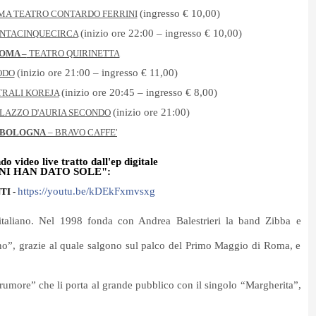
(ingresso € 10,00)
MA TEATRO CONTARDO FERRINI
(inizio ore 22:00 – ingresso € 10,00)
NTACINQUECIRCA
OMA –
TEATRO QUIRINETTA
(inizio ore 21:00 – ingresso € 11,00)
ODO
(inizio ore 20:45 – ingresso € 8,00)
TRALI KOREJA
(inizio ore 21:00)
LAZZO D'AURIA SECONDO
BOLOGNA
– BRAVO CAFFE'
ndo video
live tratto dall'ep digitale
I HAN DATO SOLE":
https://youtu.be/kDEkFxmvsxg
TI -
italiano. Nel 1998 fonda con Andrea Balestrieri la band Zibba e
no”, grazie al quale salgono sul palco del Primo Maggio di Roma, e
rumore” che li porta al grande pubblico con il singolo “Margherita”,