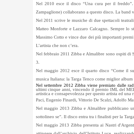
Nel 2010 esce il disco “Una cura per il freddo”. 
Zampaglione) collaborano a questo disco. La band vi
Nel 2011 scrive le musiche di due spettacoli teatral
Matteo Monforte e Lazzaro Calcagno. Sempre lo stes
Massimo Cotto e vince due dei più importanti premi 
L’artista che non c’era.
Nel febbraio 2011 Zibba e Almalibre sono ospiti di
3.
Nel maggio 2012 esce il quarto disco “Come il suo
musica Italiana: la Targa Tenco come miglior album 
Nel settembre 2012 Zibba viene premiato dalle rad
ultimi cinque anni, vincendo il premio IML del MEI.
artistica e consapevolezza per questo artista ed una 
Paci, Eugenio Finardi, Vittorio De Scalzi, Adolfo Marg
Nel maggio 2013 Zibba e Almalibre pubblicano un 
sottolineo se”. Il disco entra tra i finalisti per la Ta
Nel maggio 2013 Zibba presenta ai Nastri d'Argento il
attingere dall’archivio dell’Istituto Luce, realizz