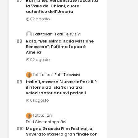
Rai 1, Linea Verde Estate racconta
la Valle del Chiani, cuore
autentico dell’Umbria
02 agosto
Fattitaliani
Fatti Televisivi
Rai 2, “Bellissima Italia Missione
Benessere”: l’ultima tappa è
Amelia
02 agosto
fattitaliani
Fatti Televisivi
Italia 1, stasera "Jurassic Park III":
il ritorno ad Isla Sorna tra
velociraptor e nuovi pericoli
01 agosto
fattitaliani
Fatti Cinematografici
Magna Graecia Film Festival, a
Soverato stasera gran finale con