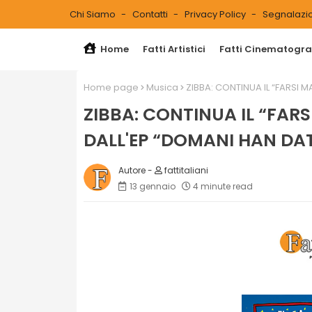
Chi Siamo
Contatti
Privacy Policy
Segnalazio
Home
Fatti Artistici
Fatti Cinematograf
Home page
Musica
ZIBBA: CONTINUA IL “FARSI M
ZIBBA: CONTINUA IL “FARSI
DALL'EP “DOMANI HAN DA
fattitaliani
13 gennaio
4 minute read