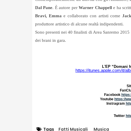
Dal Pane
. È autore per
Warner Chappell
e
ha scrit
Bravi, Emma
e collaborato con artisti come
Jack
produttore artistico di alcune realtà indipendenti.
Sono presenti nei 40 finalisti di Area Sanremo 2015
dei brani in gara.
L'EP “Domani ha
https://itunes.apple.com/it/
Si
FanCl
Facebook
https
Youtube
https://w
Instragram
htt
Twitter
htt
Tags
Fatti Musicali
Musica