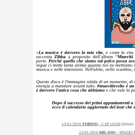
«
La musica è davvero la mia vita
, e come la vita
racconta
Zibba
a proposito dell’album “
Muoviti 
parte.
Perché quello che siamo sul palco possa asso
segue ci mette tanta anima quanta noi ne mettiamo 
musica e nelle intenzioni. Nell'abito, nello scambio, 
Questo disco è l'immagine nitida di un momento, di 
energia a mandare avanti tutto.
#muovitisvelto è un
è davvero l'unica cosa che abbiamo
e che vale la p
Dopo il successo dei primi appuntamenti a
ecco il calendario aggiornato del tour che st
(inizio
15/01/2016
TORINO
– CAP 10100
22/01/2016
MILANO
– SPAZIO 