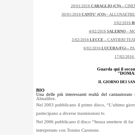
29/01/2016
CARAGLIO (CN) –
CINE
30/01/2016
CANTU' (CO)
– ALLUNAETRE
3/02/2016
R
4/02/2016
SALERNO
– M
5/02/2016
LECCE –
CANTIERI TEA
6/02/2016
LUCERA (FG) –
PA
17/02/2016
Guarda qui il seco
"DOMAN
IL GIORNO DEI SAN
BIO
Una delle più interessanti realtà del cantautorato
Almalibre.
Nel 2003 pubblicano il primo disco, “L’ultimo gior
partecipano a diverse trasmissioni tv.
Nel 2006 pubblicano il disco “Senza smettere di far 
interpretato con Tonino Carotone.