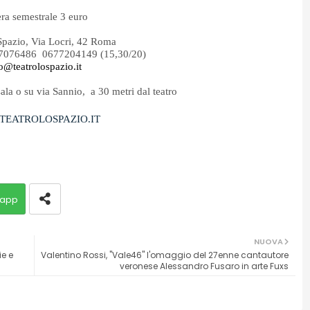
ra semestrale 3 euro
Spazio, Via Locri, 42 Roma
77076486 0677204149 (15,30/20)
o@teatrolospazio.it
sala o su via Sannio, a 30 metri dal teatro
EATROLOSPAZIO.IT
app
NUOVA
ie e
Valentino Rossi, "Vale46" l'omaggio del 27enne cantautore
veronese Alessandro Fusaro in arte Fuxs