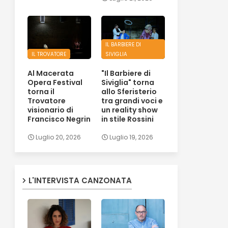
IL BARBIERE DI
IL TROVATORE
SIVIGLIA
Al Macerata
"Il Barbiere di
Opera Festival
Siviglia" torna
torna il
allo Sferisterio
Trovatore
tra grandi voci e
visionario di
un reality show
Francisco Negrin
in stile Rossini
Luglio 20, 2026
Luglio 19, 2026
L'INTERVISTA CANZONATA