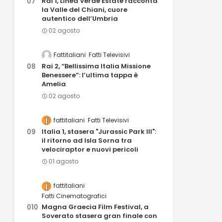
Rai 1, Linea Verde Estate racconta
la Valle del Chiani, cuore
autentico dell’Umbria
02 agosto
Fattitaliani
Fatti Televisivi
Rai 2, “Bellissima Italia Missione
Benessere”: l’ultima tappa è
Amelia
02 agosto
fattitaliani
Fatti Televisivi
Italia 1, stasera "Jurassic Park III":
il ritorno ad Isla Sorna tra
velociraptor e nuovi pericoli
01 agosto
fattitaliani
Fatti Cinematografici
Magna Graecia Film Festival, a
Soverato stasera gran finale con