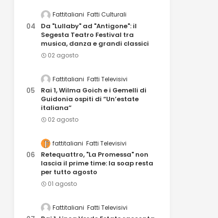
Fattitaliani
Fatti Culturali
Da "Lullaby" ad "Antigone": il
Segesta Teatro Festival tra
musica, danza e grandi classici
02 agosto
Fattitaliani
Fatti Televisivi
Rai 1, Wilma Goich e i Gemelli di
Guidonia ospiti di “Un’estate
italiana”
02 agosto
fattitaliani
Fatti Televisivi
Retequattro, "La Promessa" non
lascia il prime time: la soap resta
per tutto agosto
01 agosto
Fattitaliani
Fatti Televisivi