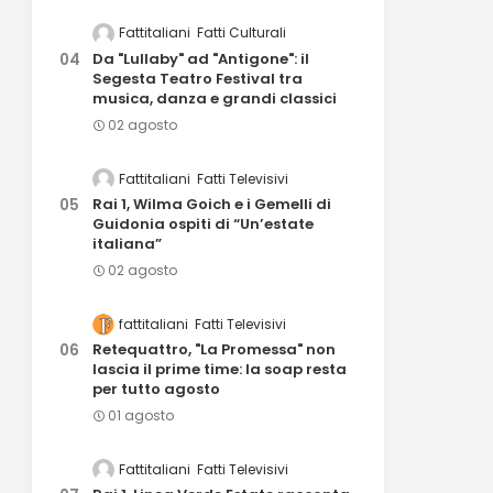
Fattitaliani
Fatti Culturali
Da "Lullaby" ad "Antigone": il
Segesta Teatro Festival tra
musica, danza e grandi classici
02 agosto
Fattitaliani
Fatti Televisivi
Rai 1, Wilma Goich e i Gemelli di
Guidonia ospiti di “Un’estate
italiana”
02 agosto
fattitaliani
Fatti Televisivi
Retequattro, "La Promessa" non
lascia il prime time: la soap resta
per tutto agosto
01 agosto
Fattitaliani
Fatti Televisivi