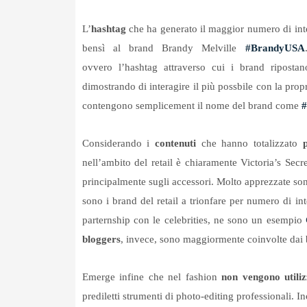
L’
hashtag
che ha generato il maggior numero di inter
bensì al brand Brandy Melville
#BrandyUSA
ovvero l’hashtag attraverso cui i brand ripostan
dimostrando di interagire il più possbile con la pro
contengono semplicement il nome del brand come
Considerando i
contenuti
che hanno totalizzato
nell’ambito del retail è chiaramente Victoria’s Sec
principalmente sugli accessori. Molto apprezzate so
sono i brand del retail a trionfare per numero di in
parternship con le celebrities, ne sono un esempio
bloggers
, invece, sono maggiorment
e coinvolte dai 
Emerge infine che nel fashion
non vengono utilizz
prediletti strumenti di photo-editing professionali. Ino