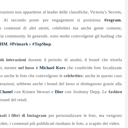
azioni non appartiene al leader delle classifiche, Victoria’s Secrets,
. Al secondo posto per engagement si posiziona
#regram
,
o contenuti di altri utenti, celebrities ma anche gente comune,
pria community. In generale, sono molto coinvolgenti gli hashtag che
#HM
,
#Primark
e
#TopShop
.
più interazioni
durante il periodo di analisi, il brand che trionfa
ret, mentre
nel lusso è
Michael Kors
che condivide foto focalizzate
no anche le foto che coinvolgono le
celebrities
: anche in questo caso
terazioni, sebbene anche i brand del lusso si distinguono grazie alla
Chanel
con Kristen Stewart e
Dior
con Joohnny Depp. Le
fashion
brand del retail.
ati i filtri di Instagram
per personalizzare le foto, ma vengono
ltre, i contenuti più pubblicati risultano le foto, a scapito dei video.