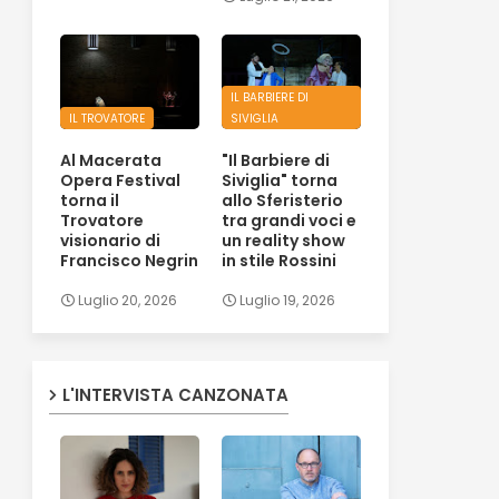
IL BARBIERE DI
IL TROVATORE
SIVIGLIA
Al Macerata
"Il Barbiere di
Opera Festival
Siviglia" torna
torna il
allo Sferisterio
Trovatore
tra grandi voci e
visionario di
un reality show
Francisco Negrin
in stile Rossini
Luglio 20, 2026
Luglio 19, 2026
L'INTERVISTA CANZONATA