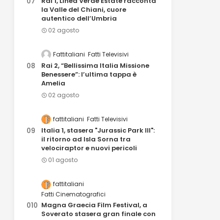
Rai 1, Linea Verde Estate racconta
la Valle del Chiani, cuore
autentico dell’Umbria
02 agosto
Fattitaliani
Fatti Televisivi
Rai 2, “Bellissima Italia Missione
Benessere”: l’ultima tappa è
Amelia
02 agosto
fattitaliani
Fatti Televisivi
Italia 1, stasera "Jurassic Park III":
il ritorno ad Isla Sorna tra
velociraptor e nuovi pericoli
01 agosto
fattitaliani
Fatti Cinematografici
Magna Graecia Film Festival, a
Soverato stasera gran finale con