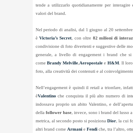
tende a utilizzarlo quotidianamente per interagir
valori del brand.
Nel periodo di analisi, dal 1 giugno al 20 settembre
è
Victoria’s Secret
, con oltre
82 milioni di interaz
condivisione di foto divertenti e suggestive delle mod
generale, a livello di engagement i brand che si
come
Brandy Melville
,
Aeropostale
e
H&M
. Il lo
foto, alla creatività dei contenuti e al coinvolgimento
Nell’engagement è quindi il retail a trionfare, infa
è
Valentino
che conquista il più alto numero di int
indossava proprio un abito Valentino, e dell’apert
della
follower base
, invece, sono i brand del lusso 
metrica, al secondo posto si posiziona
Dior
, la cui 
altri brand come
Armani
e
Fendi
che, tra l’altro, ot