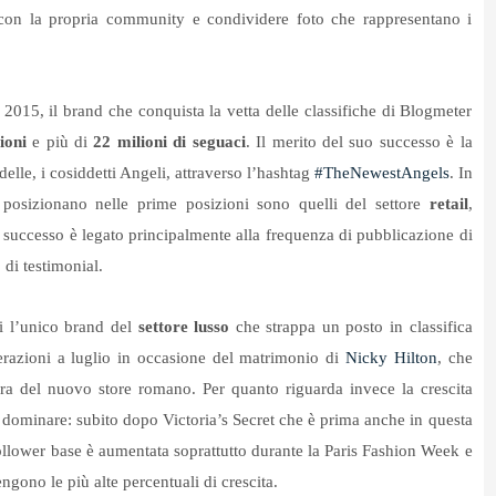
e con la propria community e condividere foto che rappresentano i
 2015, il brand che conquista la vetta delle classifiche di Blogmeter
ioni
e più di
22 milioni di seguaci
. Il merito del suo successo è la
elle, i cosiddetti Angeli, attraverso l’hashtag
#TheNewestAngels
. In
 posizionano nelle prime posizioni sono quelli del settore
retail
,
ro successo è legato principalmente alla frequenza di pubblicazione di
 di testimonial.
tti l’unico brand del
settore lusso
che strappa un posto in classifica
erazioni a luglio in occasione del matrimonio di
Nicky Hilton
, che
ura del nuovo store romano. Per quanto riguarda invece la crescita
a dominare: subito dopo Victoria’s Secret che è prima anche in questa
follower base è aumentata soprattutto durante la Paris Fashion Week e
tengono le più alte percentuali di crescita.