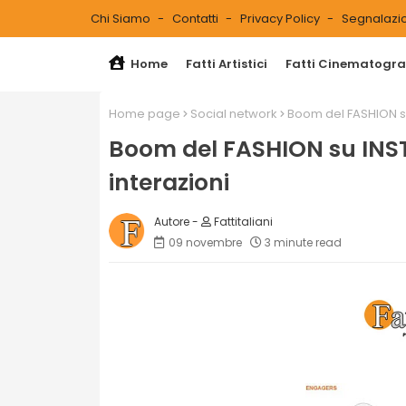
Chi Siamo
Contatti
Privacy Policy
Segnalazio
Home
Fatti Artistici
Fatti Cinematograf
Home page
Social network
Boom del FASHION su
Boom del FASHION su INST
interazioni
Fattitaliani
09 novembre
3 minute read