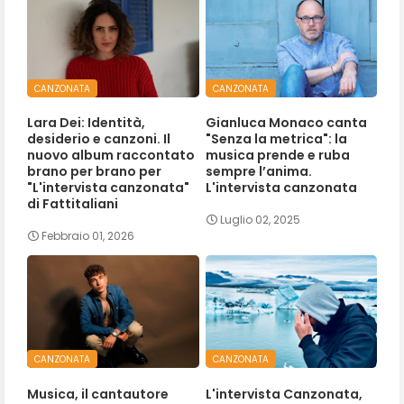
CANZONATA
CANZONATA
Lara Dei: Identità,
Gianluca Monaco canta
desiderio e canzoni. Il
"Senza la metrica": la
nuovo album raccontato
musica prende e ruba
brano per brano per
sempre l’anima.
"L'intervista canzonata"
L'intervista canzonata
di Fattitaliani
Luglio 02, 2025
Febbraio 01, 2026
CANZONATA
CANZONATA
Musica, il cantautore
L'intervista Canzonata,