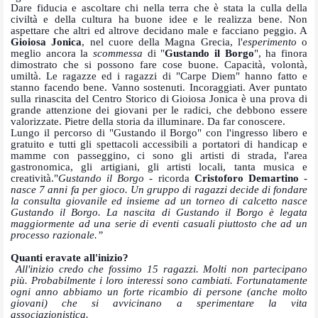
Dare fiducia e ascoltare chi nella terra che è stata la culla della
civiltà e della cultura ha buone idee e le realizza bene. Non
aspettare che altri ed altrove decidano male e facciano peggio. A
Gioiosa Jonica
, nel cuore della Magna Grecia, l'
esperimento
o
meglio ancora la
scommessa
di "
Gustando il Borgo
", ha finora
dimostrato che si possono fare cose buone. Capacità, volontà,
umiltà. Le ragazze ed i ragazzi di "Carpe Diem" hanno fatto e
stanno facendo bene. Vanno sostenuti. Incoraggiati. Aver puntato
sulla rinascita del Centro Storico di Gioiosa Jonica è una prova di
grande attenzione dei giovani per le radici, che debbono essere
valorizzate. Pietre della storia da illuminare. Da far conoscere.
Lungo il percorso di "Gustando il Borgo" con l'ingresso libero e
gratuito e tutti gli spettacoli accessibili a portatori di handicap e
mamme con passeggino, ci sono gli artisti di strada, l'area
gastronomica, gli artigiani, gli artisti locali, tanta musica e
creatività."
Gustando il Borgo
- ricorda
Cristoforo Demartino
-
nasce 7 anni fa per gioco. Un gruppo di ragazzi decide di fondare
la consulta giovanile ed insieme ad un torneo di calcetto nasce
Gustando il Borgo. La nascita di Gustando il Borgo è legata
maggiormente ad una serie di eventi casuali piuttosto che ad un
processo razionale.”
Quanti eravate all'inizio?
All'inizio credo che fossimo 15 ragazzi. Molti non partecipano
più. Probabilmente i loro interessi sono cambiati. Fortunatamente
ogni anno abbiamo un forte ricambio di persone (anche molto
giovani) che si avvicinano a sperimentare la vita
associazionistica.