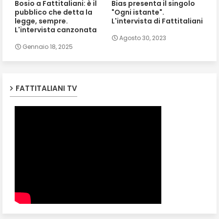
Bosio a Fattitaliani: è il
Bias presenta il singolo
pubblico che detta la
"Ogni istante".
legge, sempre.
L'intervista di Fattitaliani
L'intervista canzonata
Agosto 30, 2023
Gennaio 18, 2025
FATTITALIANI TV