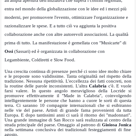
all'ampia apertura dell'iniziativa che supera i confini regionali,
entra nel mondo della globalizzazione con le idee ed i mezzi più
moderni, per promuovere l'evento, ottimizzare l'organizzazione e
razionalizzare le spese. E a tutto ciò va aggiunta la positiva
collaborazione anche con altre autorevoli associazioni. La qualità
prima di tutto. La manifestazione è gemellata con "Musicarte" di
Ossi
(Sassari) ed è organizzata in collaborazione con
Legambiente, Coldiretti e Slow Food.
Una crescita continua di presenze perché ci sono idee molto chiare
e le proposte sono validissime. Tanta originalità nel rispetto della
tradizione. Nessuna ripetitività. L'eccellezza dei fatti concreti, non
la routine delle parole inconsistenti. L'altra
Calabria
c'è. E vuole
farsi valere. In questo angolo meraviglioso della Locride si
promuove effettivamente il "Made in Calabria", coinvolgendo
intelligentemente le persone che hanno a cuore le sorti di questa
terra. Ci saranno 10 compagnie internazionali che si esibiranno
nelle vie del paese. Artisti di grande fama provenienti da tutta
Europa. E dopo tantissimi anni ci sarà il ritorno dei "madonnari".
Una grande immagine di San Rocco sarà realizzata al centro della
strada principale del paese. Omaggio al patrono di
Gioiosa Jonica
nella settimana conclusiva dei tradizionali festeggiamenti di fine
agosto.