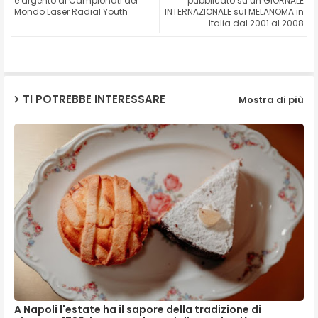
è argento ai Campionati del
pubblicato su un GIORNALE
Mondo Laser Radial Youth
INTERNAZIONALE sul MELANOMA in
Italia dal 2001 al 2008
ap
p
TI POTREBBE INTERESSARE
Mostra di più
A Napoli l'estate ha il sapore della tradizione di