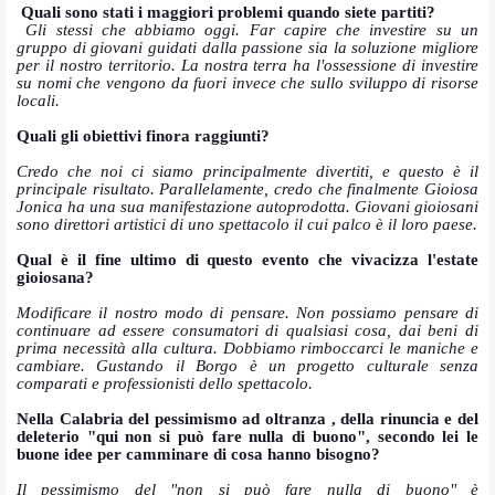
Quali sono stati i maggiori problemi quando siete partiti?
Gli stessi che abbiamo oggi. Far capire che investire su un
gruppo di giovani guidati dalla passione sia la soluzione migliore
per il nostro territorio. La nostra terra ha l'ossessione di investire
su nomi che vengono da fuori invece che sullo sviluppo di risorse
locali.
Quali gli obiettivi finora raggiunti?
Credo che noi ci siamo principalmente divertiti, e questo è il
principale risultato. Parallelamente, credo che finalmente Gioiosa
Jonica ha una sua manifestazione autoprodotta. Giovani gioiosani
sono direttori artistici di uno spettacolo il cui palco è il loro paese.
Qual è il fine ultimo di questo evento che vivacizza l'estate
gioiosana?
Modificare il nostro modo di pensare. Non possiamo pensare di
continuare ad essere consumatori di qualsiasi cosa, dai beni di
prima necessità alla cultura. Dobbiamo rimboccarci le maniche e
cambiare. Gustando il Borgo è un progetto culturale senza
comparati e professionisti dello spettacolo.
Nella Calabria del pessimismo ad oltranza , della rinuncia e del
deleterio "qui non si può fare nulla di buono", secondo lei le
buone idee per camminare di cosa hanno bisogno?
Il pessimismo del "non si può fare nulla di buono" è